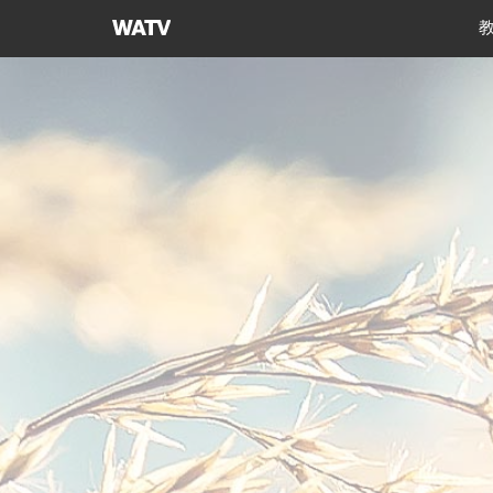
上
帝
的
教
会
世
界
福
音
宣
教
协
会