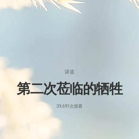
讲道
第二次莅临的牺牲
39,691
次观看
2021
年
5
月
8