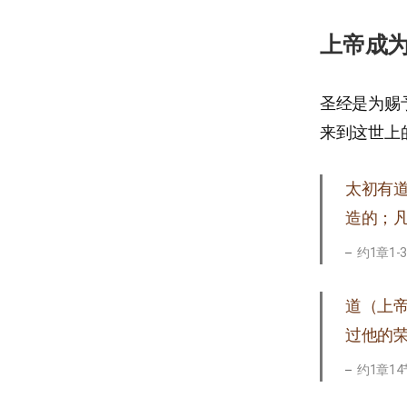
上帝成
圣经是为赐
来到这世上
太初有
造的；
约1章1-
道（上
过他的
约1章14