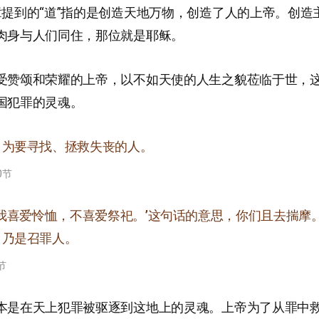
章提到的“道”指的是创造天地万物，创造了人的上帝。创造
肉身与人们同住，那位就是耶稣。
受赞颂和荣耀的上帝，以不如天使的人生之貌莅临于世，
国犯罪的灵魂。
，为要寻找、拯救失丧的人。
0节
‘我喜爱怜恤，不喜爱祭祀。’这句话的意思，你们且去揣摩
，乃是召罪人。
节
本是在天上犯罪被驱逐到这地上的灵魂。上帝为了从罪中