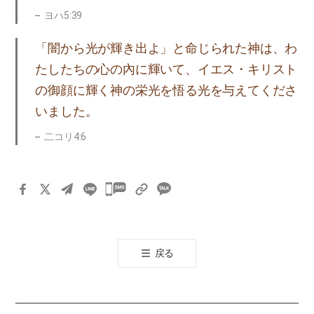
ヨハ5:39
「闇から光が輝き出よ」と命じられた神は、わ
たしたちの心の內に輝いて、イエス・キリスト
の御顔に輝く神の栄光を悟る光を与えてくださ
いました。
二コリ4:6
카
카
오
톡
戻る
공
유
하
기