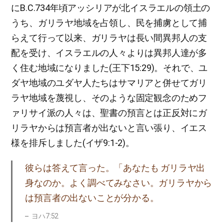
にB.C.734年頃アッシリアが北イスラエルの領土の
うち、ガリラヤ地域を占領し、民を捕虜として捕
らえて行って以来、ガリラヤは長い間異邦人の支
配を受け、イスラエルの人々よりは異邦人達が多
く住む地域になりました(王下15:29)。それで、ユ
ダヤ地域のユダヤ人たちはサマリアと併せてガリ
ラヤ地域を蔑視し、そのような固定観念のためフ
ァリサイ派の人々は、聖書の預言とは正反対にガ
リラヤからは預言者が出ないと言い張り、イエス
様を排斥しました(イザ9:1-2)。
彼らは答えて言った。「あなたも ガリラヤ出
身なのか。よく調べてみなさい。ガリラヤから
は預言者の出ないことが分かる。
ヨハ7:52