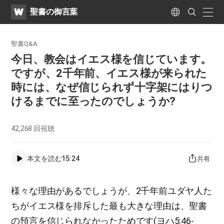
WATV
Search
聖書の御言葉
Submit
naviga
Language
聖書Q&A
今日、教会はイエス様を信じています。
ですが、2千年前、イエス様が来られた
時には、なぜ信じられず十字架にはりつ
けるまでに至ったのでしょうか?
42,268
回視聴
本文を読む
15:24
共有
様々な理由があるでしょうが、2千年前ユダヤ人た
ちがイエス様を排斥した最も大きな理由は、聖書
の預言を信じられなかったためです(ヨハ5:46-