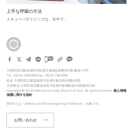
上手な呼吸の方法
スキューバダイビングは、水中で…
카
카
大韓民国京畿道城南市盆唐区城南盆唐郵便局私書箱119号
오
Tel. +82-31-738-5999 Fax. +82-31-738-5998
톡
総会:大韓民国京畿道城南市盆唐区藪内路50(藪内洞)
代表教会:大韓民国京畿道城南市盆唐区板橋駅路35(柏峴洞526)
공
Copyright © World Mission Society Church of God. All rights reserved.
個人情報
유
保護に関する指針
하
WATVとは「Witness of Ahnsahnghong TeleVision」の略です。
기
お問い合わせ