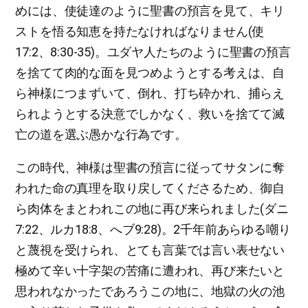
めには、使徒達のように聖書の預言を見て、キリ
ストを悟る知恵を持たなければなりません(使
17:2、8:30-35)。ユダヤ人たちのように聖書の預言
を捨てて肉的な面を見つめようとする考えは、自
ら神様につまずいて、倒れ、打ち砕かれ、捕らえ
られようとする決意でしかなく、救いを捨てて滅
亡の道を選ぶ愚かな行為です。
この時代、神様は聖書の預言に従ってサタンに奪
われた命の真理を取り戻してくださるため、御自
ら肉体をまとわれこの地に再び来られました(ダニ
7:22、ルカ18:8、へブ9:28)。2千年前あらゆる嘲り
と蔑視を受けられ、とても言葉では言い表せない
極めて辛い十字架の苦痛に遭われ、再び来たいと
思われなかったであろうこの地に、地獄の火の池