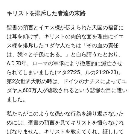
キリストを排斥した者達の末路
聖書の預言とイエス様が伝えられた天国の福音に
は耳を傾けず、キリストの肉的な面を理由にイエ
ス様を排斥したユダヤ人たちは「その血の責任
は、我々と子孫にある。」と自ら請うたとおり、
A.D.70年、ローマの軍隊により徹底的に滅亡させ
られてしまいました(マタ27:25、ルカ21:20-23)。
第2次世界大戦の時は、ドイツのナチスによってユ
ダヤ人600万人が虐殺されるという悲惨な目に遭い
ました。
私たちがこのような愚かな行為を繰り返さないた
めには、聖書の預言を見てキリストを悟らなけれ
ばなりません。キリストを教えてくれ、証しして