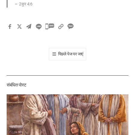
2कुर 4:6
카
카
오
톡
पिछले पेज पर जाएं
공
유
하
기
संबंधित पोस्ट