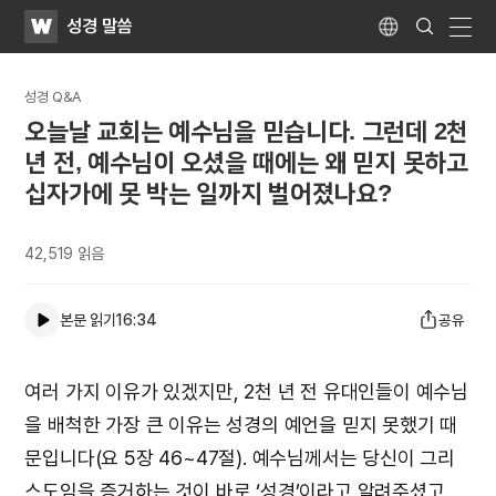
WATV
Search
성경 말씀
Submit
Language
naviga
성경 Q&A
오늘날 교회는 예수님을 믿습니다. 그런데 2천
년 전, 예수님이 오셨을 때에는 왜 믿지 못하고
십자가에 못 박는 일까지 벌어졌나요?
42,519
읽음
본문 읽기
16:34
공유
여러 가지 이유가 있겠지만, 2천 년 전 유대인들이 예수님
을 배척한 가장 큰 이유는 성경의 예언을 믿지 못했기 때
문입니다(요 5장 46~47절). 예수님께서는 당신이 그리
스도임을 증거하는 것이 바로 ‘성경’이라고 알려주셨고,