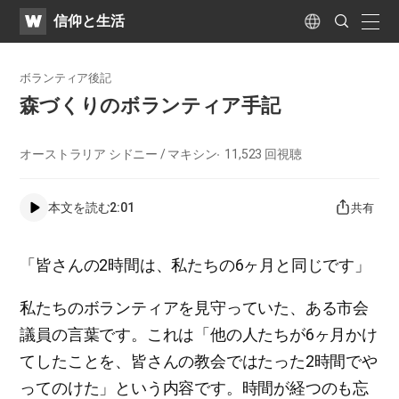
WATV
Search
​信仰と生活
Submit
naviga
Language
ボランティア後記
​森づくりのボランティア手記​
オーストラリア シドニー / マキシン
11,523
回視聴
本文を読む
2:01
共有
「皆さんの2時間は、私たちの6ヶ月と同じです」
私たちのボランティアを見守っていた、ある市会
議員の言葉です。これは「他の人たちが6ヶ月かけ
てしたことを、皆さんの教会ではたった2時間でや
ってのけた」という内容です。時間が経つのも忘