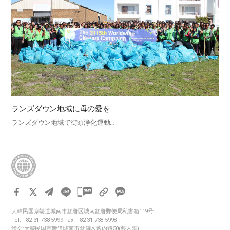
ランズダウン地域に母の愛を
ランズダウン地域で街頭浄化運動…
카
카
大韓民国京畿道城南市盆唐区城南盆唐郵便局私書箱119号
오
Tel. +82-31-738-5999 Fax. +82-31-738-5998
톡
総会:大韓民国京畿道城南市盆唐区藪内路50(藪内洞)