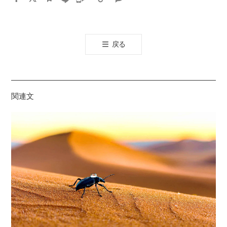
카
오
톡
戻る
공
유
하
기
関連文