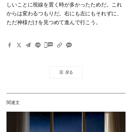
しいことに視線を置く時が多かったためだ。これ
からは変わるつもりだ。右にも左にもそれずに、
ただ神様だけを見つめて進んで行こう。
카
카
오
톡
戻る
공
유
하
기
関連文