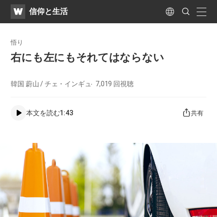
WATV
Search
​信仰と生活
Submit
naviga
Language
悟り
右にも左にもそれてはならない
韓国 蔚山 / チェ・インギュ
7,019
回視聴
本文を読む
1:43
共有