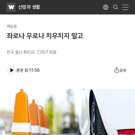
WATV
Search
신앙과 생활
Submit
Language
naviga
깨달음
좌로나 우로나 치우치지 말고
한국 울산 최인규
7,007
읽음
본문 읽기
1:56
공유