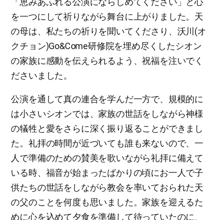
「恵みあふれる公演にならしめてください」と心
を一つにして祈りながら舞台に上がりました。天
の母は、私たちの祈りを聞いてくださり、沃川(オ
クチョン)Go&Come研修院を埋め尽くしたシオン
の家族に感動を伝えられるよう、祝福を注いでく
ださいました。
公演を通して真の連合を学んだ一方で、規模的に
は小さいシオンでは、家族の世話をしながら神様
の犠牲と愛をさらに深く振り返ることができまし
た。礼拝の時間が近づいても誰も来ないので、一
人で準備のための賛美を歌いながら礼拝に備えて
いる時、福音が始まったばかりの頃にお一人で子
供たちの世話をしながら教会を率いておられた天
の父のことを何度も思いました。家族を迎えるた
めに心を込めて夕食を準備して待っていたのに、