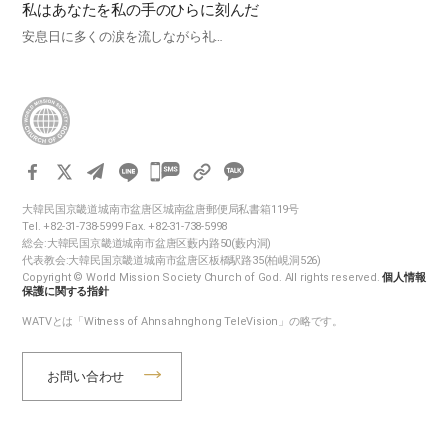
私はあなたを私の手のひらに刻んだ
安息日に多くの涙を流しながら礼…
카
카
大韓民国京畿道城南市盆唐区城南盆唐郵便局私書箱119号
오
Tel. +82-31-738-5999 Fax. +82-31-738-5998
톡
総会:大韓民国京畿道城南市盆唐区藪内路50(藪内洞)
代表教会:大韓民国京畿道城南市盆唐区板橋駅路35(柏峴洞526)
공
Copyright © World Mission Society Church of God. All rights reserved.
個人情報
유
保護に関する指針
하
WATVとは「Witness of Ahnsahnghong TeleVision」の略です。
기
お問い合わせ