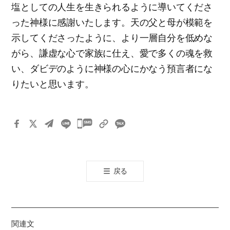
塩としての人生を生きられるように導いてくださ
った神様に感謝いたします。天の父と母が模範を
示してくださったように、より一層自分を低めな
がら、謙虚な心で家族に仕え、愛で多くの魂を救
い、ダビデのように神様の心にかなう預言者にな
りたいと思います。
카
카
오
톡
戻る
공
유
하
기
関連文