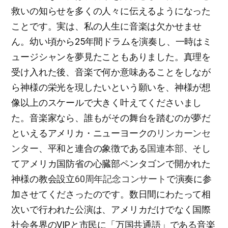
救いの知らせを多くの人々に伝えるようになった
ことです。実は、私の人生に音楽は欠かせませ
ん。幼い頃から25年間ドラムを演奏し、一時はミ
ュージシャンを夢見たこともありました。真理を
受け入れた後、音楽で何か意味あることをしなが
ら神様の栄光を現したいという願いを、神様が想
像以上のスケールで大きく叶えてくださいまし
た。音楽家なら、誰もがその舞台を踏むのが夢だ
といえるアメリカ・ニューヨークの
リンカーンセ
ンター
、平和と連合の象徴である
国連本部
、そし
てアメリカ国防省の心臓部ペンタゴンで開かれた
神様の教会設立
60周年記念コンサート
で演奏に参
加させてくださったのです。数日間にわたって相
次いで行われた公演は、アメリカだけでなく国際
社会各界のVIPと市民に「万国共通語」である音楽