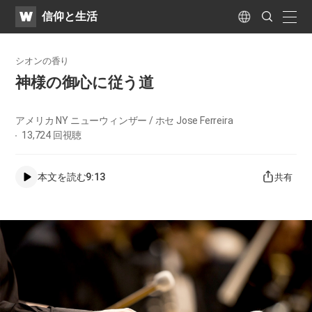
WATV
Search
​信仰と生活
Submit
naviga
Language
シオンの香り
神様の御心に従う道
アメリカ NY ニューウィンザー / ホセ Jose Ferreira
13,724
回視聴
本文を読む
9:13
共有