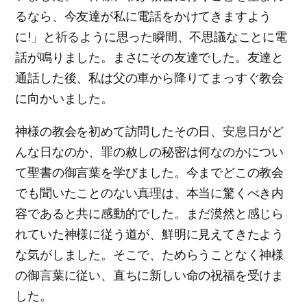
るなら、今友達が私に電話をかけてきますよう
に!」と
祈る
ように思った瞬間、不思議なことに電
話が鳴りました。まさにその友達でした。友達と
通話した後、私は父の車から降りてまっすぐ教会
に向かいました。
神様の教会を初めて訪問したその日、
安息日
がど
んな日なのか、罪の赦しの秘密は何なのかについ
て聖書の御言葉を学びました。今までどこの教会
でも聞いたことのない
真理
は、本当に驚くべき内
容であると共に感動的でした。まだ漠然と感じら
れていた神様に従う道が、鮮明に見えてきたよう
な気がしました。そこで、ためらうことなく神様
の御言葉に従い、直ちに新しい命の祝福を受けま
した。