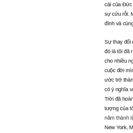
cái của Đức 
sự cứu rỗi. 
đình và cùn
Sự thay đổi 
đó là tôi đã
cho nhiều ng
cuộc đời mìn
ước trở thàn
có ý nghĩa 
Trời đã hoà
tượng của t
năm thành l
New York, M