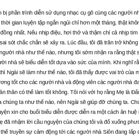
n bị phần trình diễn sử dụng nhạc cụ gõ cùng các người n
thời gian luyện tập ngắn ngủi chỉ hơn một tháng, thật khô
đồng nhất. Nếu nhịp điệu, hơi thở và thậm chí cả nhịp ti
 sai sót chắc chắn sẽ xảy ra. Lúc đầu, tôi đã trăn trở không 
người nhà như thế nào, nhưng tôi sớm nhận ra rằng thật s
ời nhà sẽ biểu diễn tốt dựa vào sức của mình. Khi nghĩ r
 thì Ngài sẽ làm như thế nào, tôi đã thấy được vai trò của 
ơng tốt cho các người nhà và động viên các người nhà đa
ản thân có thể làm tốt không. Tôi nói với họ rằng Mẹ là Đấn
a chúng ta như thế nào, nên Ngài sẽ giúp đỡ chúng ta. Ch
yện xin cho buổi biểu diễn được diễn ra một cách ân huệ 
ẹ đã nhậm lời cầu nguyện của chúng tôi và đổ xuống phư
ó thể truyền sự cảm động tới các người nhà Siôn đang lấp