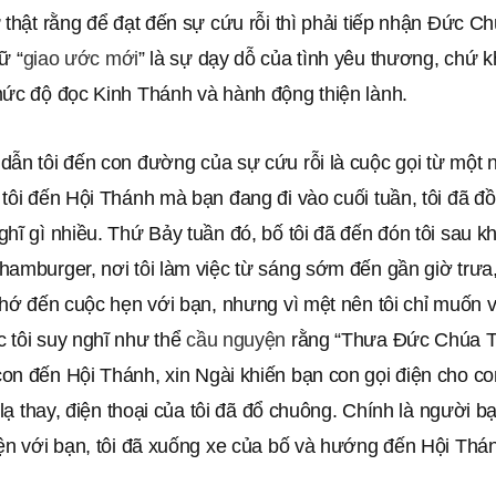
 thật rằng để đạt đến sự cứu rỗi thì phải tiếp nhận Đức Ch
ữ “
giao ước mới
” là sự dạy dỗ của tình yêu thương, chứ k
mức độ đọc Kinh Thánh và hành động thiện lành.
dẫn tôi đến con đường của sự cứu rỗi là cuộc gọi từ một 
tôi đến Hội Thánh mà bạn đang đi vào cuối tuần, tôi đã đ
hĩ gì nhiều. Thứ Bảy tuần đó, bố tôi đã đến đón tôi sau khi
amburger, nơi tôi làm việc từ sáng sớm đến gần giờ trưa,
nhớ đến cuộc hẹn với bạn, nhưng vì mệt nên tôi chỉ muốn 
 tôi suy nghĩ như thể
cầu nguyện
rằng “Thưa Đức Chúa Tr
on đến Hội Thánh, xin Ngài khiến bạn con gọi điện cho c
ỳ lạ thay, điện thoại của tôi đã đổ chuông. Chính là người b
yện với bạn, tôi đã xuống xe của bố và hướng đến Hội Thá