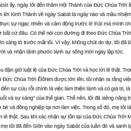
abát
ấy, ngày tôi đến thăm Hội Thánh của Đức Chúa Trời lầ
em lời Kinh Thánh về ngày Sabát là ngày nào và mầu nhiệm
ôi thực sự ngạc nhiên và cảm động trước
lẽ thật
mà mình ch
 bất cứ đâu. Có thể nói con đường đi theo Đức Chúa Trờ
nên sáng tỏ trước mắt tôi. Vì vậy, không chút do dự, tôi đã l
ời và nhận lãnh phước lành sự sống mới ngay lập tức.
ều đặn giữ luật lệ của Đức Chúa Trời và học lời lẽ thật. Tr
i Đức Chúa Trời Êlôhim được lớn lên, tôi nhận ra rằng việ
đến sự cứu rỗi chính là việc làm thiện lành và có giá trị, l
uối và sự sáng” của thế gian. Thế nên, tôi đã siêng năng t
n bè và đồng nghiệp tại nơi làm việc. Trong số đó, mẹ tôi 
ận lẽ thật. Sau khi xác nhận sự tồn tại của Đức Chúa Trời
 mẹ tôi đã đến Siôn vào ngày Sabát của tuần đó và sanh l