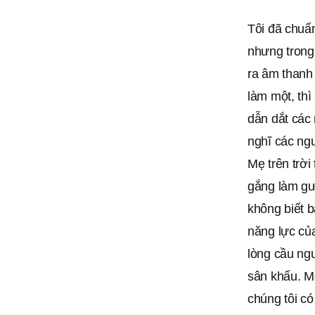
Tôi đã chuẩ
nhưng trong 
ra âm thanh 
làm một, thì
dẫn dắt các 
nghĩ các ngư
Mẹ trên trời
gắng làm gư
không biết b
năng lực củ
lòng cầu ngu
sân khấu. M
chúng tôi c