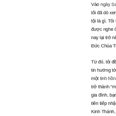
Vào
ngày S
tôi đã dò x
tội là gì. T
được nghe ở
nay lại trở 
Đức Chúa Tr
Từ đó, tôi đ
tin hướng tớ
một
linh hồn
trở thành “m
gia đình, bạ
tiên tiếp nh
Kinh Thánh,