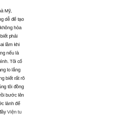
hà Mỹ,
ng dễ để tạo
m không hòa
biết phải
ai lầm khi
ằng nếu là
mình. Tôi cố
ng lo lắng
g biết rất rõ
úng tôi đồng
rồi bước lên
ớc lành để
 đầy
Viện tu