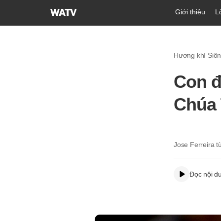
Hội
Giới thiệu
L
Thánh
của
Đức
Hương khí Siô
Chúa
Trời
Con đ
Hiệp
Hội
Chúa 
Truyền
Giáo
Tin
Lành
Jose Ferreira 
Thế
Giới
Đọc nội d