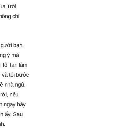
úa Trời
hông chỉ
người bạn.
ồng ý mà
 tôi tan làm
 và tôi bước
về nhà ngủ.
ời, nếu
on ngay bây
ạn ấy. Sau
nh.