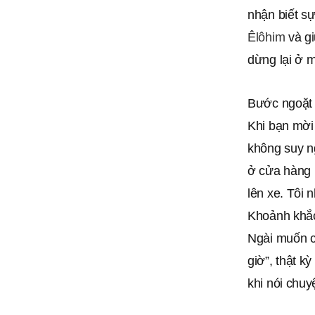
nhận biết sự
Êlôhim
và gi
dừng lại ở 
Bước ngoặt 
Khi bạn mời 
không suy ng
ở cửa hàng h
lên xe. Tôi 
Khoảnh khắc
Ngài muốn c
giờ”, thật k
khi nói chu