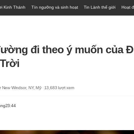
ời Kinh Thánh
Tín ngưỡng và sinh hoạt
Tin Lành thế giới
Hoạt 
n
ường đi theo ý muốn của 
Trời
từ New Windsor, NY, Mỹ
13,683
lượt xem
ung
23:44