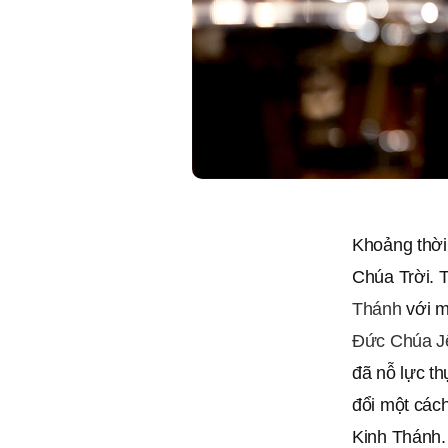
Khoảng thời
Chúa Trời. T
Thánh
với m
Đức Chúa J
đã nỗ lực th
đổi một cách
Kinh Thánh.