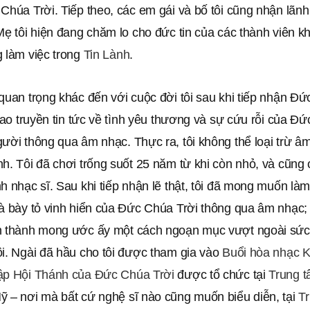
Chúa Trời. Tiếp theo, các em gái và bố tôi cũng nhận lãnh
Mẹ tôi hiện đang chăm lo cho đức tin của các thành viên kh
g làm việc trong
Tin Lành
.
quan trọng khác đến với cuộc đời tôi sau khi tiếp nhận Đứ
 rao truyền tin tức về tình yêu thương và sự cứu rỗi của Đ
ười thông qua âm nhạc. Thực ra, tôi không thể loại trừ â
h. Tôi đã chơi trống suốt 25 năm từ khi còn nhỏ, và cũng 
h nhạc sĩ. Sau khi tiếp nhận lẽ thật, tôi đã mong muốn là
và bày tỏ vinh hiển của Đức Chúa Trời thông qua âm nhạc
n thành mong ước ấy một cách ngoạn mục vượt ngoài sứ
ôi. Ngài đã hầu cho tôi được tham gia vào
Buổi hòa nhạc K
ập Hội Thánh của Đức Chúa Trời
được tổ chức tại
Trung t
ỹ – nơi mà bất cứ nghệ sĩ nào cũng muốn biểu diễn, tại
Tr