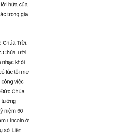
 lời hứa của
ác trong gia
c Chúa Trời,
ức Chúa Trời
m nhạc khỏi
có lúc tôi mơ
m công việc
; Đức Chúa
c tưởng
ỷ niệm 60
âm Lincoln
ở
ụ sở Liên