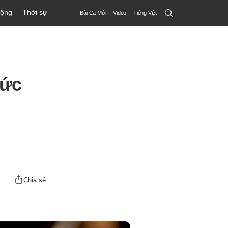
Search
động
Thời sự
Bài Ca Mới
Video
Tiếng Việt
Submit
Ðức
Chia sẻ