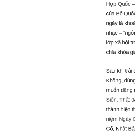
Hợp Quốc
–
của Bộ Quốc 
ngày là khoả
nhạc – “ngô
lớp xã hội t
chìa khóa gi
Sau khi trải
Không, đúng
muốn dâng n
Siôn. Thật 
thành hiện 
niệm Ngày 
Cổ, Nhật Bả