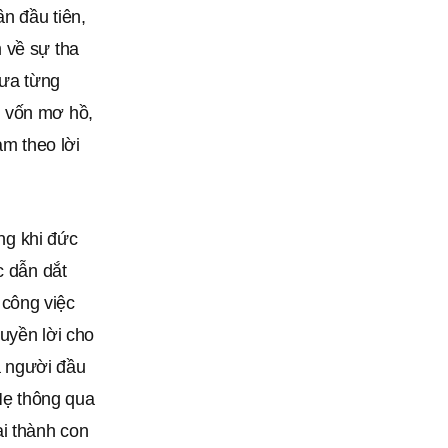
n đầu tiên,
 về sự tha
ưa từng
i vốn mơ hồ,
àm theo lời
ong khi đức
c dẫn dắt
à công việc
ruyền lời cho
là người đầu
 Mẹ thông qua
ại thành con