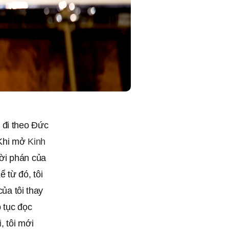
 đi theo Đức
 Khi mở
Kinh
ời phán của
 từ đó, tôi
của tôi thay
 tục đọc
i
, tôi mới