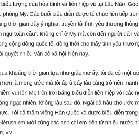
 biểu tượng của hòa bình và liên hiệp và tại Lầu Năm Góc –
phòng Mỹ. Các buổi biểu diễn được tổ chức liên tiếp tron
ng thời gian đầy ý nghĩa, truyền tải tình yêu thương thôn
n ngữ toàn cầu”, không chỉ ở Mỹ mà còn đến người dân và
rong cộng đồng quốc tế, đồng thời cho thấy tình yêu thươn
ải quyết nhiều vấn đề xã hội hiện nay.
 qua khoảng thời gian tựa như giấc mơ ấy, tôi đã có một 
 hơn là mong ước mà tôi ấp ủ bấy lâu càng trở nên mãnh l
iềm vui lên
Mẹ trên trời
bằng biểu diễn liên hiệp với các 
đáng ngạc nhiên, không lâu sau đó, Ngài đã hầu cho ước m
thực. Tôi đã thăm viếng Hàn Quốc và được biểu diễn tron
Giêrusalem Mới
cùng các anh chị em đến từ nhiều nước 
n, v.v…