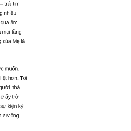
 trái tim
g nhiều
g qua âm
 mọi tầng
g của Mẹ là
ước muốn.
iệt hơn. Tôi
người nhà
ơ ấy trở
g
sự kiện kỷ
như Mông