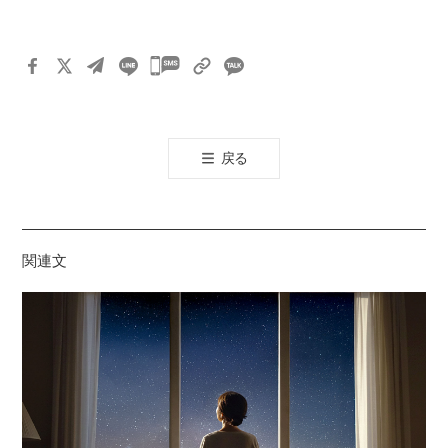
카
카
오
톡
戻る
공
유
하
기
関連文