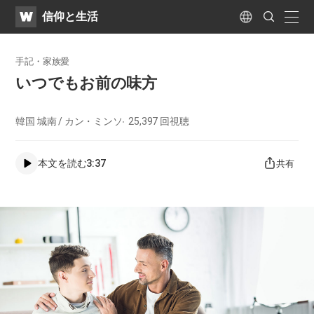
WATV
Search
​信仰と生活
Submit
naviga
Language
手記・家族愛
いつでもお前の味方
韓国 城南 / カン・ミンソ
25,397
回視聴
本文を読む
3:37
共有