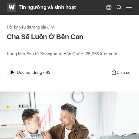
WATV
Search
Tín ngưỡng và sinh hoạt
Submit
Language
naviga
Hồi ký yêu thương gia đình
Cha Sẽ Luôn Ở Bên Con
Kang Min Seo từ Seongnam, Hàn Quốc
25,366
lượt xem
Đọc nội dung
7:49
Chia sẻ