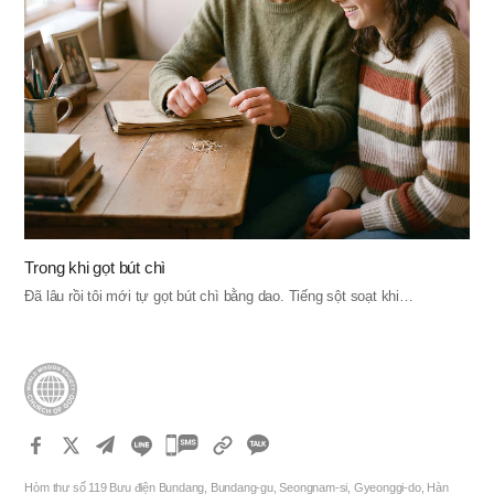
Trong khi gọt bút chì
Đã lâu rồi tôi mới tự gọt bút chì bằng dao. Tiếng sột soạt khi…
카
카
Hòm thư số 119 Bưu điện Bundang, Bundang-gu, Seongnam-si, Gyeonggi-do, Hàn