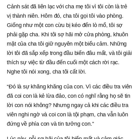
Cảnh sát đã liên lạc với cha mẹ tôi vì tôi còn là trẻ
vị thành niên. Hôm đó, cha tôi gọi tôi vào phòng.
Giống như một con cừu bị kéo đến lò mổ, tôi sợ
phải gặp cha. Khi tôi sợ hãi mở cửa phòng, khuôn
mặt của cha tôi giữ nguyên một biểu cảm. Những
lời tôi đã sắp xếp trong đầu biến đâu mất, và tôi giải
thích sự việc từ đầu đến cuối một cách rời rạc.
Nghe tôi nói xong, cha tôi cất lời.
“Đó là sự khăng khăng của con. Vì các điều tra viên
đã coi con là kẻ lừa đảo, con có nghĩ rằng họ sẽ tin
lời con nói không? Nhưng ngay cả khi các điều tra
viên nghi ngờ và coi con là tội phạm, cha vẫn luôn
đứng về phía con và tin tưởng con.”
Lúc này, nỗi sợ hãi của tôi biến mất và cảm giác