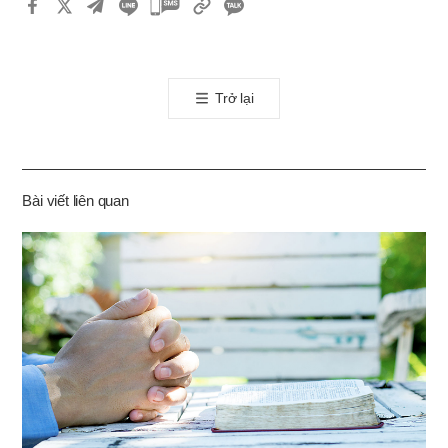
카
카
오
톡
Trở lại
공
유
하
기
Bài viết liên quan