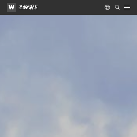
WATV
Search
圣经话语
Submit
naviga
Language