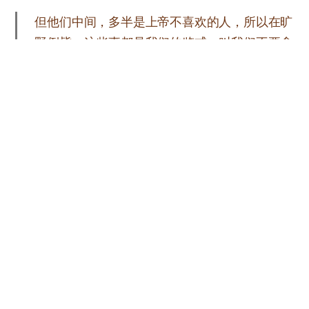
但他们中间，多半是上帝不喜欢的人，所以在旷
野倒毙。这些事都是我们的鉴戒，叫我们不要贪
恋恶事，像他们那样贪恋的；也不要拜偶像，像
他们有人拜的。如经上所记：“百姓坐下吃喝，
起来玩耍。”我们也不要行奸淫，像他们有人行
的，一天就倒毙了二万三千人；也不要试探主，
像他们有人试探的，就被蛇所灭；你们也不要发
怨言，像他们有发怨言的，就被灭命的所灭。他
们遭遇这些事都要作为鉴戒，并且写在经上，正
是警戒我们这末世的人。所以，自己以为站得稳
的，须要谨慎，免得跌倒。
林前10章5-12节
无论哪个时代，无法领悟的人就像从前的以色列百
姓那样埋怨了上帝。一面思念着地上的事，还一面