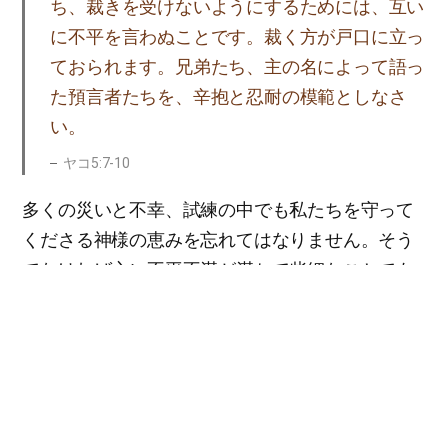
ち、裁きを受けないようにするためには、互い
に不平を言わぬことです。裁く方が戸口に立っ
ておられます。兄弟たち、主の名によって語っ
た預言者たちを、辛抱と忍耐の模範としなさ
い。
ヤコ5:7-10
多くの災いと不幸、試練の中でも私たちを守って
くださる神様の恵みを忘れてはなりません。そう
でなければ心に不平不満が満ちて些細なことでも
不平を言い、結局裁かれることになります。不平
を言う人が裁かれると言われたので、不平が小さ
な罪でないことも、心に留めておくべきです。
私たちには将来帰っていく永遠の天国がありま
す。私たちの救いのために命までも捨てられた神