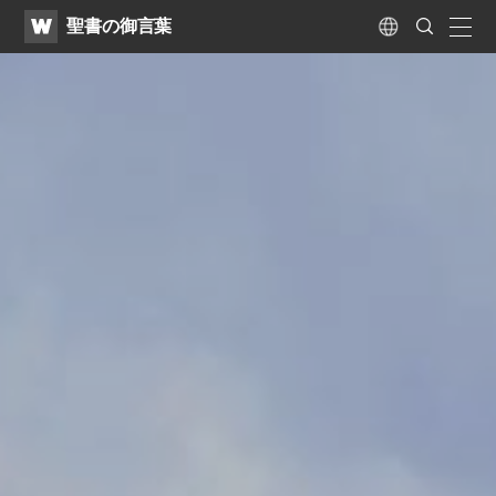
WATV
Search
聖書の御言葉
Submit
naviga
Language