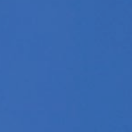
4월
9일