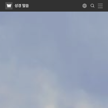
WATV
Search
성경 말씀
Submit
Language
naviga