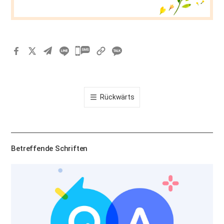
카
카
오
톡
Rückwärts
공
유
하
기
Betreffende Schriften