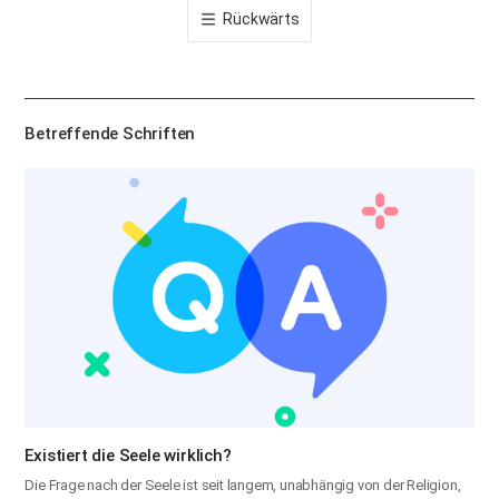
Rückwärts
공
유
하
기
Betreffende Schriften
Existiert die Seele wirklich?
Die Frage nach der Seele ist seit langem, unabhängig von der Religion,