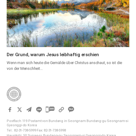
Der Grund, warum Jesus leibhaftig erschien
Wenn man sich heute die Gemälde über Christus anschaut, so ist die
von der Menschheit…
카
카
Postfach 119 Postamt von Bundang in Seongnam Bundang-gu Seongnam-si
오
Gyeonggi-do Korea
Tel.: 82-31-738-5999 Fax: 82-31-738-5998
톡
Hauptsitz: 50 Sunae-ro Bundang-gu Seongnam-si Gyeonggi-do Korea