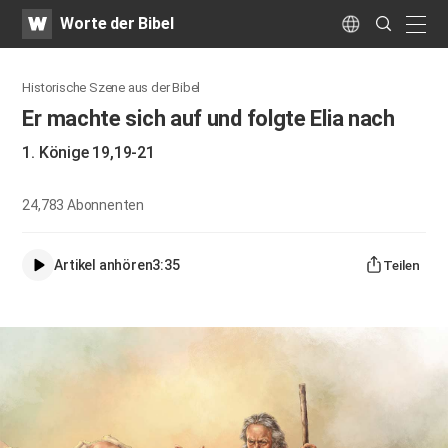
WATV
Search
Worte der Bibel
Submit
naviga
Language
Historische Szene aus der Bibel
Er machte sich auf und folgte Elia nach
1. Könige 19,19-21
24,783
Abonnenten
Artikel anhören
3:35
Teilen