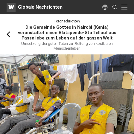
WATV
Search
Globale Nachrichten
Submit
naviga
Language
Rückwärts
Fotonachrichten
Die Gemeinde Gottes in Nairobi (Kenia)
veranstaltet einen Blutspende-Staffellauf aus
Passaliebe zum Leben auf der ganzen Welt
Umsetzung der guten Taten zur Rettung von kostbaren
Menschenleben