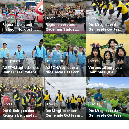
Korea
Korea
Korea
Regionalverband
Regionalverband
Die Mitglieder der
Incheon Nordost, der
Gyoenggi Südost,
Gemeinde Gottes
1.895. weltweite
der 1.836. weltweite
räumen Schnee
Blutspende-
Blutspende-
entlang der Straße
Staffellauf aus
Staffellauf aus
Gimcheon in
Passaliebe zum
Passaliebe zum
Namsan-dong
Leben
Leben
Philippinen
Philippinen
Korea
ASEZ-Mitglieder des
ASEZ-Mitglieder an
Veranstaltung des
Saint Clare College in
der Universität von
Seminars „Die
Caloocan auf den
Südost-Philippinen
Sprache der Liebe
Philippinen sammeln
säubern das
einer Mutter“ in der
Plastikmüll am
Küstengebiet von
Gemeinde in Gumi
Strand
Tabok
Korea
USA
Kenia
Die Gläubigen des
Die Mitglieder der
Die Mitglieder der
Regionalverbands
Gemeinde Gottes in
Gemeinde Gottes in
Gangnam Süd führen
Bogota, New Jersey,
Nairobi (Kenia)
das Einsammeln von
USA, sammeln
unterstützen lokale