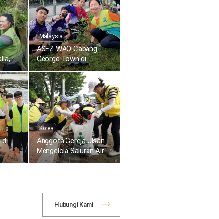
Malaysia
ASEZ WAO Cabang
lia,
George Town di
Malaysia Menanam Bibit
ekat
Eugenia di Sekolah
Menengah Kebangsaan
Taman Widuri
Korea
 di
Anggota Gereja Ulsan
Mengelola Saluran Air
apus
untuk Pencegahan
Banjir Saat Musim
Hujan
Hubungi Kami