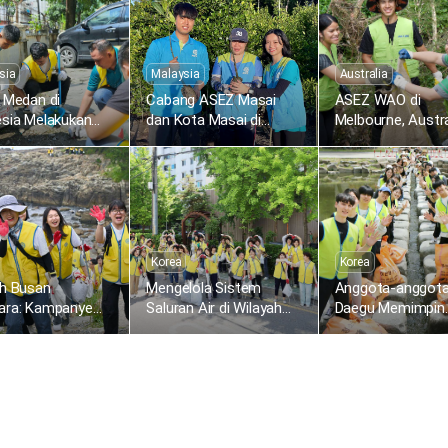
sia
Malaysia
Australia
 Medan di
Cabang ASEZ Masai
ASEZ WAO di
esia Melakukan
dan Kota Masai di
Melbourne, Austra
rsihan di
Malaysia Menanam Bibit
Melaksanakan
ks Merbau Mas
Bakau di Sungai Pulai
Pembersihan di D
Koonung Creek
Korea
Korea
ah Busan
Mengelola Sistem
Anggota-anggota
ara: Kampanye
Saluran Air di Wilayah
Daegu Memimpin
apus Jejak
Gangseo Menjelang
Kampanye Mengh
k
Musim Hujan
Jejak Plastik