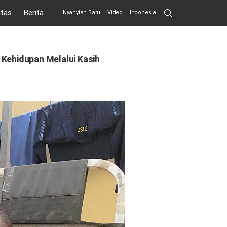
Search
itas
Berita
Nyanyian Baru
Video
Indonesia
Submit
 Kehidupan Melalui Kasih