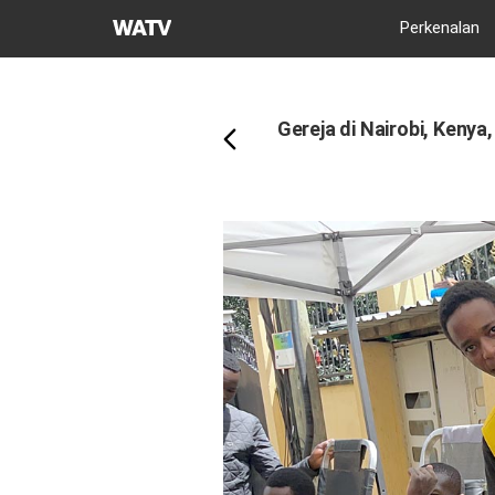
Gereja
Perkenalan
Tuhan
Kembali
Asosiasi
Misi
Gereja di Nairobi, Keny
Dunia