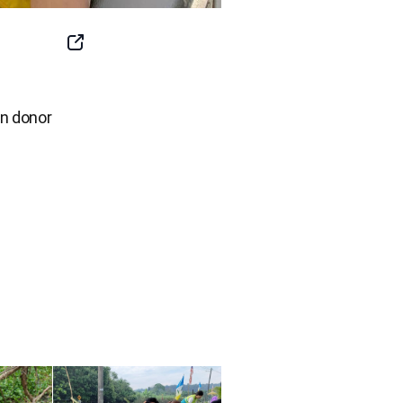
SNS
Button
an donor