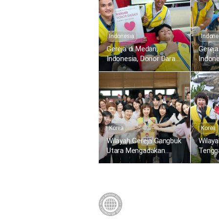
Indonesia
Indone
Gereja di Medan,
Gereja
Indonesia, Donor Darah
Indon
Sedunia ke-1.634 untuk
Pembe
Memberikan Kehidupan
Kompe
Melalui Kasih Paskah
Korea
Korea
Wilayah Gereja Gangbuk
Wilay
Utara Mengadakan
Tengg
Donor Darah di Pusat
Mengh
Darah Dongbu Seoul
Plasti