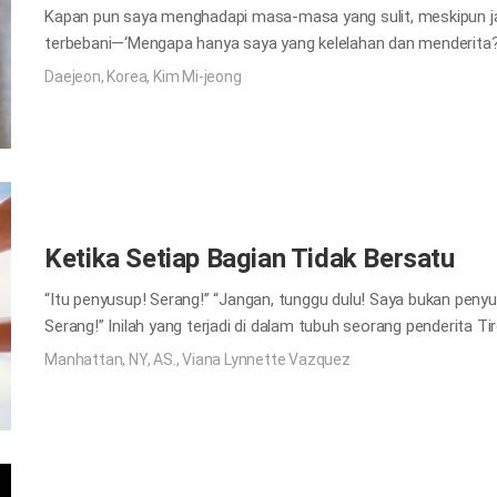
Kapan pun saya menghadapi masa-masa yang sulit, meskipun ja
terbebani—‘Mengapa hanya saya yang kelelahan dan menderita?’
saya. “Terpujilah Tuhan! Hari demi hari Ia menanggung bagi kita
Daejeon, Korea, Kim Mi-jeong
tahu betapa kesepian dan melelahkan bagi kita untuk melewati
menanggung beban kita setiap hari. Itu semua berkat Bapa dan
menuntun kita ke keselamatan, sehingga kita dapat memiliki sed
menuju sorga.
Ketika Setiap Bagian Tidak Bersatu
“Itu penyusup! Serang!” “Jangan, tunggu dulu! Saya bukan peny
Serang!” Inilah yang terjadi di dalam tubuh seorang penderita Ti
penyakit autoimun; suatu kelainan di mana sistem kekebalan tub
Manhattan, NY, AS., Viana Lynnette Vazquez
sebagai jaringan asing dalam tubuh. Tiroid terletak di bagian d
Kelenjar tiroid menghasilkan hormon yang mengatur metabolism
tiroid yang tidak berfungsi dapat menyebabkan hipotiroidisme, 
hormon yang dibutuhkan oleh tubuh. Hal itu dapat menyebabkan 
berat badan, rambut rontok, sendi kaku dan nyeri otot. Jika tiro