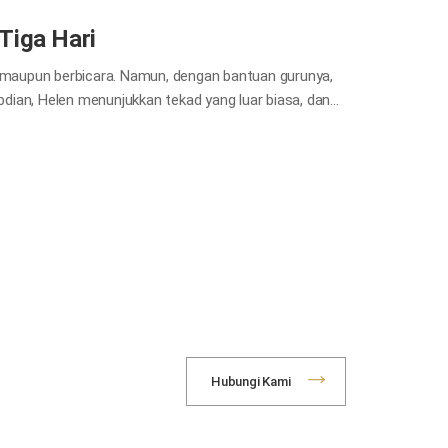
Tiga Hari
, maupun berbicara. Namun, dengan bantuan gurunya,
dian, Helen menunjukkan tekad yang luar biasa, dan
presikan dirinya. Dalam tulisannya “Tiga Hari untuk
rang-orang yang kebaikan dan kelembutan mereka
at fajar menyingsing dan melihat keajaiban yang
a, saya akan menghabiskan waktu di dunia kerja, di
ika saya bisa mendapatkan begitu banyak kesenangan
isa…
Hubungi Kami