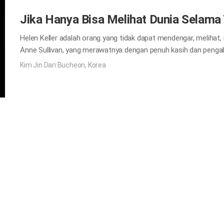
Jika Hanya Bisa Melihat Dunia Selama 
Helen Keller adalah orang yang tidak dapat mendengar, melihat
Anne Sullivan, yang merawatnya dengan penuh kasih dan pengab
akhirnya belajar membaca buku dengan huruf braille dan mengeks
Kim Jin Dari Bucheon, Korea
Melihat,” ia menulis: “Pada hari pertama, saya ingin melihat o
membuat hidupku berarti. Pada hari kedua, saya akan bangun sa
mendebarkan saat malam berubah menjadi siang. Pada hari ketig
tengah hiruk pikuk manusia yang sibuk dengan urusan hidup. J
hanya dari sentuhan, betapa lebih banyak lagi keindahan yang b