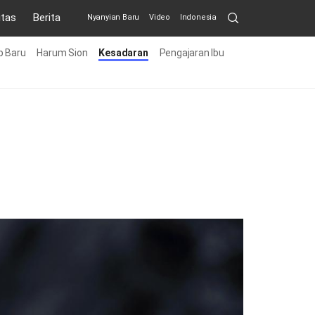
Search
itas
Berita
Nyanyian Baru
Video
Indonesia
Submit
p Baru
Harum Sion
Kesadaran
Pengajaran Ibu