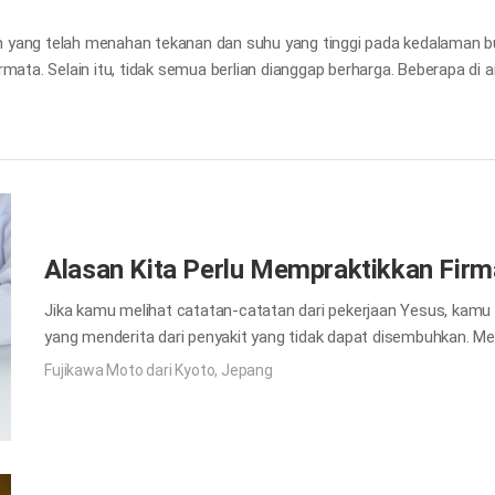
bon yang telah menahan tekanan dan suhu yang tinggi pada kedalaman 
permata. Selain itu, tidak semua berlian dianggap berharga. Beberapa di
sementara yang lainnya digunakan untuk keperluan industri. Nilainya b
a Ia menguji aku, aku akan timbul seperti emas.” Ayb 23:10 Tuhan me
rsen, bebas dari logam lainnya. Emas, yang hampir bebas dari keti
Alasan Kita Perlu Mempraktikkan Fir
Jika kamu melihat catatan-catatan dari pekerjaan Yesus, kam
yang menderita dari penyakit yang tidak dapat disembuhkan. Men
Alkitab? Faktanya, itu adalah gambaran dan bayangan, dan meru
Fujikawa Moto dari Kyoto, Jepang
mendengarnya dan berkata: “Bukan orang sehat yang memerlukan
ke bumi sebagai dokter rohani. Seperti ketika kita pergi ke ru
seorang dokter ketika kita sakit, kita perlu pergi kepada Tuhan ji
mematikan yang disebabkan oleh dosa-dosa kita. Dua ribu tahu