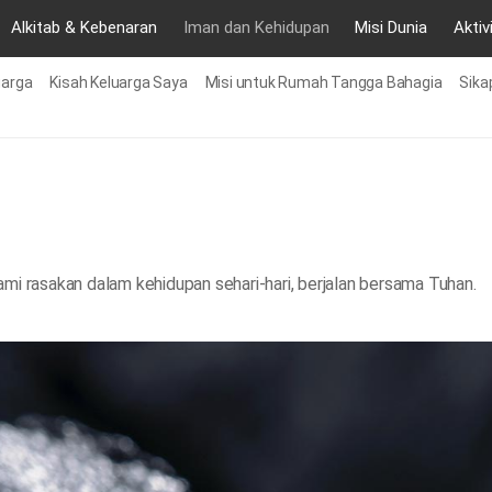
Alkitab & Kebenaran
Iman dan Kehidupan
Misi Dunia
Aktiv
uarga
Kisah Keluarga Saya
Misi untuk Rumah Tangga Bahagia
Sika
mi rasakan dalam kehidupan sehari-hari, berjalan bersama Tuhan.