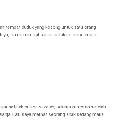
tetapi mereka…
akan tempat duduk yang kosong untuk satu orang
atnya, dia meminta jibsanim untuk mengisi tempat
kata sambil tersenyum, “Saya mempersiapkan tempat
ui perbuatannya itu walaupun kecil, saya bisa
hangatan di hati saya. Sion selalu terasa hangat
gan Bapa dan Ibu Sorgawi.
ajar setelah pulang sekolah, pekerja kantoran setelah
belanja. Lalu saya melihat seorang anak sedang makan
 pegangan sambil berdiri di sampingnya dengan
dia tersenyum bahagia melihat anaknya makan roti
enak saya seolah-olah terekam kamera, karena Ibu