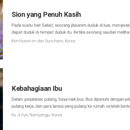
berdosa yang bersama Yesus dianggap hina oleh orang-orang, 
Sion yang Penuh Kasih
Pada suatu hari Sabat, seorang jibsanim duduk di luar, menyis
dapat duduk di tempat duduk itu. Ketika seorang saudari melih
duduk yang kosong itu terlebih dahulu. Kemudian jibsanim ber
Kim Hyeon-im dari Suncheon, Korea
ini untuk seorang saudari, karena dia akan segera datang.” Melal
merasakan rasa kasihnya pada saudari saya dan itu membawa ke
karena penuh kasih sayang dari saudara-saudari yang mirip den
Kebahagiaan Ibu
Dalam perjalanan pulang, Saya naik bus. Bus dipenuhi dengan pel
pulang kerja, dan para lansia yang pulang ke rumah setelah ber
roti panggang sambil duduk di antara mereka. Ibunya memegang
Ko Ji-hye, Namyangju, Korea
semua barang di kedua tangannya. Walaupun tangannya penuh, 
panggang dengan nikmat. Pemandangan itu masih jelas ada di b