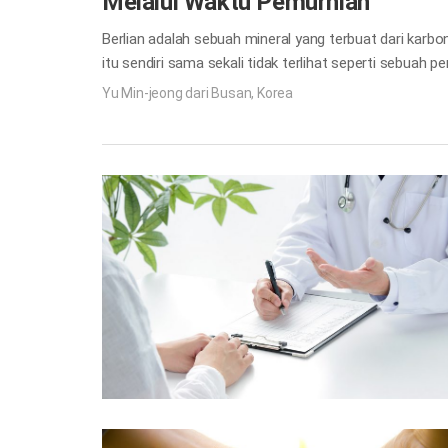
Melalui Waktu Pemurnian
Berlian adalah sebuah mineral yang terbuat dari kar
itu sendiri sama sekali tidak terlihat seperti sebuah 
tangan ahli perhiasan untuk menarik perhatian dunia, 
Yu Min-jeong dari Busan, Korea
dilaluinya. “Karena Ia tahu jalan hidupku; seandainy
memperoleh emas. Emas murni merupakan emas 99,9 pe
sebuah…