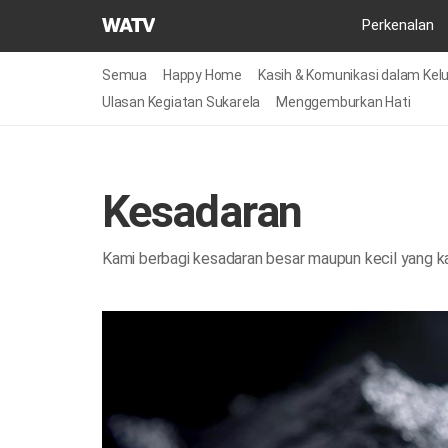
Gereja
Perkenalan
Tuhan
Asosiasi
Semua
Happy Home
Kasih & Komunikasi dalam Kel
Misi
Ulasan Kegiatan Sukarela
Menggemburkan Hati
Dunia
Kesadaran
Kami berbagi kesadaran besar maupun kecil yang ka