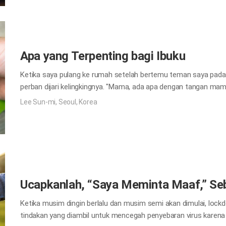
Sorgawi ada di benak saya. Ibu Sorgawi selalu menjaga kita d
walaupun memikul beban dosa kita. Saya sangat kekanak-kanak
memberikan beban yang begitu berat kepada Ibu.…
Apa yang Terpenting bagi Ibuku
Ketika saya pulang ke rumah setelah bertemu teman saya pada h
perban dijari kelingkingnya. "Mama, ada apa dengan tangan mam
sesuatu." Namun, ketika melihat sekilas, itu bukanlah luka keci
Lee Sun-mi, Seoul, Korea
secepatnya. Namun dia berkata bahwa itu bukanlah hal yang seri
seolah-olah tidak ada yang benar-benar terjadi, jadi saya berpiki
masalahnya. Keesokan harinya ketika saya pulang ke rumah sete
jarinya, seluruh tangannya dibungkus perban. Ketika dia pergi ke 
datang terlambat. Dokter mengatakan bahwa…
Ucapkanlah, “Saya Meminta Maaf,” S
Ketika musim dingin berlalu dan musim semi akan dimulai, lockdow
tindakan yang diambil untuk mencegah penyebaran virus karena