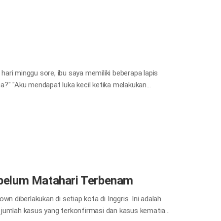
engan baik dan memandang kita dengan penuh kasih
an sehingga saya bahkan tidak menyadari bahwa saya
ari minggu sore, ibu saya memiliki beberapa lapis
a?" "Aku mendapat luka kecil ketika melakukan
l sehingga saya memintanya untuk pergi ke dokter
us dan dia akan pergi besok. Dia berkata begitu
r dia baik-baik saja, namun bukan hanya itu
lah bekerja, kondisinya sangat buruk. Bukan hanya
dokter, dia ditegur karena lukanya parah dan dia
ebelum Matahari Terbenam
n diberlakukan di setiap kota di Inggris. Ini adalah
 jumlah kasus yang terkonfirmasi dan kasus kematian