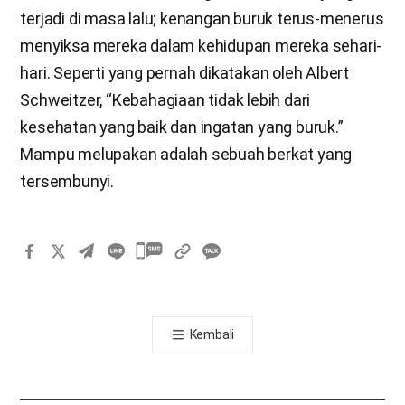
terjadi di masa lalu; kenangan buruk terus-menerus
menyiksa mereka dalam kehidupan mereka sehari-
hari. Seperti yang pernah dikatakan oleh Albert
Schweitzer, “Kebahagiaan tidak lebih dari
kesehatan yang baik dan ingatan yang buruk.”
Mampu melupakan adalah sebuah berkat yang
tersembunyi.
카
카
오
톡
Kembali
공
유
하
기