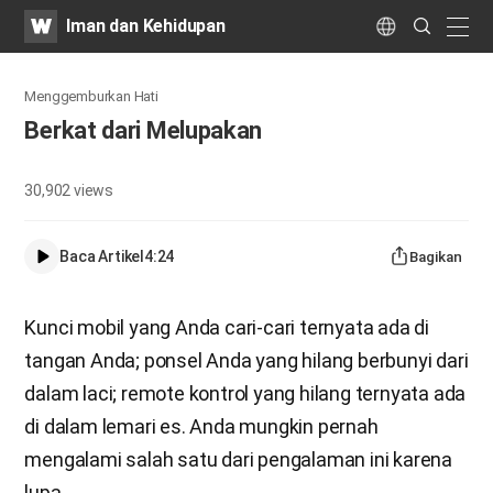
WATV
Search
Iman dan Kehidupan
Submit
naviga
Language
Menggemburkan Hati
Berkat dari Melupakan
30,902
views
Baca Artikel
4:24
Bagikan
Kunci mobil yang Anda cari-cari ternyata ada di
tangan Anda; ponsel Anda yang hilang berbunyi dari
dalam laci; remote kontrol yang hilang ternyata ada
di dalam lemari es. Anda mungkin pernah
mengalami salah satu dari pengalaman ini karena
lupa.