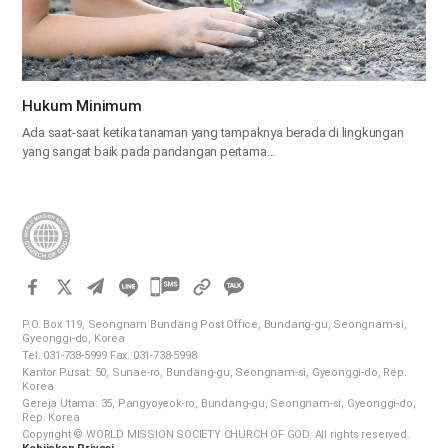
Hukum Minimum
Ada saat-saat ketika tanaman yang tampaknya berada di lingkungan
yang sangat baik pada pandangan pertama…
카
카
P.O. Box 119, Seongnam Bundang Post Office, Bundang-gu, Seongnam-si,
오
Gyeonggi-do, Korea
Tel. 031-738-5999 Fax. 031-738-5998
톡
Kantor Pusat: 50, Sunae-ro, Bundang-gu, Seongnam-si, Gyeonggi-do, Rep.
공
Korea
Gereja Utama: 35, Pangyoyeok-ro, Bundang-gu, Seongnam-si, Gyeonggi-do,
유
Rep. Korea
하
Copyright © WORLD MISSION SOCIETY CHURCH OF GOD. All rights reserved.