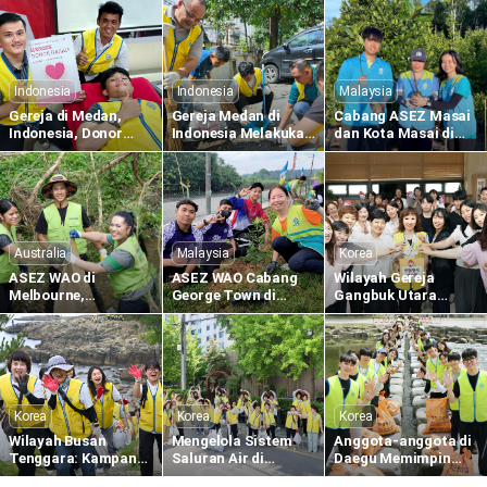
Indonesia
Indonesia
Malaysia
Gereja di Medan,
Gereja Medan di
Cabang ASEZ Masai
Indonesia, Donor
Indonesia Melakukan
dan Kota Masai di
Darah Sedunia ke-
Pembersihan di
Malaysia Menanam
1.634 untuk
Kompeks Merbau
Bibit Bakau di Sungai
Memberikan
Mas
Pulai
Kehidupan Melalui
Kasih Paskah
Australia
Malaysia
Korea
ASEZ WAO di
ASEZ WAO Cabang
Wilayah Gereja
Melbourne,
George Town di
Gangbuk Utara
Australia,
Malaysia Menanam
Mengadakan Donor
Melaksanakan
Bibit Eugenia di
Darah di Pusat
Pembersihan di
Sekolah Menengah
Darah Dongbu Seoul
Dekat Koonung Creek
Kebangsaan Taman
Widuri
Korea
Korea
Korea
Wilayah Busan
Mengelola Sistem
Anggota-anggota di
Tenggara: Kampanye
Saluran Air di
Daegu Memimpin
Menghapus Jejak
Wilayah Gangseo
Kampanye