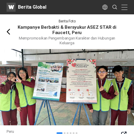
WATV
Search
Berita Global
Submit
naviga
Language
Kembali
Berita Foto
Kampanye Berbakti & Bersyukur ASEZ STAR di
Faucett, Peru
Mempromosikan Pengembangan Karakter dan Hubungan
Keluarga
Peru
SNS