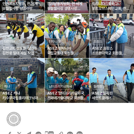
인천북동지방회, 전 세계
경기남동지방회, 전 세계
트리니다드토바고
유월절사랑 생명사랑
유월절사랑 생명사랑
포트오브스페인교회, 전
제1895차 헌혈릴레이
제1836차 헌혈릴레이
세계 유월절사랑 생명사랑
제1804차 헌혈릴레이
대한민국
탄자니아
프랑스
김천교회 성도들, 남산동
ASEZ 탄자니아
ASEZ 프랑스
김천로 일대 제설 작업
국립교통대 회원들,
소르본대학교 회원들,
거리정화로 깨끗한
생미셸 대로 정화
지역환경 조성에 일조
케냐
남아프리카공화국
필리핀
ASEZ 케냐
ASEZ 남아프리카공화국
ASEZ 필리핀
키수무국립폴리테크닉대
츠와네기술대학교 회원들,
세인트클레어
회원들, 부시아 도로변 정화
나무 심기
칼로오칸대학교 회원들,
해변 플라스틱 폐기물 수거
카카오톡