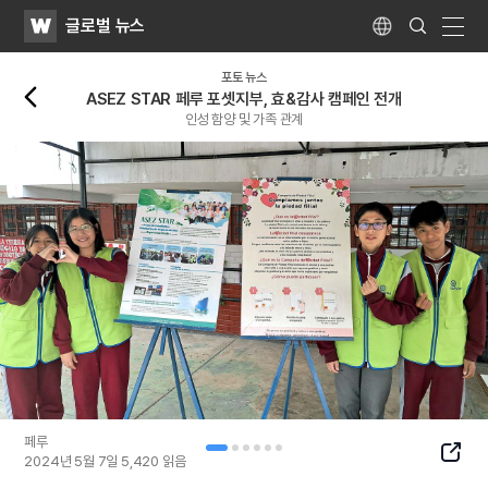
WATV
Search
글로벌 뉴스
Submit
Language
naviga
뒤로가기
포토 뉴스
ASEZ STAR 페루 포셋지부, 효&감사 캠페인 전개
인성 함양 및 가족 관계
페루
SNS
2024년 5월 7일
5,420
읽음
Butto