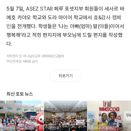
5월 7일,
ASEZ STAR
페루 포셋지부 회원들이 세사르 바
예호 카야오 학교와 도라 마이어 학교에서
효&감사 캠페
인
을 전개했다. 학생들은 ‘나는 아빠(엄마) 딸(아들)이어서
행복해’라고 적힌 편지지에 부모님께 드릴 편지를 작성했
다.
저작권자 ⓒ 하나님의교회 세계복음선교협회
무단전재 및 재배포 금지
뒤로가기
최신 포토 뉴스
대한민국
대한민국
트리니다드토바고