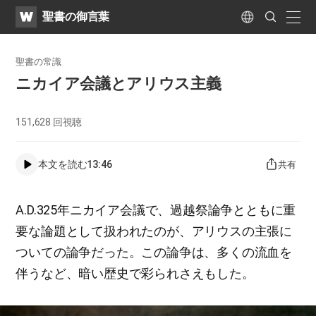
WATV
Search
聖書の御言葉
Submit
naviga
Language
聖書の常識
ニカイア会議とアリウス主義
151,628
回視聴
本文を読む
13:46
共有
A.D.325年ニカイア会議で、過越祭論争とともに重
要な論題として扱われたのが、アリウスの主張に
ついての論争だった。この論争は、多くの流血を
伴うなど、暗い歴史で彩られさえもした。