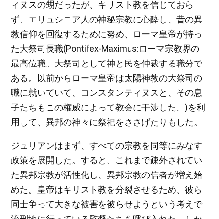
ィヌスの甥だったが、キリスト教を信じておら
ず、エリュシニア人の神秘宗教に心酔し、昔の異
教信仰を回復するために努め、ローマ皇帝が持っ
た大祭司長職(Pontifex-Maximus:ローマ宗教界の
最高位職。大祭司として神と民を仲裁する職分で
ある。以前からローマ皇帝は太陽神教の大祭司の
職に就いていて、コンスタンティヌスと、その息
子たちもこの権威によって教会に干渉した。)を利
用して、異邦の神々に祭祀をささげたりもした。
ジュリアンはまず、すべての宗教を同等にみなす
政策を展開した。すると、これまで疎外されてい
た異邦宗教が活性化し、異邦宗教の信者が増え始
めた。皇帝はキリスト教を分裂させるため、彼ら
同士争って大きな被害を被らせようという考えで
流刑地に行っている監督たちを呼び入れた。しか