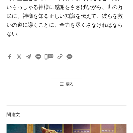
いらっしゃる神様に感謝をささげながら、世の万
民に、神様を知る正しい知識を伝えて、彼らを救
いの道に導くことに、全力を尽くさなければなら
ない。
카
카
오
톡
戻る
공
유
하
기
関連文