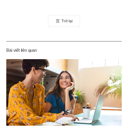
카
오
톡
Trở lại
공
유
하
기
Bài viết liên quan