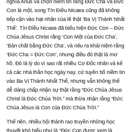
nghĩa Arius và chọn niềm tin rằng Đức Cha và Đức
Con là một, song Tín Điều Nicaea cũng đã không
tiếp cận vào hạt nhân của lẽ thật ‘Ba Vị Thánh Nhất
Thể’. Tín Điều Nicaea đã biểu hiện Đức Con – Đức
Chúa Jêsus Christ rằng ‘Con Một của Đức Cha’,
‘Bản chất bằng Đức Cha’, và nêu ra khái niệm rằng
‘Đức Cha = Đức Con’, nhưng điều đó thật là mơ
hồ. Đó là lý do vì sao rất nhiều Cơ Đốc nhân và kể
cả các nhà thần học ngày nay, cứ tuyên bố niềm tin
vào Ba Vị Thánh Nhất Thể, nhưng vẫn không thể
dễ dàng chấp nhận sự thật rằng “Đức Chúa Jêsus
Christ là Đức Chúa Trời.” mà thừa nhận rằng “Đức
Chúa Jêsus là Con của Đức Chúa Trời.”
Thế nên, nhiều hội thánh rao truyền những học
thuyết khó hiểu như là “Đức Con được xem là