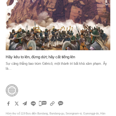
Hãy kêu to lên, đừng dứt; hãy cất tiếng lên
Sự căng thẳng bao trùm Giêricô, một thành trì bất khả xâm phạm. Ấy
là…
카
카
Hòm thư số 119 Bưu điện Bundang, Bundang-gu, Seongnam-si, Gyeonggi-do, Hàn
오