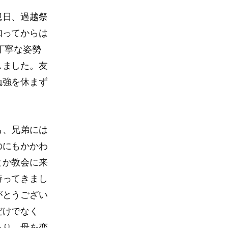
息日、過越祭
知ってからは
丁寧な姿勢
しました。友
勉強を休まず
も、兄弟には
のにもかかわ
とか教会に来
持ってきまし
がとうござい
だけでなく
あり、母を恋