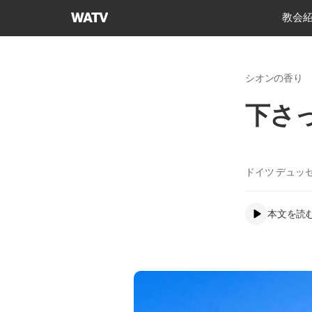
神
教会
様
の
教
シオンの香り
会
世
下さ
界
福
音
宣
ドイツ デュッ
教
協
本文を読
会