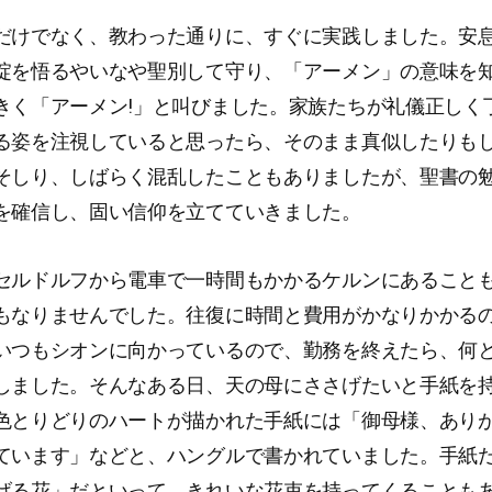
だけでなく、教わった通りに、すぐに実践しました。安
掟を悟るやいなや聖別して守り、「アーメン」の意味を
きく「アーメン!」と叫びました。家族たちが礼儀正しく
る姿を注視していると思ったら、そのまま真似したりも
そしり、しばらく混乱したこともありましたが、聖書の
を確信し、固い信仰を立てていきました。
セルドルフから電車で一時間もかかるケルンにあること
もなりませんでした。往復に時間と費用がかなりかかる
いつもシオンに向かっているので、勤務を終えたら、何
しました。そんなある日、天の母にささげたいと手紙を
色とりどりのハートが描かれた手紙には「御母様、あり
ています」などと、ハングルで書かれていました。手紙
げる花」だといって、きれいな花束を持ってくることも