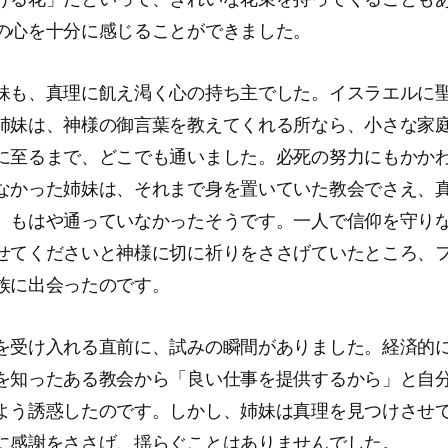
の心を十分に感じることができました。
妹も、真理に飢え渇く心の持ち主でした。イスラエルに
姉妹は、神様の御言葉を教えてくれる所なら、小さな家
に至るまで、どこでも通いました。必死の努力にもかか
なかった姉妹は、それまで身を置いていた教会でさえ、
、もはや通っていなかったそうです。一人で信仰を守り
せてくださいと神様に切に祈りをささげていたところ、
族に出会ったのです。
を受け入れる直前に、試みの瞬間がありました。経済的
を知ったある教会から「良い仕事を提供するから」と自
よう誘惑したのです。しかし、姉妹は真理を見つけさせ
に感謝をささげ、揺らぐことはありませんでした。