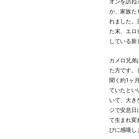
オンを訪ね
か、家族た
れました。
た末、エロ
している新
カメロ兄弟
た方です。
聞く約1ヶ
ていたとい
いて、大き
ジで安息日
て生まれ変
びに感嘆し