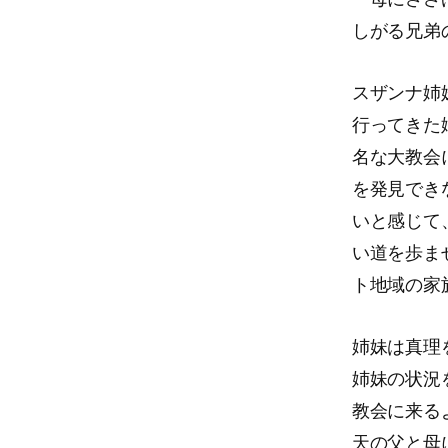
しがる兄弟
スザンナ姉
行ってきた
名な大教会
を発見でき
いと感じて
い道を歩ま
ト地域の家
姉妹は真理
姉妹の状況
教会に来る
天の父と母