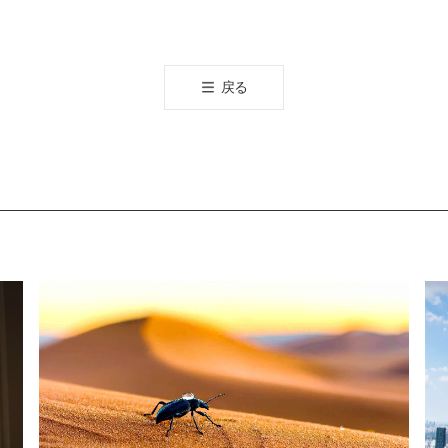
오
톡
공
戻る
유
하
기