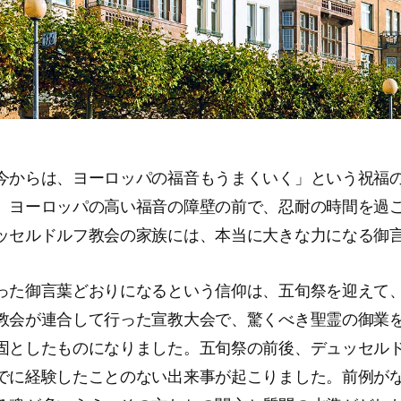
今からは、ヨーロッパの福音もうまくいく」という祝福
。ヨーロッパの高い福音の障壁の前で、忍耐の時間を過
ッセルドルフ教会の家族には、本当に大きな力になる御
った御言葉どおりになるという信仰は、五旬祭を迎えて
教会が連合して行った宣教大会で、驚くべき聖霊の御業
固としたものになりました。五旬祭の前後、デュッセル
でに経験したことのない出来事が起こりました。前例が