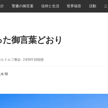
紹介
​聖書の御言葉
​信仰と生活
世界福音
活動
ニ
った御言葉どおり
セルドルフ教会
24,969
回視聴
む
6:10