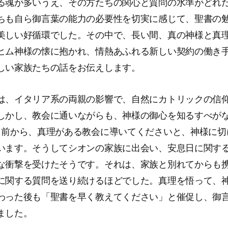
る魂が多いうえ、その方たちの関心と質問の水準がどれ
ちも自ら御言葉の能力の必要性を切実に感じて、聖書の
美しい好循環でした。その中で、長い間、真の神様と真
ヒム神様の懐に抱かれ、情熱あふれる新しい契約の働き
しい家族たちの話をお伝えします。
は、イタリア系の両親の影響で、自然にカトリックの信
しかし、教会に通いながらも、神様の御心を知るすべが
月前から、真理がある教会に導いてくださいと、神様に切
います。そうしてシオンの家族に出会い、安息日に関す
な衝撃を受けたそうです。それは、家族と別れてからも
に関する質問を送り続けるほどでした。真理を悟って、
わった後も「聖書を早く教えてください」と催促し、御
ました。