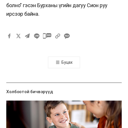
болно” гэсэн Бурханы үгийн дагуу Сион руу
ирсээр байна.
카
카
오
톡
Буцах
공
유
하
기
Холбоотой бичвэрүүд