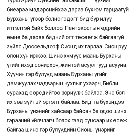
турш Ариун Сүнсний гайхамшигт түүхийг
биеэрээ мэдэрснийхээ дараа бүх юм гарцаагүй
Бурханы үгээр болно гэдэгт бид бүр илүү
итгэлтэй байх боллоо. Пентэкостын өдрийн
өмнө ба дараа бидний огт төсөөлж байгаагүй
зүйлс Дюссельдорф Сионд их гарлаа. Сион руу
олон хүн иржээ. Шинэ хүмүүс маань Бурханы
үгийг ихэд сонирхон, жинтэй асуултууд асууна.
Хуучин гэр бүлүүд маань Бурханы үгийг
дамжуулах чадварын чухлыг ухаарч, Библи
сурахад өөрсдийгөө зориулж байлаа. Энэ бол
их зөв зүйтэй эргэлт байлаа. Бид та бүхэндээ
Бурханы үнэнийг хайсаар байсан ба одоо шинэ
гэрээний үйлчлэгч болох гээд сүнсээр их өсөж
байгаа шинэ гэр бүлүүдийн Сионы үнэрийг