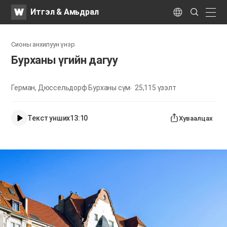
WATV
Search
Итгэл & Амьдрал
Submit
naviga
Language
Сионы анхилуун үнэр
Бурханы үгийн дагуу
Герман, Дюссельдорф Бурханы сүм
25,115
үзэлт
Текст унших
13:10
Хуваалцах