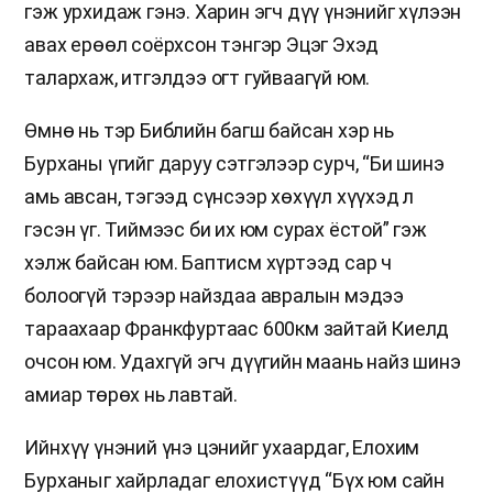
гэж урхидаж гэнэ. Харин эгч дүү үнэнийг хүлээн
авах ерөөл соёрхсон тэнгэр Эцэг Эхэд
талархаж, итгэлдээ огт гуйваагүй юм.
Өмнө нь тэр Библийн багш байсан хэр нь
Бурханы үгийг даруу сэтгэлээр сурч, “Би шинэ
амь авсан, тэгээд сүнсээр хөхүүл хүүхэд л
гэсэн үг. Тиймээс би их юм сурах ёстой” гэж
хэлж байсан юм. Баптисм хүртээд сар ч
болоогүй тэрээр найздаа авралын мэдээ
тараахаар Франкфуртаас 600км зайтай Киелд
очсон юм. Удахгүй эгч дүүгийн маань найз шинэ
амиар төрөх нь лавтай.
Ийнхүү үнэний үнэ цэнийг ухаардаг, Елохим
Бурханыг хайрладаг елохистүүд “Бүх юм сайн