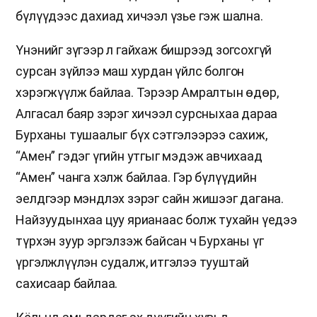
бүлүүдээс дахиад хичээл үзье гэж шална.
Үнэнийг зүгээр л гайхаж бишрээд зогсохгүй
сурсан зүйлээ маш хурдан үйлс болгон
хэрэгжүүлж байлаа. Тэрээр Амралтын өдөр,
Алгасал баяр зэрэг хичээл сурсныхаа дараа
Бурханы тушаалыг бүх сэтгэлээрээ сахиж,
“Амен” гэдэг үгийн утгыг мэдэж авчихаад
“Амен” чанга хэлж байлаа. Гэр бүлүүдийн
эелдгээр мэндлэх зэрэг сайн жишээг дагана.
Найзуудынхаа цуу ярианаас болж тухайн үедээ
түрхэн зуур эргэлзэж байсан ч Бурханы үг
үргэлжлүүлэн судалж, итгэлээ тууштай
сахисаар байлаа.