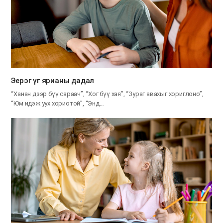
Эерэг үг ярианы дадал
“Ханан дээр бүү сараач”, “Хог бүү хая”, “Зураг авахыг хориглоно”,
“Юм идэж уух хориотой”, “Энд…