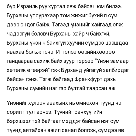
бүр Израиль руу хүртэл явж байсан юм билээ.
Бурханы үг сурахаар том жижиг бүхий л сүм
дээр очдог байж. Тэгээд үнэнийг хайгаад олж
чадаагүй боловч Бурханы хайр ч байхгүй,
Бурханы үнэн ч байхгүй хуучин сүмдээ цаашдаа
явахаа больж гэнэ. Итгэлээ өөрийнхөөрөө
ганцаараа сахиж байх зуур тэрээр “Үнэн замаар
хөтөлж өгөөрэй” гэж Бурханд уйгагүй залбирдаг
байсан гэнэ. Тэгж байгаад Франкфурт дахь
Бурханы сүмийн нэг гэр бүлтэй таарсан аж.
Үнэнийг хүлээн авахынх нь өмнөхөн түүнд нэг
сорилт тулгарчээ. Түүнийг санхүүгийн
бэрхшээлтэй байгааг мэддэг байсан нэг сүм
түүнд аятайхан ажил санал болгож, сүмдээ яв