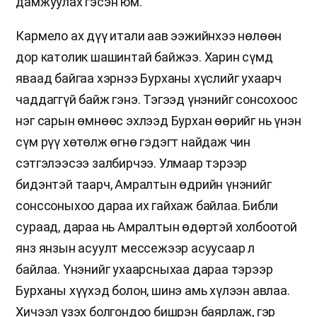
дамжуулах гэсэн юм.
Кармело ах дүү итали аав ээжийнхээ нөлөөн
дор католик шашинтай байжээ. Харин сүмд
яваад байгаа хэрнээ Бурханы хүслийг ухаарч
чаддаггүй байж гэнэ. Тэгээд үнэнийг сонсохоос
нэг сарын өмнөөс эхлээд Бурхан өөрийг нь үнэн
сүм рүү хөтөлж өгнө гэдэгт найдаж чин
сэтгэлээсээ залбирчээ. Улмаар тэрээр
бидэнтэй таарч, Амралтын өдрийн үнэнийг
сонссоныхоо дараа их гайхаж байлаа. Библи
сураад, дараа нь Амралтын өдөртэй холбоотой
янз янзын асуулт мессежээр асуусаар л
байлаа. Үнэнийг ухаарсныхаа дараа тэрээр
Бурханы хүүхэд болон, шинэ амь хүлээн авлаа.
Хичээл үзэх болгондоо бишрэн баярлаж, гэр