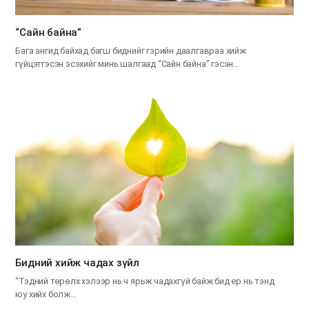
“Сайн байна”
Бага ангид байхад багш биднийг гэрийн даалгавраа хийж
гүйцэтгэсэн эсэхийг минь шалгаад “Сайн байна” гэсэн…
​Бидний хийж чадах зүйл
“Тэдний төрөлх хэлээр нь ч ярьж чадахгүй байж бид ер нь тэнд
юу хийх болж…