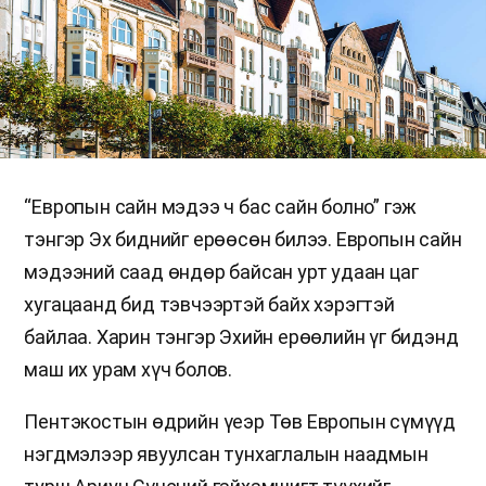
“Европын сайн мэдээ ч бас сайн болно” гэж
тэнгэр Эх биднийг ерөөсөн билээ. Европын сайн
мэдээний саад өндөр байсан урт удаан цаг
хугацаанд бид тэвчээртэй байх хэрэгтэй
байлаа. Харин тэнгэр Эхийн ерөөлийн үг бидэнд
маш их урам хүч болов.
Пентэкостын өдрийн үеэр Төв Европын сүмүүд
нэгдмэлээр явуулсан тунхаглалын наадмын