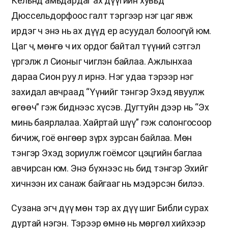
Кёльнд амьдардаг ах дүүгийн хувьд
Дюссельдорфоос галт тэргээр нэг цаг явж
ирдэг ч энэ нь ах дүүд ер асуудал болоогүй юм.
Цаг ч, мөнгө ч их ордог байтал түүний сэтгэл
үргэлж л Сионыг чиглэн байлаа. Ажлынхаа
дараа Сион руу л ирнэ. Нэг удаа тэрээр нэг
захидал авчраад “Үүнийг тэнгэр Эхэд явуулж
өгөөч” гэж биднээс хүсэв. Дугтуйн дээр нь “Эх
минь баярлалаа. Хайртай шүү” гэж солонгосоор
бичиж, гоё өнгөөр зүрх зурсан байлаа. Мөн
тэнгэр Эхэд зориулж гоёмсог цэцгийн баглаа
авчирсан юм. Энэ бүхнээс нь бид тэнгэр Эхийг
хичнээн их санаж байгааг нь мэдэрсэн билээ.
Сузана эгч дүү мөн тэр ах дүү шиг Библи сурах
дуртай нэгэн. Тэрээр өмнө нь мөргөл хийхээр