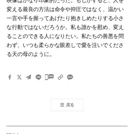
映像はかなり印象的だった。もしかすると、人を
変える最良の方法は命令や抑圧ではなく、温かい
一言や手を握ってあげたり抱きしめたりする小さ
な行動ではないだろうか。私も誰かを慰め、変え
ることのできる人になりたい。私たちの善悪を問
わず、いつも柔らかな眼差しで愛を注いでくださ
る天の母のように。
카
카
오
톡
戻る
공
유
하
기