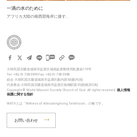
一滴の水のために
アフリカ大陸の南西部海岸に接す…
카
카
大韓民国京畿道城南市盆唐区城南盆唐郵便局私書箱119号
오
Tel. +82-31-738-5999 Fax. +82-31-738-5998
톡
総会:大韓民国京畿道城南市盆唐区藪内路50(藪内洞)
代表教会:大韓民国京畿道城南市盆唐区板橋駅路35(柏峴洞526)
공
Copyright © World Mission Society Church of God. All rights reserved.
個人情報
유
保護に関する指針
하
WATVとは「Witness of Ahnsahnghong TeleVision」の略です。
기
お問い合わせ