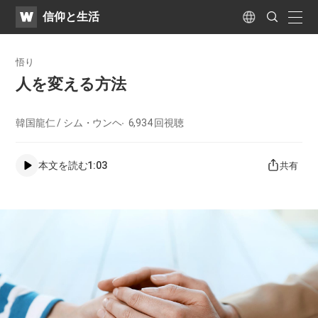
WATV
Search
​信仰と生活
Submit
naviga
Language
悟り
人を変える方法
韓国龍仁 / シム・ウンヘ
6,934
回視聴
本文を読む
1:03
共有