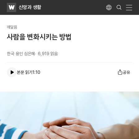
WATV
Search
신앙과 생활
Submit
Language
naviga
깨달음
사람을 변화시키는 방법
한국 용인 심은혜
6,919
읽음
본문 읽기
1:10
공유