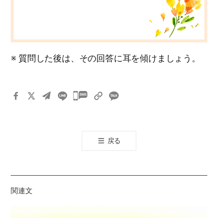
※ 質問した後は、その回答に耳を傾けましょう。
카
카
오
톡
戻る
공
유
하
기
関連文