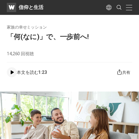
WATV
Search
​信仰と生活
Submit
naviga
Language
家族の幸せミッション
「何(なに)」で、一歩前へ!
14,260
回視聴
本文を読む
1:23
共有