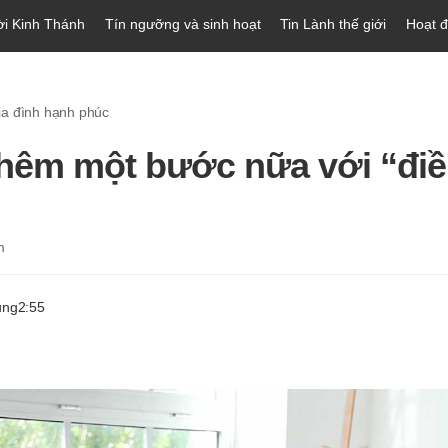
ời Kinh Thánh
Tín ngưỡng và sinh hoạt
Tin Lành thế giới
Hoạt 
a đình hạnh phúc
thêm một bước nữa với “điề
m
ung
2:55