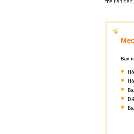
thể tiến đế
Mẹo
Bạn có
Hô
Hô
Bạ
Đi
Bạ