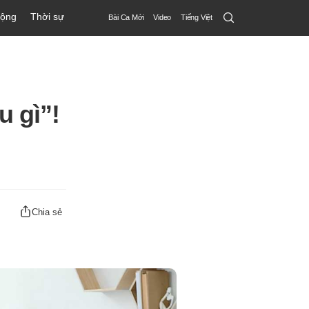
Search
động
Thời sự
Bài Ca Mới
Video
Tiếng Việt
Submit
u gì”!
Chia sẻ