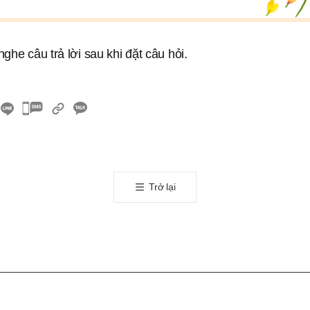
ghe câu trả lời sau khi đặt câu hỏi.
카
카
오
톡
공
Trở lại
유
하
기