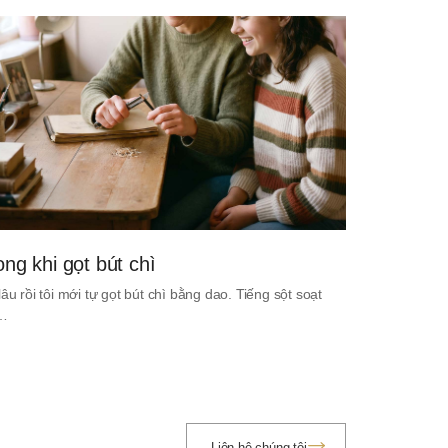
ong khi gọt bút chì
lâu rồi tôi mới tự gọt bút chì bằng dao. Tiếng sột soạt
i…
Liên hệ chúng tôi