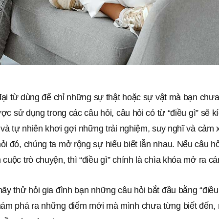
 đại từ dùng để chỉ những sự thật hoặc sự vật mà bạn chưa
được sử dụng trong các câu hỏi, câu hỏi có từ “điều gì” sẽ k
 và tự nhiên khơi gợi những trải nghiệm, suy nghĩ và cảm 
i đó, chúng ta mở rộng sự hiểu biết lẫn nhau. Nếu câu hỏ
cuộc trò chuyện, thì “điều gì” chính là chìa khóa mở ra c
ãy thử hỏi gia đình bạn những câu hỏi bắt đầu bằng “điều
hám phá ra những điểm mới mà mình chưa từng biết đến,