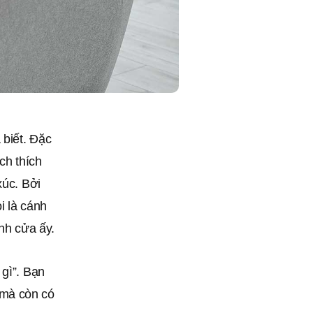
 biết. Đặc
ích thích
xúc. Bởi
i là cánh
ánh cửa ấy.
 gì”. Bạn
 mà còn có