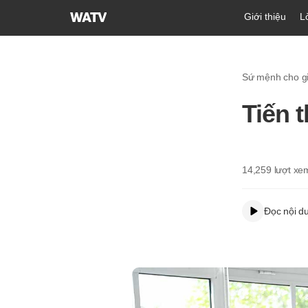
Hội
Giới thiệu
L
Thánh
của
Đức
Sứ mệnh cho gi
Chúa
Trời
Tiến 
Hiệp
Hội
Truyền
Giáo
14,259
lượt xe
Tin
Lành
Đọc nội d
Thế
Giới