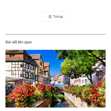
오
톡
Trở lại
공
유
하
기
Bài viết liên quan