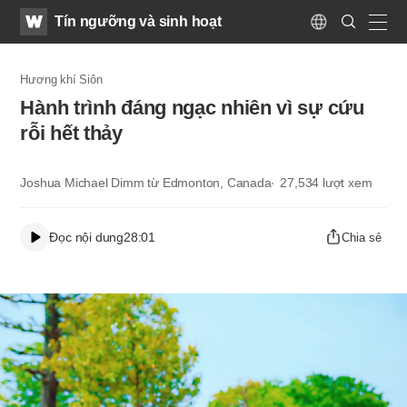
WATV
Search
Tín ngưỡng và sinh hoạt
Submit
Language
naviga
Hương khí Siôn
​Hành trình đáng ngạc nhiên vì sự cứu
rỗi hết thảy​
Joshua Michael Dimm từ Edmonton, Canada
27,534
lượt xem
Đọc nội dung
28:01
Chia sẻ