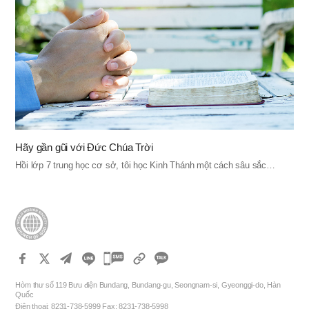
Hãy gần gũi với Đức Chúa Trời
Hồi lớp 7 trung học cơ sở, tôi học Kinh Thánh một cách sâu sắc…
카
카
Hòm thư số 119 Bưu điện Bundang, Bundang-gu, Seongnam-si, Gyeonggi-do, Hàn
오
Quốc
Điện thoại: 8231-738-5999 Fax: 8231-738-5998
톡