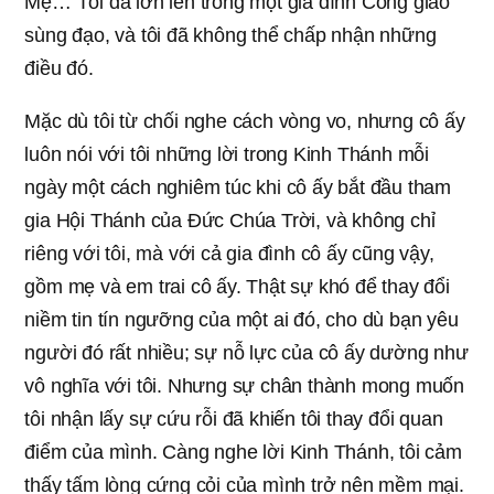
Mẹ… Tôi đã lớn lên trong một gia đình Công giáo
sùng đạo, và tôi đã không thể chấp nhận những
điều đó.
Mặc dù tôi từ chối nghe cách vòng vo, nhưng cô ấy
luôn nói với tôi những lời trong Kinh Thánh mỗi
ngày một cách nghiêm túc khi cô ấy bắt đầu tham
gia Hội Thánh của Đức Chúa Trời, và không chỉ
riêng với tôi, mà với cả gia đình cô ấy cũng vậy,
gồm mẹ và em trai cô ấy. Thật sự khó để thay đổi
niềm tin tín ngưỡng của một ai đó, cho dù bạn yêu
người đó rất nhiều; sự nỗ lực của cô ấy dường như
vô nghĩa với tôi. Nhưng sự chân thành mong muốn
tôi nhận lấy sự cứu rỗi đã khiến tôi thay đổi quan
điểm của mình. Càng nghe lời Kinh Thánh, tôi cảm
thấy tấm lòng cứng cỏi của mình trở nên mềm mại.