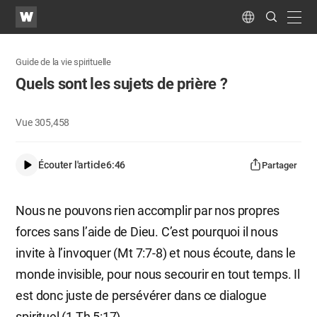
WATV
Search
Submit
navig
Language
Guide de la vie spirituelle
Quels sont les sujets de prière ?
Vue
305,458
Écouter l'article
6:46
Partager
Nous ne pouvons rien accomplir par nos propres
forces sans l’aide de Dieu. C’est pourquoi il nous
invite à l’invoquer (Mt 7:7-8) et nous écoute, dans le
monde invisible, pour nous secourir en tout temps. Il
est donc juste de persévérer dans ce dialogue
spirituel (1 Th 5:17).