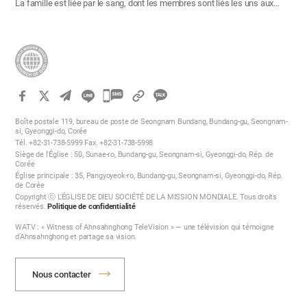
La famille est liée par le sang, dont les membres sont liés les uns aux…
카
카
Boîte postale 119, bureau de poste de Seongnam Bundang, Bundang-gu, Seongnam-
오
si, Gyeonggi-do, Corée
Tél. +82-31-738-5999 Fax. +82-31-738-5998
톡
Siège de l'Église : 50, Sunae-ro, Bundang-gu, Seongnam-si, Gyeonggi-do, Rép. de
공
Corée
Église principale : 35, Pangyoyeok-ro, Bundang-gu, Seongnam-si, Gyeonggi-do, Rép.
유
de Corée
하
Copyright ⓒ L'ÉGLISE DE DIEU SOCIÉTÉ DE LA MISSION MONDIALE. Tous droits
réservés.
Politique de confidentialité
기
WATV : « Witness of Ahnsahnghong TeleVision » — une télévision qui témoigne
d’Ahnsahnghong et partage sa vision.
Nous contacter