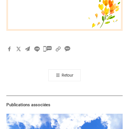
카
카
오
톡
Retour
공
유
하
기
Publications associées