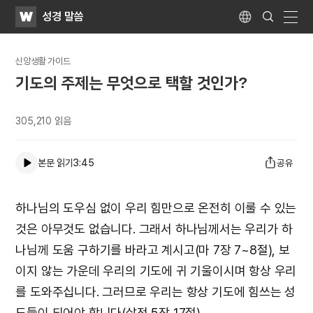
WATV
Search
성경 말씀
Submit
Language
naviga
신앙생활 가이드
기도의 주제는 무엇으로 택할 것인가?
305,210
읽음
본문 읽기
3:45
공유
하나님의 도우심 없이 우리 힘만으로 온전히 이룰 수 있는
것은 아무것도 없습니다. 그래서 하나님께서는 우리가 하
나님께 도움 구하기를 바라고 계시고(마 7장 7~8절), 보
이지 않는 가운데 우리의 기도에 귀 기울이시며 항상 우리
를 도와주십니다. 그러므로 우리는 항상 기도에 힘쓰는 성
도들이 되어야 합니다(살전 5장 17절).