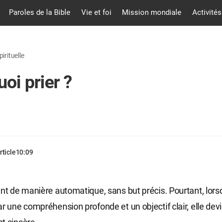
Paroles de la Bible
Vie et foi
Mission mondiale
Activités
pirituelle
oi prier ?
rticle
10:09
ent de manière automatique, sans but précis. Pourtant, lorsq
ar une compréhension profonde et un objectif clair, elle dev