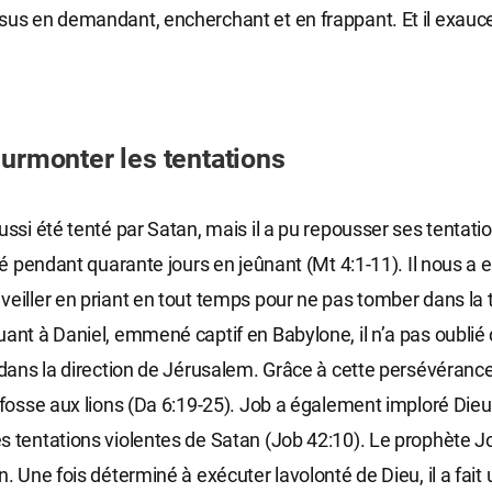
sus en demandant, encherchant et en frappant. Et il exauc
surmonter les tentations
ussi été tenté par Satan, mais il a pu repousser ses tentatio
rié pendant quarante jours en jeûnant (Mt 4:1-11). Il nous a 
veiller en priant en tout temps pour ne pas tomber dans la 
uant à Daniel, emmené captif en Babylone, il n’a pas oublié d
 dans la direction de Jérusalem. Grâce à cette persévérance,
a fosse aux lions (Da 6:19-25). Job a également imploré Die
s tentations violentes de Satan (Job 42:10). Le prophète J
n. Une fois déterminé à exécuter lavolonté de Dieu, il a fait