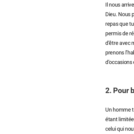
Il nous arriv
Dieu. Nous po
repas que tu
permis de rés
d’être avec 
prenons l’ha
d’occasions 
2. Pour 
Un homme tr
étant limité
celui qui nou