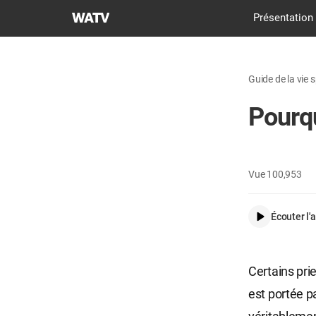
L'ÉGLISE
​Présentation
DE
DIEU
SOCIÉTÉ
Guide de la vie s
DE
LA
Pourqu
MISSION
MONDIALE
Vue
100,953
Écouter l'a
Certains pri
est portée p