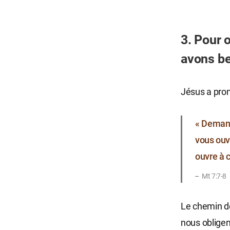
3. Pour o
avons be
Jésus a prom
« Demande
vous ouvr
ouvre à c
Mt 7:7-8
Le chemin d
nous obligen