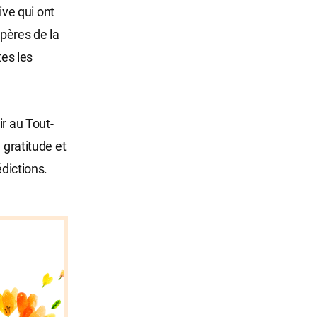
ive qui ont
pères de la
tes les
r au Tout-
 gratitude et
édictions.