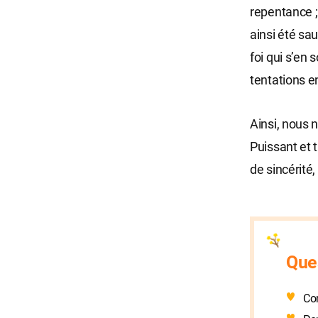
repentance ; 
ainsi été sa
foi qui s’en 
tentations e
Ainsi, nous 
Puissant et 
de sincérité,
Que
Com