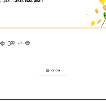
rquoi devrions-nous prier ?
카
카
오
톡
공
Retour
유
하
기