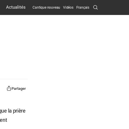
Search
Actualités
Cantique nouveau
Vidéos
Français
Submit
Partager
ue la prière
ient