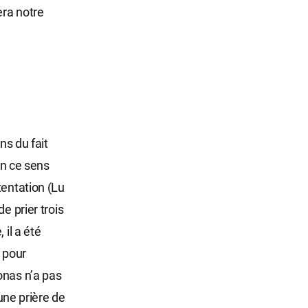
era notre
ns du fait
en ce sens
tentation (Lu
e prier trois
 il a été
u pour
onas n’a pas
 une prière de