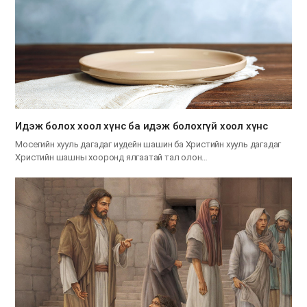
Идэж болох хоол хүнс ба идэж болохгүй хоол хүнс
Мосегийн хууль дагадаг иудейн шашин ба Христийн хууль дагадаг
Христийн шашны хооронд ялгаатай тал олон…