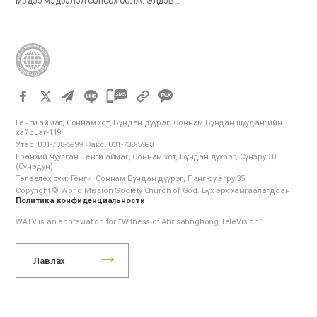
мэдээ мэдээлэл сонсох болж. Элдэв…
카
카
Гёнги аймаг, Соннам хот, Бүндан дүүрэг, Соннам Бүндан шуудангийн
오
хайрцаг-119
Утас. 031-738-5999 Факс. 031-738-5998
톡
Ерөнхий чуулган: Гёнги аймаг, Соннам хот, Бүндан дүүрэг, Сүнэру 50
공
(Сүнэдун)
Төлөөлөх сүм: Гёнги, Соннам Бүндан дүүрэг, Пангюу ёгру 35
유
Copyright © World Mission Society Church of God. Бүх эрх хамгаалагдсан
하
Политика конфиденциальности
기
WATV is an abbreviation for “Witness of Ahnsahnghong TeleVision.”
Лавлах