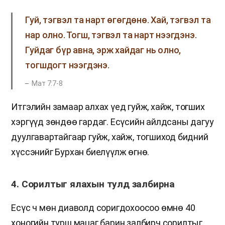
Гуй, тэгвэл та нарт өгөгдөнө. Хай, тэгвэл та
нар олно. Тогш, тэгвэл та нарт нээгдэнэ.
Гуйдаг бүр авна, эрж хайдаг нь олно,
тогшдогт нээгдэнэ.
Мат 7:7-8
Итгэлийн замаар алхах үед гуйж, хайж, тогших
хэргүүд зөндөө гардаг. Есүсийн айлдсаны дагуу
дуулгавартайгаар гуйж, хайж, тогшиход бидний
хүссэнийг Бурхан биелүүлж өгнө.
4. Сорилтыг ялахын тулд залбирна
Есүс ч мөн диаволд соригдохоосоо өмнө 40
хоногийн турш мацаг барин залбирч сорилтыг