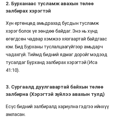
2. Бурханаас тусламж авахын төлөө
залбирах хэрэгтэй
Хүн ертөнцөд амьдрахад бусдын тусламж
хэрэг болох үе зөндөө байдаг. Энэ нь хүнд
өгөгдсөн чадвар хэмжээ хязгаартай байдгаас
юм. Бид Бурханы туслалцаагүйгээр амьдарч
чадахгүй. Тиймд бидний ядмаг доройг мэдээд
тусалдаг Бурханд залбирах хэрэгтэй (Иса
41:10).
3. Сургаалд дуулгавартай байхын төлөө
залбирна (Хэрэгтэй зүйлээ авахын тулд)
Есүс бидний залбиралд хариулна гэдгээ ийнхүү
амласан.