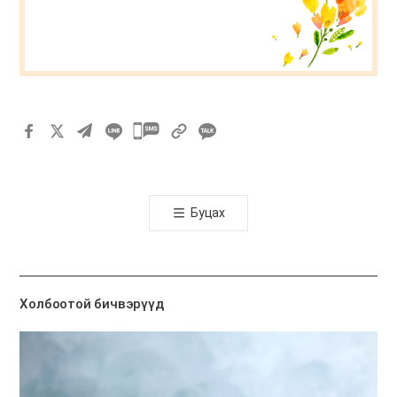
카
카
오
톡
Буцах
공
유
하
기
Холбоотой бичвэрүүд