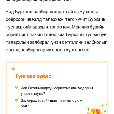
Бид Бурханд залбирах хэрэгтэй нь Бурханы
соёрхсон ивээлд талархаж, төгс хүчит Бурханы
тусламжийг авахын төлөө юм. Мөн янз бүрийн
сорилтыг ялахын төлөө юм. Бурханы хүсэж буй
талархлын залбирал, үнэн сэтгэлийн залбирлыг
өргөж, залбирлаар их ерөөл хүртэцгээе.
Тунгаах зүйлс
Иов Сатаны ширүүн сорилтыг ялж чадсаны
учир нь юу вэ?
Залбирах ёстойн шалтгаан нь юу юм
бол?