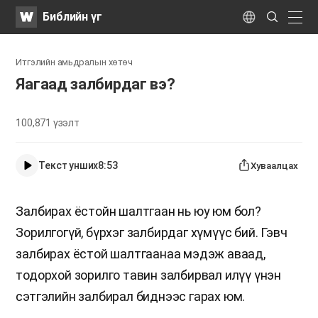
WATV
Search
Библийн үг
Submit
naviga
Language
Итгэлийн амьдралын хөтөч
Яагаад залбирдаг вэ?
100,871
үзэлт
Текст унших
8:53
Хуваалцах
Залбирах ёстойн шалтгаан нь юу юм бол?
Зорилгогүй, бүрхэг залбирдаг хүмүүс бий. Гэвч
залбирах ёстой шалтгаанаа мэдэж аваад,
тодорхой зорилго тавин залбирвал илүү үнэн
сэтгэлийн залбирал биднээс гарах юм.