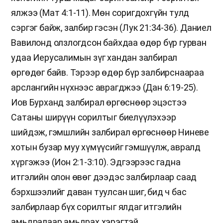
ялжээ (Мат 4:1-11). Мөн соригдохгүйн тулд
сэргэг байж, залбир гэсэн (Лук 21:34-36). Даниел
Вавилонд олзлогдсон байхдаа өдөр бүр гурван
удаа Иерусалимын зүг хандан залбирал
өргөдөг байв. Тэрээр өдөр бүр залбирснаараа
арслангийн нүхнээс аврагджээ (Дан 6:19-25).
Иов Бурханд залбирал өргөснөөр эцэстээ
Сатаны ширүүн сорилтыг биелүүлэхээр
шийдэж, гэмшлийн залбирал өргөснөөр Ниневе
хотын бузар муу хүмүүсийг гэмшүүлж, авралд
хүргэжээ (Ион 2:1-3:10). Эдгээрээс гадна
итгэлийн олон өвөг дээдэс залбирлаар саад
бэрхшээлийг даван туулсан шиг, бид ч бас
залбирлаар бүх сорилтыг ялдаг итгэлийн
амьдралаар амьдрах хэрэгтэй.