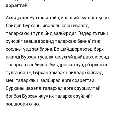
хэрэгтэй
Амьдралд Бурханы хайр, ивээлийг мэдрэх үе их
байдаг. Бурханы ивээсэн олон ивээлд
талархахын тулд бид залбирдаг. “Өдөр тутмын
хүнсийг зөвшөөрсөнд талархаж байна” гэж
хоолны үед залбирна. Ер шийдвэрлэхэд бэрх
ажилд Бурхан тусалж, аюулгүй шийдвэрлэсэнд
талархан залбирна. Амьдралын хүнд бэрхшээл
тулгарсан ч, Бурхан хэмээх найдвар байгаад
мөн талархлын залбирал өргөх хэрэгтэй.
Бурханы ивээлд талархал өргөх зуршилтай
болбол Бурхан илүү их талархах зүйлийг
зөвшөөрч өгнө.