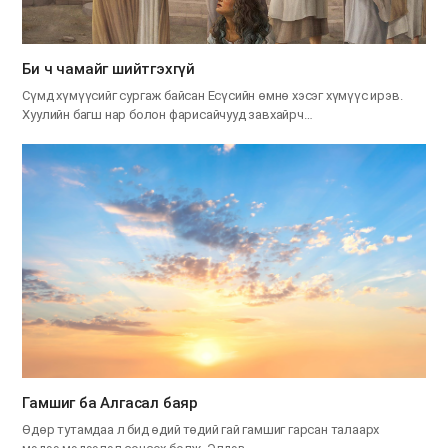
Би ч чамайг шийтгэхгүй
Сүмд хүмүүсийг сургаж байсан Есүсийн өмнө хэсэг хүмүүс ирэв.
Хуулийн багш нар болон фарисайчууд завхайрч…
Гамшиг ба Алгасал баяр
Өдөр тутамдаа л бид өдий төдий гай гамшиг гарсан талаарх