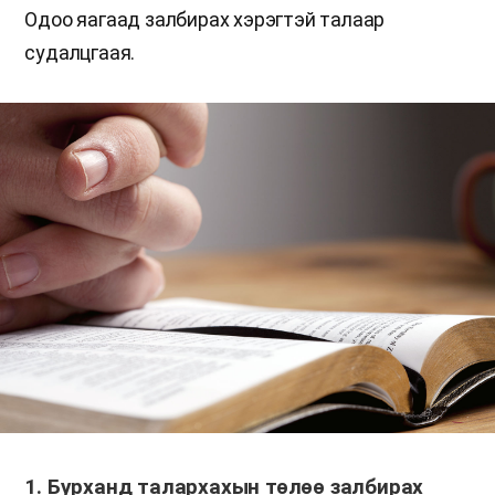
Одоо яагаад залбирах хэрэгтэй талаар
судалцгаая.
1. Бурханд талархахын төлөө залбирах