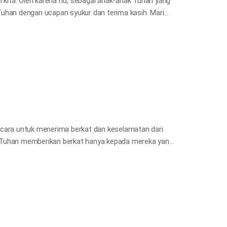
 kita. Oleh karena itu, sebagai anak-anak Tuhan yang
Tuhan dengan ucapan syukur dan terima kasih. Mari
kan, melalui Alkitab. 1. Kita harus membuang kebencian
kotor keluar dari mulutmu, tetapi pakailah perkataan
 mendengarnya, beroleh kasih karunia. Dan janganlah
mu menjelang hari penyelamatan. Segala kepahitan,
dari antara kamu, demikian pula segala kejahatan.
uh kasih mesra dan…
 cara untuk menerima berkat dan keselamatan dari
a Tuhan memberikan berkat hanya kepada mereka yang
intahkan Nuh untuk membangun bahtera yang besar,
 Bahtera yang diperintahkan Tuhan untuk dibuat,
 (450 kaki), lebar 23 meter (75 kaki), dan tinggi 14
lum berkembang seperti saat ini, sehingga firman
u, banyak tenaga kerja dan bahan yang dibutuhkan