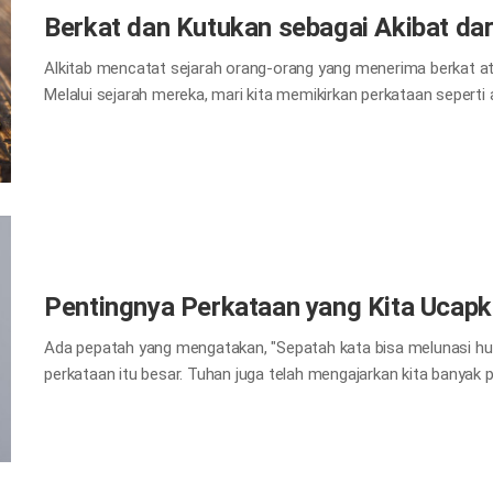
Berkat dan Kutukan sebagai Akibat dar
Alkitab mencatat sejarah orang-orang yang menerima berkat at
Melalui sejarah mereka, mari kita memikirkan perkataan seperti
kunci Kerajaan Sorga Yesus... “Tetapi apa katamu, siapakah Aku
Mesias, Anak Allah yang hidup!” Kata Yesus kepadanya: “Berbah
kunci Kerajaan Sorga. Apa yang kauikat di dunia ini akan terikat
terlepas di sorga.” Mat 16:13-19 Ketika Yesus bertanya, “Menu
“Engkau adalah Kristus, Anak Allah yang hidup.” Sebagai hasil 
berkat yang luar biasa karena menerima kunci…
Pentingnya Perkataan yang Kita Ucap
Ada pepatah yang mengatakan, "Sepatah kata bisa melunasi hut
perkataan itu besar. Tuhan juga telah mengajarkan kita banyak 
mencari tahu melalui Alkitab. 1. Perkataan itu seperti cermina
“Jikalau suatu pohon kamu katakan baik, maka baik pula buahny
tidak baik pula buahnya. Sebab dari buahnya pohon itu dikenal.
dapat mengucapkan hal-hal yang baik, sedangkan kamu sendiri j