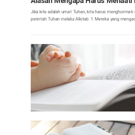
Alasan Mengapa Harus Menaati 
Jika kita adalah umat Tuhan, kita harus menghormati 
perintah Tuhan melalui Alkitab. 1. Mereka yang men
bertemu orang yang mereka cintai. Terkadang mereka
Jadi bagaimana kita seharusnya mengungkapkan bahwa
hadiah. Sebaliknya, Dia ingin kita mengungkapkannya
Aku. Yoh 14:21 Sebab inilah kasih kepada Allah, yaitu,