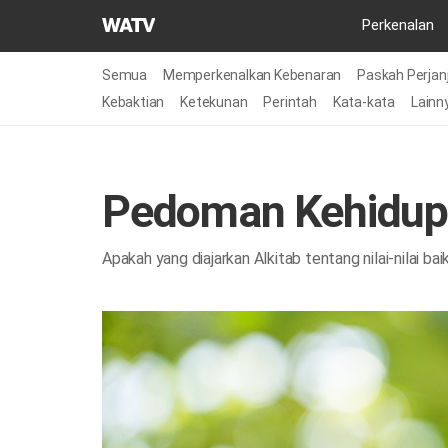
Gereja
Perkenalan
Tuhan
Asosiasi
Semua
Memperkenalkan Kebenaran
Paskah Perjanj
Misi
Kebaktian
Ketekunan
Perintah
Kata-kata
Lainn
Dunia
Pedoman Kehidup
Apakah yang diajarkan Alkitab tentang nilai-nilai bai