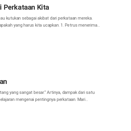
i Perkataan Kita
au kutukan sebagai akibat dari perkataan mereka.
 apakah yang harus kita ucapkan. 1. Petrus menerima
 ini?” Maka jawab Simon Petrus: “Engkau adalah
agialah engkau, Simon... Kepadamu akan Kuberikan
 di sorga dan apa yang kaulepaskan di dunia ini akan
rutmu siapakah Aku ini?” Petrus menjawab tanpa ragu,
dari perkataannya dengan iman, Petrus dapat menerima
kan
ang yang sangat besar." Artinya, dampak dari satu
pelajaran mengenai pentingnya perkataan. Mari
n yang menggambarkan apa yang ada di dalam hati kita
a; jikalau suatu pohon kamu katakan tidak baik, maka
 Hai kamu keturunan ular beludak, bagaimanakah kamu
ahat? Karena yang diucapkan mulut meluap dari hati.