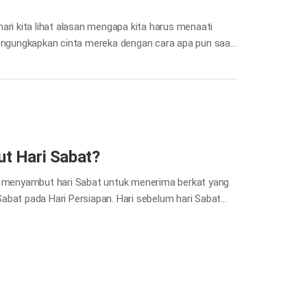
ari kita lihat alasan mengapa kita harus menaati
engungkapkan cinta mereka dengan cara apa pun saat
ga mawar, dan terkadang melalui berbagai hadiah.
 kita mengasihi-Nya dengan surat, mawar, atau
intah-Ku dan melakukannya, dialah yang mengasihi
t Hari Sabat?
 menyambut hari Sabat untuk menerima berkat yang
abat pada Hari Persiapan. Hari sebelum hari Sabat
apkan hari Sabat. Kita perlu menyelesaikan urusan
ang untuk memelihara hari Sabat karena hal-hal
 menyembah-Nya dalam roh dan kebenaran.” Yoh 4:24
 hari untuk bertemu Tuhan yang adalah Penguasa
temu presiden dari suatu negara di dunia ini, Anda
i…