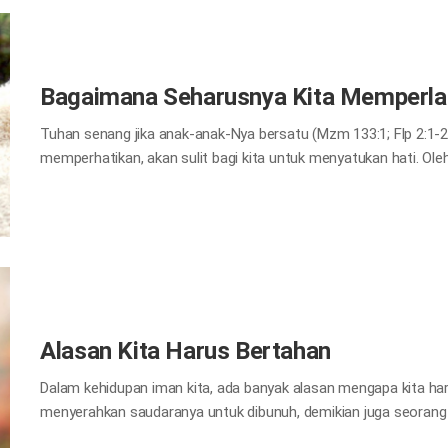
alam semesta. Meskipun demikian, Dia datang ke bumi ini dala
mengorbankan diri-Nya bahkan sampai mati. Hal ini untuk memb
Bagaimana Seharusnya Kita Memperla
Tuhan senang jika anak-anak-Nya bersatu (Mzm 133:1; Flp 2:1-2).
memperhatikan, akan sulit bagi kita untuk menyatukan hati. Oleh
sopan dan penuh perhatian, agar kita bisa bersatu dan berkenan
memperlakukan satu sama lain. Pertama, kita hendaknya salin
perintah baru kepada kamu, yaitu supaya kamu saling mengasih
pula kamu harus saling mengasihi.” Yoh 13:34​ Tuhan berkata ki
kita. Kita telah menjadi satu tubuh dengan Tuhan melalui daging
telah menjadi satu…
Alasan Kita Harus Bertahan
Dalam kehidupan iman kita, ada banyak alasan mengapa kita ha
menyerahkan saudaranya untuk dibunuh, demikian juga seorang
memberontak terhadap orang tuanya dan akan membunuh merek