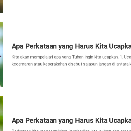
nama-Ku; tetapi orang yang bertahan sampai pada kesudahanny
kita bahwa hanya orang yang bertahan sampai pada kesudahann
masa lalu, jika kita meninggalkan kebenaran dan tidak bertahan s
harus menerima berkat keselamatan dengan mengatasi kesulita
kamu akan memperoleh hidupmu.” Luk 21:19 Ayat di atas meneg
Apa Perkataan yang Harus Kita Ucapka
Kita akan mempelajari apa yang Tuhan ingin kita ucapkan. 1. Uc
kecemaran atau keserakahan disebut sajapun jangan di antara
kudus. Demikian juga kata yang kotor, yang kosong atau yang dib
sebaliknya ucapkanlah terima kasih.” Ef 5:3–4 Alkitab mengaja
sendiri yang telah datang ke dunia ini untuk menyelamatkan jiwa
mengampuni segala dosa kita, dan Dia menutun kita ke Sorga d
dan kesakitan. Memikirkan berkat dan keselamatan ini, hendakn
kehidupan kita sehari-hari. 2. Perkataan yang tepat pada waktu 
Apa Perkataan yang Harus Kita Ucapka