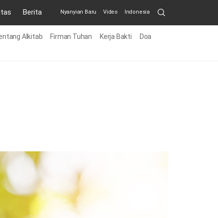
Search
itas
Berita
Nyanyian Baru
Video
Indonesia
Submit
ntang Alkitab
Firman Tuhan
Kerja Bakti
Doa