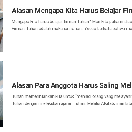
Alasan Mengapa Kita Harus Belajar Fi
Mengapa kita harus belajar firman Tuhan? Mari kita pahami alasan
Firman Tuhan adalah makanan rohani. Yesus berkata bahwa man
tertulis: Manusia hidup bukan dari roti saja, tetapi dari setiap f
orang yang bisa hidup tanpa makan? Tidak ada. Jika kita tidak 
akhirnya kehilangan nyawa kita. Begitu pula dengan roh kita. Ji
akan menjadi lemah secara rohani, kehilangan kekuatan rohani k
kita. Oleh karena itu, kita harus selalu makan makanan rohani 
Alasan Para Anggota Harus Saling Mel
Tuhan memerintahkan kita untuk “menjadi orang yang melayani.
Tuhan dengan melakukan ajaran Tuhan. Melalui Alkitab, mari kita 
karena Kristus sendiri yang memberikan teladan dalam melayani “
hendaklah ia menjadi pelayanmu, dan siapa pun yang ingin menon
sama seperti Anak Manusia datang bukan untuk dilayani, mela
Nya menjadi tebusan bagi banyak orang.” Matius 20:26-28 Tuhan