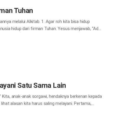
rman Tuhan
nya melalui Alkitab. 1. Agar roh kita bisa hidup
usia hidup dari firman Tuhan. Yesus menjawab, “Ada
irman yang keluar dari mulut Allah.” Mat 4:4 Apakah ada
makan, lambat laun kita akan menjadi lemah dan
ka kita tidak makan makanan rohani—firman Tuhan, kita
ita, dan pada akhirnya kehilangan kehidupan rohani
dengan belajar firman Tuhan yang…
ayani Satu Sama Lain
” Kita, anak-anak sorgawi, hendaknya berkenan kepada
lihat alasan kita harus saling melayani. Pertama,
... Barangsiapa ingin menjadi besar di antara kamu,
jol di antara kamu, biarlah dia menjadi pelayanmu;
inkan untuk melayani dan untuk memberikan nyawa-
 adalah yang Maha tinggi dan Maha suci di seluruh