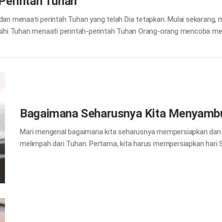
Perintah Tuhan
dan menaati perintah Tuhan yang telah Dia tetapkan. Mulai sekarang, m
gasihi Tuhan menaati perintah-perintah Tuhan Orang-orang mencoba m
 mencoba menyampaikan cintanya dengan surat, terkadang melalui bun
 kita mengasihi Tuhan? Tuhan tidak ingin kita mengungkapkan bahwa
 dengan 'menaati perintah-perintah Tuhan'. Barangsiapa memegang per
 bahwa kita menuruti…
Bagaimana Seharusnya Kita Menyambu
Mari mengenal bagaimana kita seharusnya mempersiapkan dan
melimpah dari Tuhan. Pertama, kita harus mempersiapkan hari S
disebut sebagai Hari Persiapan yang bermaksud untuk mempersi
pribadi kita pada hari sebelum Sabat, jangan sampai kita terhal
duniawi. “Allah itu Roh dan barangsiapa menyembah Dia, harus
Kedua, kita harus tepat waktu untuk ibadah. Hari Sabat adalah
seluruh alam semesta. Jika Anda memiliki kesempatan untuk ber
akan berada di tempat pertemuan paling tidak dua puluh sampa