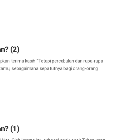
a akan selamat. Mat 10:21-22 Alkitab mengajarkan
ya diselamatkan. Seberapa besar pun iman kita di
ampai akhir, iman kita menjadi tidak ada artinya. Kita
n dengan ketekunan. “Kalau kamu tetap bertahan,
askan bahwa jika kita bertahan…
n? (2)
apkan terima kasih “Tetapi percabulan dan rupa-rupa
 kamu, sebagaimana sepatutnya bagi orang-orang
iarkan--karena hal-hal ini tidak pantas--tetapi
rkan kita untuk mengucapkan terima kasih. Tuhan
 kita yang ditakdirkan untuk mati, dengan
engan penuh suka cita, di mana tidak ada kematian
ya kita selalu mengucapkan terima kasih dalam
yang tepat “Ia…
n? (1)