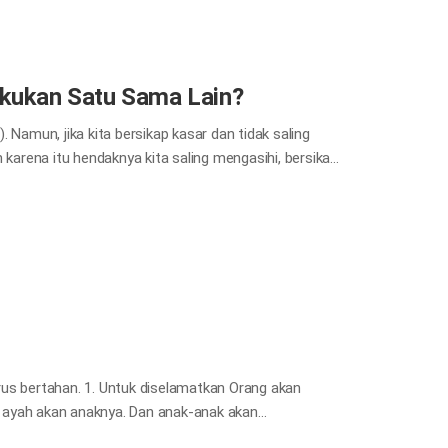
m rupa manusia dan melayani kita dengan
eri…
kukan Satu Sama Lain?
 Namun, jika kita bersikap kasar dan tidak saling
 karena itu hendaknya kita saling mengasihi, bersikap
 kepada Tuhan. Mari kita lihat bagaimana kita harus
g mengasihi dan bersikap sopan “Aku memberikan
i; sama seperti Aku telah mengasihi kamu demikian
ta harus saling mengasihi sama seperti Dia mengasihi
 dan darah Tuhan dalam Perjanjian Baru, dan kita juga
rus bertahan. 1. Untuk diselamatkan Orang akan
 ayah akan anaknya. Dan anak-anak akan
a. Dan kamu akan dibenci semua orang oleh karena