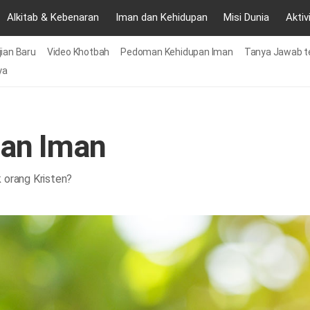
Alkitab & Kebenaran
Iman dan Kehidupan
Misi Dunia
Aktiv
ian Baru
Video Khotbah
Pedoman Kehidupan Iman
Tanya Jawab te
ya
an Iman
k orang Kristen?