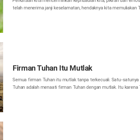
Perkataan kita mencerminkan kepribadian kita, pikiran dan emosi
telah menerima janji keselamatan, hendaknya kita memuliakan 
kita cari tahu perkataan seperti apa yang Tuhan ingin kita guna
dan mengucapkan perkataan yang baik “Janganlah ada perkataan 
yang baik untuk membangun, di mana perlu, supaya mereka yang
kamu mendukakan Roh Kudus Allah, yang telah memeteraikan ka
kegeraman, kemarahan, pertikaian dan fitnah hendaklah dibuang 
Tetapi hendaklah kamu ramah seorang terhadap yang lain, pen
Firman Tuhan Itu Mutlak
Semua firman Tuhan itu mutlak tanpa terkecuali. Satu-satunya
Tuhan adalah menaati firman Tuhan dengan mutlak. Itu karen
benar-benar menaati firman-Nya. 1. Bahtera Nuh Tuhan memer
di puncak gunung, meskipun sampai saat itu hujan belum turun.
adalah sebuah kapal yang sangat besar, dengan panjang 137 meter
meter (45 kaki). Pada saat itu, alat teknologi pembuat kapal be
Tuhan untuk membangun bahtera sebesar itu mustahil. Selain it
untuk membangun bahtera dan biayanya juga…