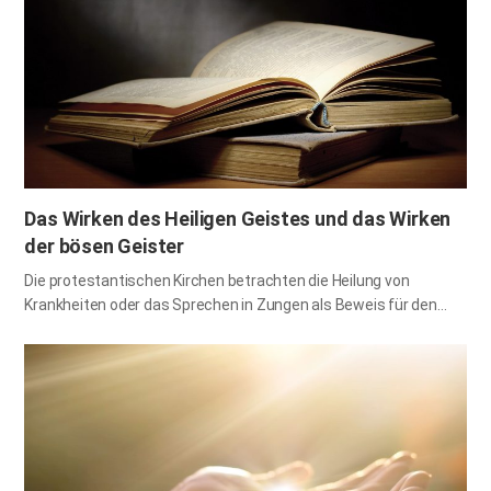
seinem Volk macht und uns das Heil schenkt. Die Stadt Zion - die
wahre Gemeinde, in der Gott wohnt Schaue auf Zion, die Stadt
unsrer Feiern! Deine Augen werden Jerusalem sehen, eine
sichere Wohnung, ... Denn der HERR wird dort bei uns mächtig…
Das Wirken des Heiligen Geistes und das Wirken
der bösen Geister
Die protestantischen Kirchen betrachten die Heilung von
Krankheiten oder das Sprechen in Zungen als Beweis für den
Empfang des Heiligen Geistes. Nicht nur die protestantischen
Kirchen, sondern auch die katholische Kirche sagen, dass das
Vergießen von Tränen aus der Marienstatue oder die Heilung von
Kranken das Werk des Heiligen Geistes sei, und sie bewerten die
Leistung von Wundern, wenn sie einen Heiligen auswählen. Sind
alle Wunder und Wundertaten das Werk des Heiligen Geistes?
Wie können wir das Wirken des Heiligen Geistes vom Wirken der