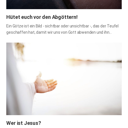
Hütet euch vor den Abgöttern!
Ein Götze ist ein Bild - sichtbar oder unsichtbar -, das der Teufel
geschaffen hat, damit wir uns von Gott abwenden und ihn
anbeten. Eine falsche Lehre, die uns dazu verleitet, nicht der
Wahrheit zu folgen, ist eine Art Götze; und im weiteren Sinne ist
alles, was wir mehr lieben als Gott, ein Götze. Diesmal wollen wir
herausfinden, was ein Götze im Einzelnen ist. 1. Sichtbare
Bildnisse Du sollst dir kein Bildnis noch irgendein Gleichnis
machen, weder von dem, was oben im Himmel, noch von dem,
was unten auf Erden, noch von dem, was im Wasser unter der
Erde ist: Bete sie nicht an und diene ihnen nicht! ... 2. Mose 20,4-5
Das von Gott geschaffene Universum ist unendlich; es…
Wer ist Jesus?