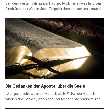
Seit dem vierten Jahrhundert bis heute gibt es einen ständigen
Streit über das Wesen Jesu. Einige Kirchen betrachten Jesus als
ein Geschöpf wie einen von uns und leugnen die Dreifaltigkeit;
einige Kirchen sagen, dass Jesus einer der Engel ist; einige
Kirchen bestehen darauf, dass Gott und Jesus getrennte Wesen
sind, obwohl die beiden als eins betrachtet werden können, weil
sie denselben Willen und dasselbe Ziel haben. Warum gibt es
große Unterschiede zwischen den Kirchen bei der Auslegung ein
und derselben Bibel? Das liegt daran, dass sie die Schriften, die
durch die Eingebung des Heiligen Geistes geschrieben wurden,
mit ihren eigenen, von der Sünde vernebelten Augen sehen.
Christus, der im Fleisch kam, um die Menschheit zu retten, ist
von Natur aus…
Die Gedanken der Apostel über die Seele
„Was geschieht, wenn ein Mensch stirbt?“ „Hat der Mensch
wirklich eine Seele?“ „Wohin geht der Mensch nach seinem Tod?“
Dies sind die Sorgen und ungelösten Fragen zahlreicher