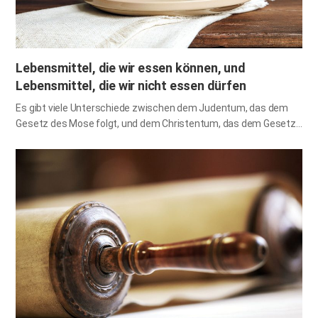
wird. Ich habe die Hoffnung zu Gott, die auch sie…
Lebensmittel, die wir essen können, und
Lebensmittel, die wir nicht essen dürfen
Es gibt viele Unterschiede zwischen dem Judentum, das dem
Gesetz des Mose folgt, und dem Christentum, das dem Gesetz
Christi folgt. Einer davon sind die Vorschriften über das Essen.
Betrachten wir die Speisevorschriften in chronologischer
Reihenfolge, beginnend mit der Zeit des Gartens Eden über das
Zeitalter des mosaischen Gesetzes bis hin zum Zeitalter der
frühen Kirche, um dann die Lehre zu finden, die wir im Zeitalter
des Neuen Testaments beachten sollen. Die in jedem Zeitalter
gegebene Nahrung 1. Die Nahrung im Garten Eden Im Garten
Eden gab Gott den Menschen alle samentragenden Pflanzen
und jede Art von Früchten zur Nahrung. Und Gott sprach: Sehet
da, ich habe euch gegeben alle Pflanzen, die Samen bringen, auf
der ganzen Erde, und alle…