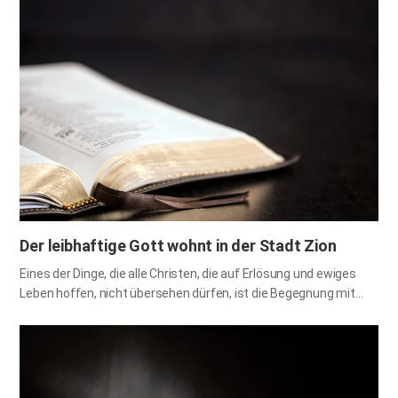
Menschen seit sehr langer Zeit. Unzählige Menschen haben über
den wahren Sinn ihres Daseins nachgedacht und nachgeforscht,
aber niemand konnte eine Antwort finden. Sie haben
verschiedene Theorien, Ideen und Philosophien nur aus ihrem
Wissensdrang heraus entwickelt, ohne zu wissen, wer sie
geschaffen hat. Das Wissen über die Seele, das von Christus
gelehrt wurde, erlaubt es den Menschen jedoch zu wissen, wer
sie sind, und es lehrt den Wert ihrer Existenz und den Zweck
ihres Lebens genau. 1. Das Erscheinen der Seele bei der
Erschaffung des Menschen Da machte Gott der HERR den
Menschen…
Der leibhaftige Gott wohnt in der Stadt Zion
Eines der Dinge, die alle Christen, die auf Erlösung und ewiges
Leben hoffen, nicht übersehen dürfen, ist die Begegnung mit
Gott. Der Prophet Jesaja schrieb: „Suchet den HERRN, solange er
zu finden ist; ruft ihn an, solange er nahe ist.“ Durch diese Worte
können wir verstehen, dass wir Gott nur begegnen können, wenn
er uns nahe ist. Lassen Sie uns also herausfinden, wann Gott
uns nahe ist, wo wir ihm begegnen können und wie Gott uns zu