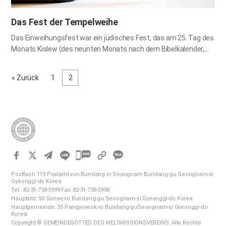
Das Fest der Tempelweihe
Das Einweihungsfest war ein jüdisches Fest, das am 25. Tag des
Monats Kislew (des neunten Monats nach dem Bibelkalender,
der nach dem Sonnenkalender dem Dezember entspricht)
gefeiert wurde; es war nicht Teil des Gesetzes des Moses. Es
« Zurück
1
2
war damals das Fest der Tempelweihe in Jerusalem und es war
Winter. Und Jesus ging umher im Tempel in der Halle Salomos.
Joh 10,22–23 Das griechische Reich (Griechenland), das das
medo-persische Reich erobert hatte, wurde nach dem Tod
Alexanders des Großen von vier Generälen in vier getrennte
Königreiche aufgeteilt: Königreich Kassander (Makedonien),
Königreich Seleukos (Syrien), Königreich Lysimachos (Kleinasien)
카
und Königreich Ptolemaios (Ägypten). Jeder der Könige dieser
카
neuen Reiche beanspruchte für sich, der Nachfolger Alexanders
Postfach 119 Postamt von Bundang in Seongnam Bundang-gu Seongnam-si
오
zu sein. Danach wurde das Reich des Lysimachos in…
Gyeonggi-do Korea
Tel.: 82-31-738-5999 Fax: 82-31-738-5998
톡
Hauptsitz: 50 Sunae-ro Bundang-gu Seongnam-si Gyeonggi-do Korea
공
Hauptgemeinde: 35 Pangyoyeok-ro Bundang-guSeongnam-si Gyeonggi-do
Korea
유
Copyright © GEMEINDEGOTTES DES WELTMISSIONSVEREINS. Alle Rechte