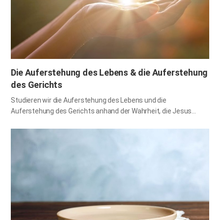
bösen Geister unterscheiden? Lassen Sie uns die biblischen
Antworten darauf finden. Jesus fordert uns auf, uns nicht von
Wundern täuschen zu lassen Diejenigen, die darauf bestehen,
dass Wunder das Werk des Heiligen Geistes sind, begründen
dies…
Die Auferstehung des Lebens & die Auferstehung
des Gerichts
Studieren wir die Auferstehung des Lebens und die
Auferstehung des Gerichts anhand der Wahrheit, die Jesus
seinen Jüngern gelehrt hat, und finden wir heraus, wie wir an der
Auferstehung des Lebens in diesem Zeitalter teilnehmen
können! Wundert euch darüber nicht. Denn es kommt die Stunde,
in der alle, die in den Gräbern sind, seine Stimme hören werden
und werden hervorgehen, die Gutes getan haben, zur
Auferstehung des Lebens, die aber Böses getan haben, zur
Auferstehung des Gerichts. Joh 5,28–29 Durch die Worte Jesu
können wir verstehen, dass es eine Auferstehung des Lebens
und eine Auferstehung der Verdammnis gibt. Auch der Apostel
Paulus bezeugte, dass es zwei Arten der Auferstehung geben