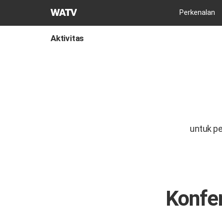
Gereja
Perkenalan
Tuhan
Asosiasi
Aktivitas
Misi
Dunia
untuk p
Konfer