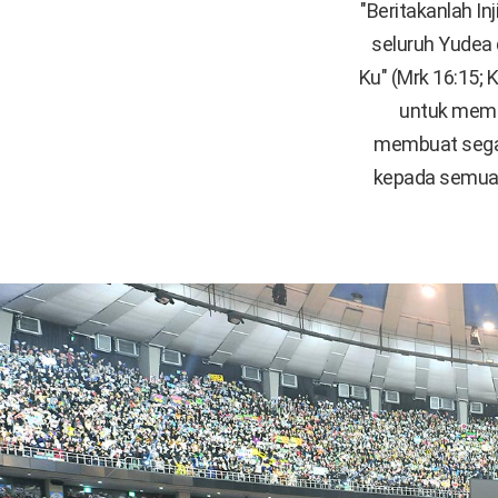
"Beritakanlah In
seluruh Yudea 
Ku" (Mrk 16:15; 
untuk memb
membuat segal
kepada semua o