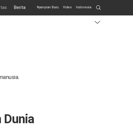
Search
itas
Berita
Nyanyian Baru
Video
Indonesia
Submit
menu
toggle
button
manusia.
n Dunia