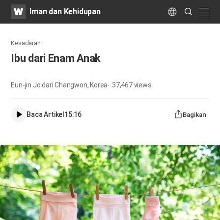
WATV
Search
Iman dan Kehidupan
Submit
naviga
Language
Kesadaran
Ibu dari Enam Anak
Eun-jin Jo dari Changwon, Korea
37,467
views
Baca Artikel
15:16
Bagikan