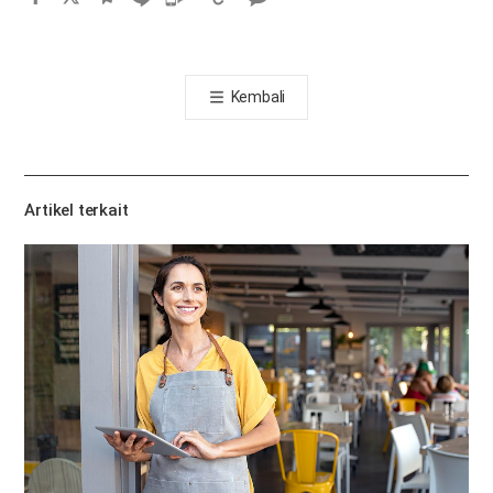
카
오
톡
Kembali
공
유
하
기
Artikel terkait