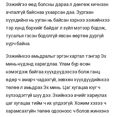
Ээжийгээ өөд болсны дараа л дөнгөж хичнээн
ачлалгүй байснаа ухаарсан даа. Зургаан
хүүхдийнх нь ууган нь байсан хэрнээ ээжийнхээ
тэр хүнд бэрхийг байдаг л зүйл мэтээр бодож,
тусалъя гэсэн бодолгүй явсан өөртөө дургүй
хүрч байна.
Ээжийнхээ амьдралыг эргэн хартал тэнгэр Эх
минь нүдэнд харагдлаа. Улам бүр өсөн
нэмэгдэж байгаа хүүхдүүдээсээ болж ганц
өдөр ч амарч чадахгүй, зөвхөн хүүхдүүдийнхээ
төлөө л амьдрах Эх минь. Цаг хугацаа юуг ч
хүлээдэггүй шүү дээ. Эхийнхээ ачийг хариулах
цаг хугацаа тийм ч их үлдээгүй. Хожим хэзээ ч
харамсахгүйн төлөө одооноос ч болов жинхэнэ