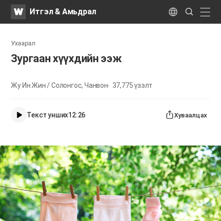
WATV
Search
Итгэл & Амьдрал
Submit
naviga
Language
Ухаарал
Зургаан хүүхдийн ээж
Жу Ин Жин / Солонгос, Чанвон
37,775
үзэлт
Текст унших
12:26
Хуваалцах