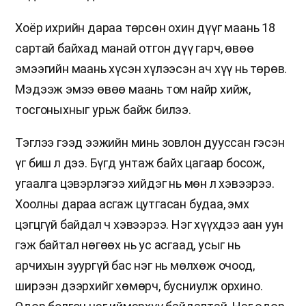
Хоёр ихрийн дараа төрсөн охин дүүг маань 18
сартай байхад манай отгон дүү гарч, өвөө
эмээгийн маань хүсэн хүлээсэн ач хүү нь төрөв.
Мэдээж эмээ өвөө маань том найр хийж,
тосгоныхныг урьж байж билээ.
Тэглээ гээд ээжийн минь зовлон дууссан гэсэн
үг биш л дээ. Бүгд унтаж байх цагаар босож,
угаалга цэвэрлэгээ хийдэг нь мөн л хэвээрээ.
Хоолны дараа асгаж цутгасан будаа, эмх
цэгцгүй байдал ч хэвээрээ. Нэг хүүхдээ аан уун
гэж байтал нөгөөх нь ус асгаад, усыг нь
арчихын зуургүй бас нэг нь мөлхөж очоод,
ширээн дээрхийг хөмөрч, бусниулж орхино.