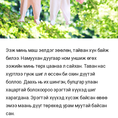
Ээж минь маш эелдэг зөөлөн, тайван хүн байж
билээ. Намуухан дуугаар ном уншиж өгөх
ээжийн минь төрх цаанаа л сайхан. Таван нас
хүртлээ гүнж шиг л өссөн би охин дүүтэй
боллоо. Даахь нь их шингэн, булцгар улаан
хацартай болохоороо эрэгтэй хүүхэд шиг
харагдана. Эрэгтэй хүүхэд хүсэж байсан өвөө
эмээ маань дүүг төрөхөд урам муутай байсан
сан.