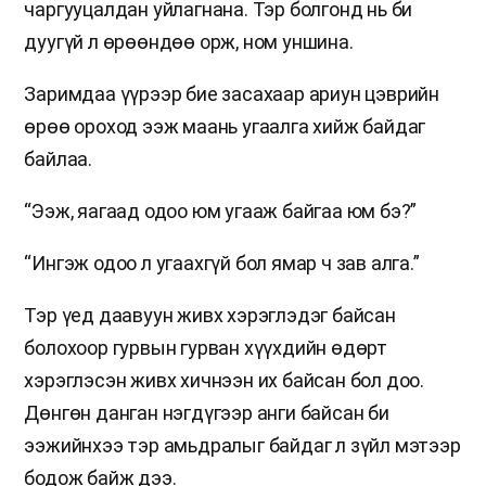
чаргууцалдан уйлагнана. Тэр болгонд нь би
дуугүй л өрөөндөө орж, ном уншина.
Заримдаа үүрээр бие засахаар ариун цэврийн
өрөө ороход ээж маань угаалга хийж байдаг
байлаа.
“Ээж, яагаад одоо юм угааж байгаа юм бэ?”
“Ингэж одоо л угаахгүй бол ямар ч зав алга.”
Тэр үед даавуун живх хэрэглэдэг байсан
болохоор гурвын гурван хүүхдийн өдөрт
хэрэглэсэн живх хичнээн их байсан бол доо.
Дөнгөн данган нэгдүгээр анги байсан би
ээжийнхээ тэр амьдралыг байдаг л зүйл мэтээр
бодож байж дээ.