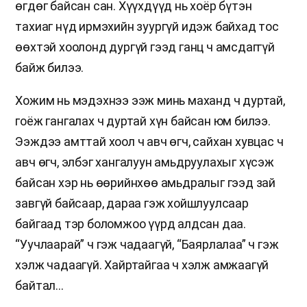
өгдөг байсан сан. Хүүхдүүд нь хоёр бүтэн
тахиаг нүд ирмэхийн зуургүй идэж байхад тос
өөхтэй хоолонд дургүй гээд ганц ч амсдаггүй
байж билээ.
Хожим нь мэдэхнээ ээж минь маханд ч дуртай,
гоёж гангалах ч дуртай хүн байсан юм билээ.
Ээждээ амттай хоол ч авч өгч, сайхан хувцас ч
авч өгч, элбэг хангалуун амьдруулахыг хүсэж
байсан хэр нь өөрийнхөө амьдралыг гээд зай
завгүй байсаар, дараа гэж хойшлуулсаар
байгаад тэр боломжоо үүрд алдсан даа.
“Уучлаарай” ч гэж чадаагүй, “Баярлалаа” ч гэж
хэлж чадаагүй. Хайртайгаа ч хэлж амжаагүй
байтал…