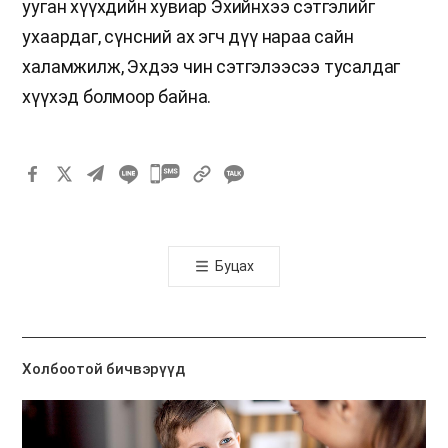
ууган хүүхдийн хувиар Эхийнхээ сэтгэлийг
ухаардаг, сүнсний ах эгч дүү нараа сайн
халамжилж, Эхдээ чин сэтгэлээсээ тусалдаг
хүүхэд болмоор байна.
카
카
오
톡
Буцах
공
유
하
기
Холбоотой бичвэрүүд