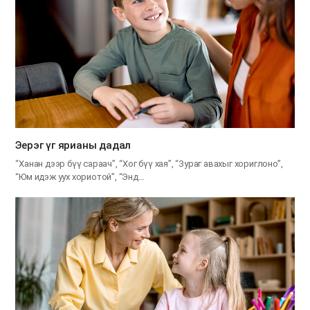
Эерэг үг ярианы дадал
“Ханан дээр бүү сараач”, “Хог бүү хая”, “Зураг авахыг хориглоно”,
“Юм идэж уух хориотой”, “Энд…