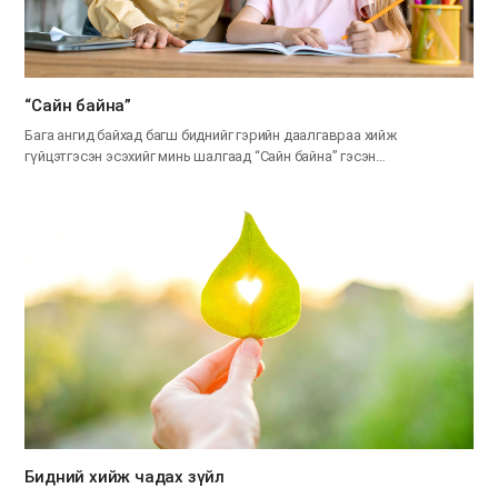
“Сайн байна”
Бага ангид байхад багш биднийг гэрийн даалгавраа хийж
гүйцэтгэсэн эсэхийг минь шалгаад “Сайн байна” гэсэн…
​Бидний хийж чадах зүйл