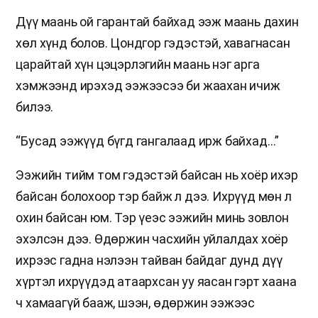
Дүү маань ой гарантай байхад ээж маань дахин
хөл хүнд болов. Цондгор гэдэстэй, хавагнасан
царайтай хүн цэцэрлэгийн маань нэг арга
хэмжээнд ирэхэд ээжээсээ би жаахан ичиж
билээ.
“Бусад ээжүүд бүгд гангалаад ирж байхад…”
Ээжийн тийм том гэдэстэй байсан нь хоёр ихэр
байсан болохоор тэр байж л дээ. Ихрүүд мөн л
охин байсан юм. Тэр үеэс ээжийн минь зовлон
эхэлсэн дээ. Өдөржин часхийн уйлалдах хоёр
ихрээс гадна нэлээн тайван байдаг дунд дүү
хүртэл ихрүүдэд атаархсан уу яасан гэрт хаана
ч хамаагүй бааж, шээн, өдөржин ээжээс