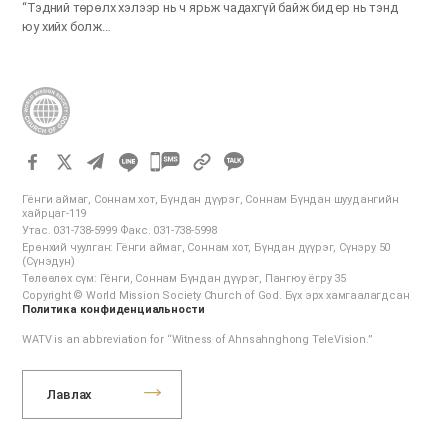
“Тэдний төрөлх хэлээр нь ч ярьж чадахгүй байж бид ер нь тэнд
юу хийх болж…
카
카
Гёнги аймаг, Соннам хот, Бүндан дүүрэг, Соннам Бүндан шуудангийн
오
хайрцаг-119
Утас. 031-738-5999 Факс. 031-738-5998
톡
Ерөнхий чуулган: Гёнги аймаг, Соннам хот, Бүндан дүүрэг, Сүнэру 50
공
(Сүнэдун)
Төлөөлөх сүм: Гёнги, Соннам Бүндан дүүрэг, Пангюу ёгру 35
유
Copyright © World Mission Society Church of God. Бүх эрх хамгаалагдсан
하
Политика конфиденциальности
기
WATV is an abbreviation for “Witness of Ahnsahnghong TeleVision.”
Лавлах