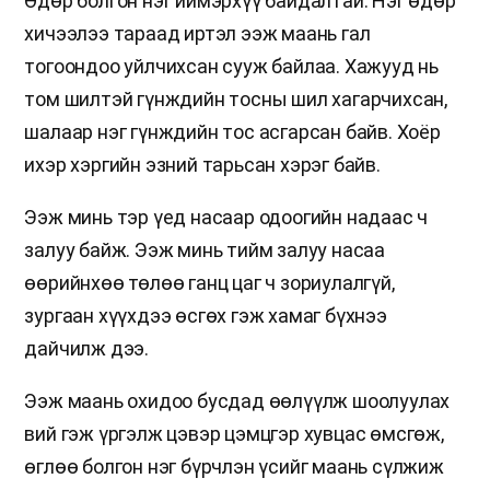
Өдөр болгон нэг иймэрхүү байдалтай. Нэг өдөр
хичээлээ тараад иртэл ээж маань гал
тогоондоо уйлчихсан сууж байлаа. Хажууд нь
том шилтэй гүнждийн тосны шил хагарчихсан,
шалаар нэг гүнждийн тос асгарсан байв. Хоёр
ихэр хэргийн эзний тарьсан хэрэг байв.
Ээж минь тэр үед насаар одоогийн надаас ч
залуу байж. Ээж минь тийм залуу насаа
өөрийнхөө төлөө ганц цаг ч зориулалгүй,
зургаан хүүхдээ өсгөх гэж хамаг бүхнээ
дайчилж дээ.
Ээж маань охидоо бусдад өөлүүлж шоолуулах
вий гэж үргэлж цэвэр цэмцгэр хувцас өмсгөж,
өглөө болгон нэг бүрчлэн үсийг маань сүлжиж