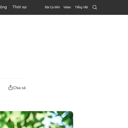
Search
động
Thời sự
Bài Ca Mới
Video
Tiếng Việt
Submit
Chia sẻ