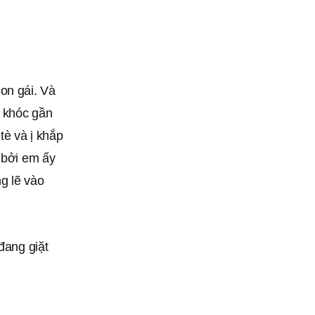
on gái. Và
i khóc gần
tè và ị khắp
 bởi em ấy
ng lẽ vào
đang giặt