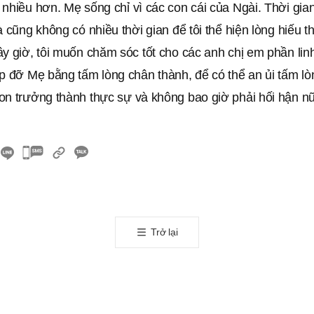
 nhiều hơn. Mẹ sống chỉ vì các con cái của Ngài. Thời gi
à cũng không có nhiều thời gian để tôi thể hiện lòng hiếu t
y giờ, tôi muốn chăm sóc tốt cho các anh chị em phần lin
úp đỡ Mẹ bằng tấm lòng chân thành, để có thể an ủi tấm l
on trưởng thành thực sự và không bao giờ phải hối hận n
카
카
오
톡
공
Trở lại
유
하
기