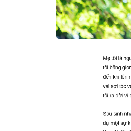
Mẹ tôi là ng
tôi bằng gi
đến khi lên 
vài sợi tóc 
tôi ra đời v
Sau sinh nhậ
dự một sự k