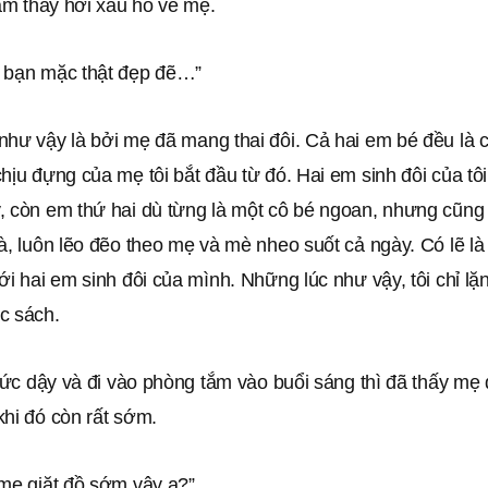
cảm thấy hơi xấu hổ về mẹ.
 bạn mặc thật đẹp đẽ…”
hư vậy là bởi mẹ đã mang thai đôi. Cả hai em bé đều là c
hịu đựng của mẹ tôi bắt đầu từ đó. Hai em sinh đôi của tô
, còn em thứ hai dù từng là một cô bé ngoan, nhưng cũng 
à, luôn lẽo đẽo theo mẹ và mè nheo suốt cả ngày. Có lẽ là
ới hai em sinh đôi của mình. Những lúc như vậy, tôi chỉ lặ
c sách.
thức dậy và đi vào phòng tắm vào buổi sáng thì đã thấy mẹ 
hi đó còn rất sớm.
 mẹ giặt đồ sớm vậy ạ?”