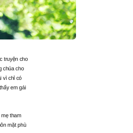
ọc truyện cho
g chúa cho
 vì chỉ có
 thấy em gái
hi mẹ tham
huôn mặt phù