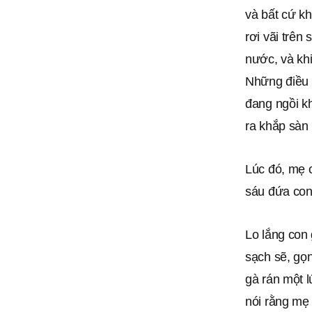
và bất cứ k
rơi vãi trên
nước, và khi
Những điều đ
đang ngồi k
ra khắp sàn 
Lúc đó, mẹ c
sáu đứa con
Lo lắng con
sạch sẽ, gọn
gà rán một 
nói rằng mẹ