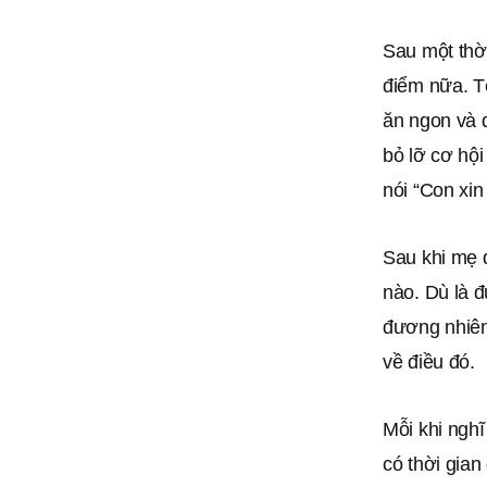
Sau một thời
điểm nữa. T
ăn ngon và q
bỏ lỡ cơ hội
nói “Con xin
Sau khi mẹ 
nào. Dù là đ
đương nhiên
về điều đó.
Mỗi khi ngh
có thời gian