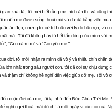
 gian khá dài, tôi mới biết rằng mẹ thích ăn thịt và cũng th
ôi muốn mẹ được sống thoải mái và dư dả bằng việc mua
uần áo đẹp, nhưng tôi cứ trì hoãn với lý do bận rộn, và c
 mãi mãi. Tôi đã không bày tỏ hết tấm lòng của mình với 
 lỗi”, “Con cảm ơn” và “Con yêu mẹ.”
qua đời, tôi mới nhận ra mình đã vô ý và thiếu chín chắn
ứa lớn nhất trong sáu người con, tôi đã coi sự chịu đựng 
 và thậm chí không hề nghĩ đến việc giúp đỡ mẹ. Tôi vô 
ĩ đến cuộc đời của mẹ, tôi lại nhớ đến Đức Chúa Trời Mẹ.
 để nghỉ ngơi thoải mái dù chỉ là một ngày vì các con cái N