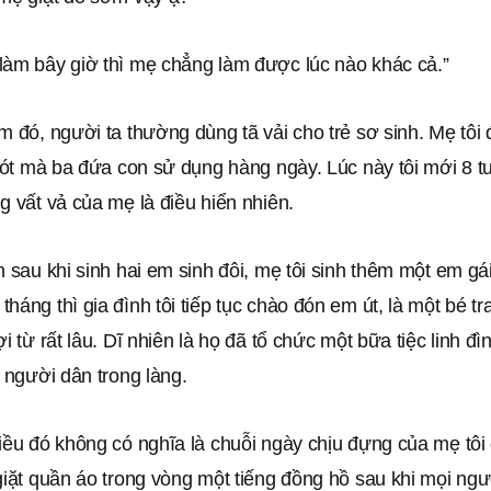
làm bây giờ thì mẹ chẳng làm được lúc nào khác cả.”
m đó, người ta thường dùng tã vải cho trẻ sơ sinh. Mẹ tôi 
 lót mà ba đứa con sử dụng hàng ngày. Lúc này tôi mới 8 tuổ
g vất vả của mẹ là điều hiển nhiên.
n sau khi sinh hai em sinh đôi, mẹ tôi sinh thêm một em gá
háng thì gia đình tôi tiếp tục chào đón em út, là một bé t
ợi từ rất lâu. Dĩ nhiên là họ đã tổ chức một bữa tiệc linh đ
ả người dân trong làng.
iều đó không có nghĩa là chuỗi ngày chịu đựng của mẹ tôi 
giặt quần áo trong vòng một tiếng đồng hồ sau khi mọi ngư