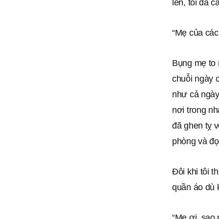
lên, tôi đã 
“Mẹ của các
Bụng mẹ to n
chuỗi ngày c
như cả ngày
nơi trong nh
đã ghen tỵ v
phòng và đọ
Đôi khi tôi 
quần áo dù k
“Mẹ ơi, sao