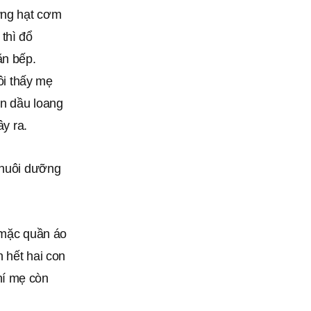
hững hạt cơm
thì đổ
ăn bếp.
ôi thấy mẹ
ến dầu loang
ây ra.
 nuôi dưỡng
i mặc quần áo
n hết hai con
hí mẹ còn