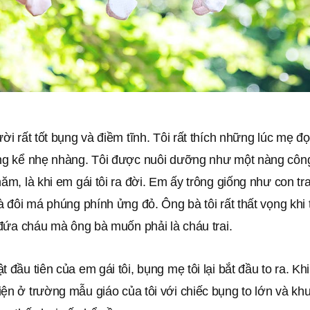
ười rất tốt bụng và điềm tĩnh. Tôi rất thích những lúc mẹ đ
ọng kể nhẹ nhàng. Tôi được nuôi dưỡng như một nàng côn
năm, là khi em gái tôi ra đời. Em ấy trông giống như con trai
và đôi má phúng phính ửng đỏ. Ông bà tôi rất thất vọng khi
ì đứa cháu mà ông bà muốn phải là cháu trai.
t đầu tiên của em gái tôi, bụng mẹ tôi lại bắt đầu to ra. K
iện ở trường mẫu giáo của tôi với chiếc bụng to lớn và k