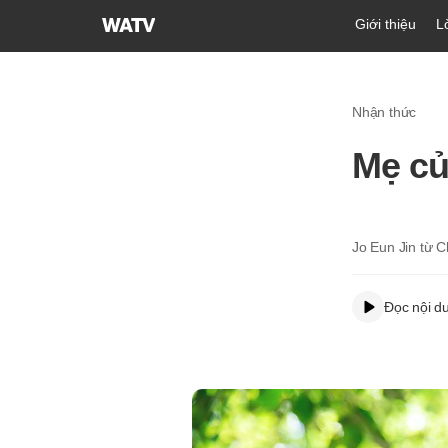
Hội
Giới thiệu
L
Thánh
của
Đức
Nhận thức
Chúa
Trời
Mẹ củ
Hiệp
Hội
Truyền
Giáo
Jo Eun Jin từ
Tin
Lành
Đọc nội d
Thế
Giới