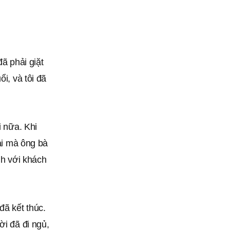
đã phải giặt
i, và tôi đã
i nữa. Khi
rai mà ông bà
ình với khách
đã kết thúc.
ời đã đi ngủ,