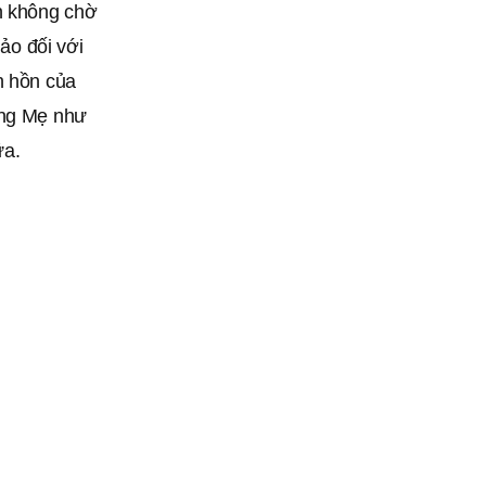
an không chờ
hảo đối với
h hồn của
òng Mẹ như
ữa.