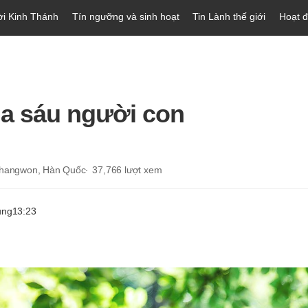
ời Kinh Thánh
Tín ngưỡng và sinh hoạt
Tin Lành thế giới
Hoạt 
a sáu người con
 Changwon, Hàn Quốc
37,766
lượt xem
ung
13:23