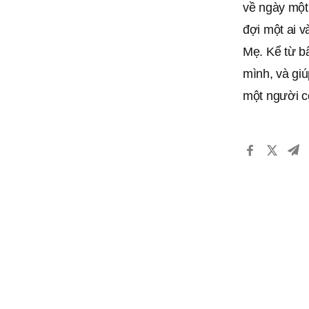
về ngày một
đợi một ai v
Mẹ. Kể từ bâ
mình, và gi
một người c