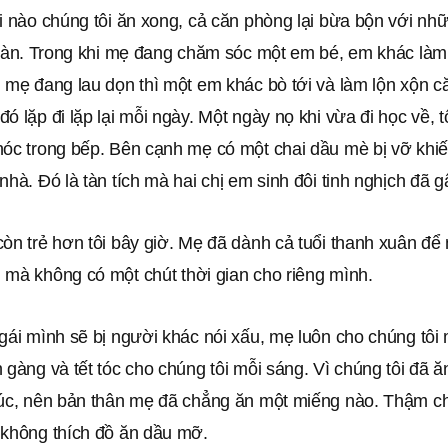
hi nào chúng tôi ăn xong, cả căn phòng lại bừa bộn với n
 sàn. Trong khi mẹ đang chăm sóc một em bé, em khác làm 
 mẹ đang lau dọn thì một em khác bò tới và làm lộn xộn c
ó lặp đi lặp lại mỗi ngày. Một ngày nọ khi vừa đi học về, t
hóc trong bếp. Bên cạnh mẹ có một chai dầu mè bị vỡ khi
nhà. Đó là tàn tích mà hai chị em sinh đôi tinh nghịch đã g
òn trẻ hơn tôi bây giờ. Mẹ đã dành cả tuổi thanh xuân để
 mà không có một chút thời gian cho riêng mình.
 gái mình sẽ bị người khác nói xấu, mẹ luôn cho chúng tô
 gàng và tết tóc cho chúng tôi mỗi sáng. Vì chúng tôi đã ă
lúc, nên bản thân mẹ đã chẳng ăn một miếng nào. Thậm c
 không thích đồ ăn dầu mỡ.