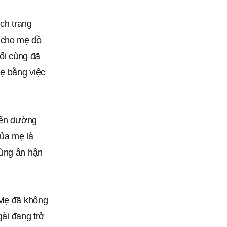
ích trang
 cho mẹ đồ
uối cùng đã
mẹ bằng việc
 đến dường
của mẹ là
cùng ân hận
 Mẹ đã không
gài đang trở