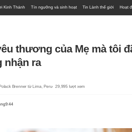
ời Kinh Thánh
Tín ngưỡng và sinh hoạt
Tin Lành thế giới
Hoạt 
yêu thương của Mẹ mà tôi đ
 nhận ra
Polack Brenner từ Lima, Peru
29,995
lượt xem
ung
9:44