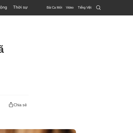
Search
động
Thời sự
Bài Ca Mới
Video
Tiếng Việt
Submit
ã
Chia sẻ