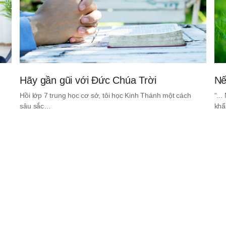
Hãy gần gũi với Đức Chúa Trời
Nế
Hồi lớp 7 trung học cơ sở, tôi học Kinh Thánh một cách
“..
sâu sắc…
khẩ