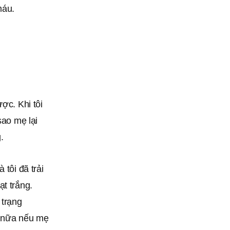
máu.
ợc. Khi tôi
sao mẹ lại
.
 tôi đã trải
t trắng.
 trạng
n nữa nếu mẹ