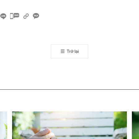
카
카
오
톡
공
Trở lại
유
하
기