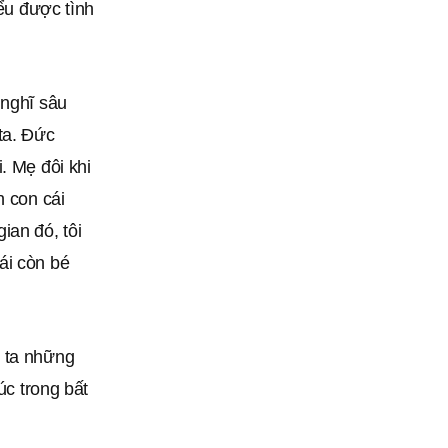
iểu được tình
 nghĩ sâu
ta. Đức
. Mẹ đôi khi
h con cái
ian đó, tôi
ái còn bé
g ta những
úc trong bất