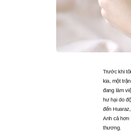
Trước khi tô
kia, một trậ
đang làm việ
hư hại do độ
đến Huaraz, 
Anh cả hơn t
thương.