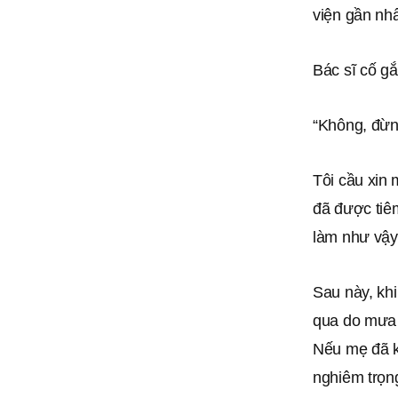
viện gần nhấ
Bác sĩ cố gắ
“Không, đừ
Tôi cầu xin 
đã được tiêm
làm như vậy
Sau này, khi
qua do mưa đ
Nếu mẹ đã kh
nghiêm trọn