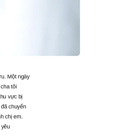
eru. Một ngày
 cha tôi
khu vực bị
i đã chuyển
nh chị em.
h yêu