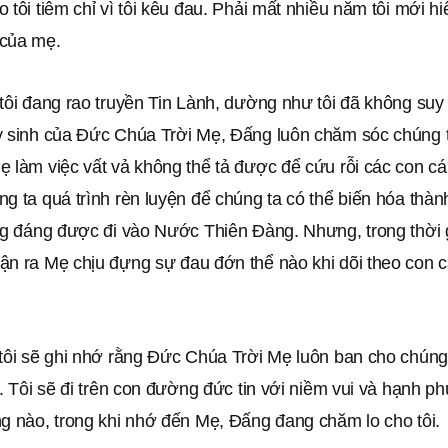
 tôi tiêm chỉ vì tôi kêu đau. Phải mất nhiều năm tôi mới h
của mẹ.
tôi đang rao truyền Tin Lành, dường như tôi đã không suy
y sinh của Đức Chúa Trời Mẹ, Đấng luôn chăm sóc chúng 
 làm việc vất vả không thể tả được để cứu rỗi các con cái
g ta quá trình rèn luyện để chúng ta có thể biến hóa thàn
ng đáng được đi vào Nước Thiên Đàng. Nhưng, trong thời g
ận ra Mẹ chịu đựng sự đau đớn thể nào khi dõi theo con c
 tôi sẽ ghi nhớ rằng Đức Chúa Trời Mẹ luôn ban cho chún
t. Tôi sẽ đi trên con đường đức tin với niềm vui và hạnh ph
g nào, trong khi nhớ đến Mẹ, Đấng đang chăm lo cho tôi.