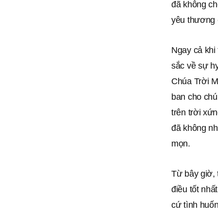
đã không cho
yêu thương 
Ngay cả khi 
sắc về sự h
Chúa Trời Mẹ
ban cho chún
trên trời xứ
đã không nh
mọn.
Từ bây giờ,
điều tốt nhấ
cứ tình huốn