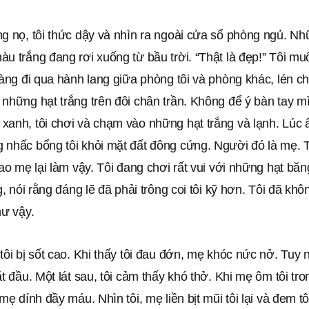
ng nọ, tôi thức dậy và nhìn ra ngoài cửa sổ phòng ngủ. N
u trắng đang rơi xuống từ bầu trời. “Thật là đẹp!” Tôi m
vàng đi qua hành lang giữa phòng tôi và phòng khác, lén c
những hạt trắng trên đôi chân trần. Không để ý bàn tay m
anh, tôi chơi và chạm vào những hạt trắng và lạnh. Lúc ấ
 nhấc bổng tôi khỏi mặt đất đông cứng. Người đó là mẹ. 
sao mẹ lại làm vậy. Tôi đang chơi rất vui với những hạt bă
g, nói rằng đáng lẽ đã phải trông coi tôi kỹ hơn. Tôi đã khô
hư vậy.
tôi bị sốt cao. Khi thấy tôi đau đớn, mẹ khóc nức nở. Tuy 
ắt đầu. Một lát sau, tôi cảm thấy khó thở. Khi mẹ ôm tôi tro
 mẹ dính đầy máu. Nhìn tôi, mẹ liền bịt mũi tôi lại và đem t