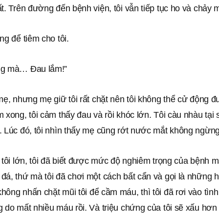
t. Trên đường đến bệnh viện, tôi vẫn tiếp tục ho và chảy 
ng để tiêm cho tôi.
ng mà… Đau lắm!”
mẹ, nhưng mẹ giữ tôi rất chặt nên tôi không thể cử động đư
 xong, tôi cảm thấy đau và rồi khóc lớn. Tôi càu nhàu tại 
. Lúc đó, tôi nhìn thấy mẹ cũng rớt nước mắt không ngừng
 tôi lớn, tôi đã biết được mức độ nghiêm trọng của bệnh mà
á, thứ mà tôi đã chơi một cách bất cẩn và gọi là những hạ
ông nhấn chặt mũi tôi để cầm máu, thì tôi đã rơi vào tình
g do mất nhiều máu rồi. Và triệu chứng của tôi sẽ xấu hơ