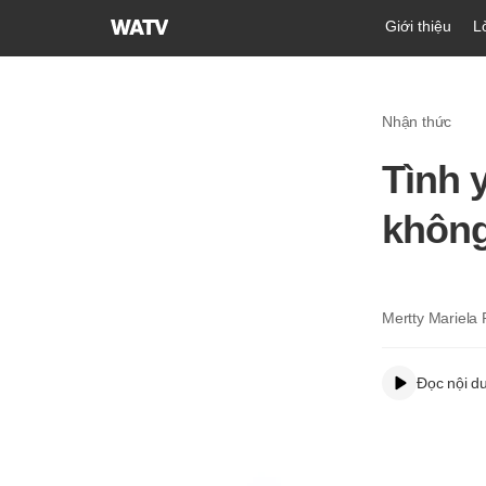
Hội
Giới thiệu
L
Thánh
của
Đức
Nhận thức
Chúa
Trời
Tình 
Hiệp
Hội
không
Truyền
Giáo
Tin
Lành
Mertty Mariela 
Thế
Giới
Đọc nội d