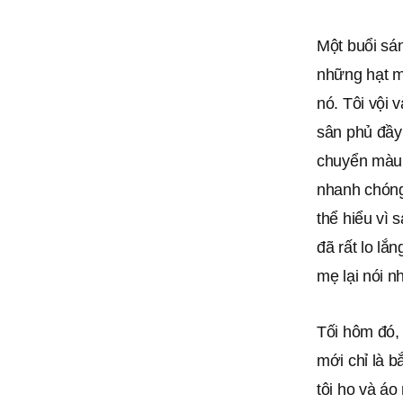
Một buổi sá
những hạt mà
nó. Tôi vội 
sân phủ đầy 
chuyển màu x
nhanh chóng
thể hiểu vì 
đã rất lo lắn
mẹ lại nói n
Tối hôm đó, 
mới chỉ là b
tôi ho và áo