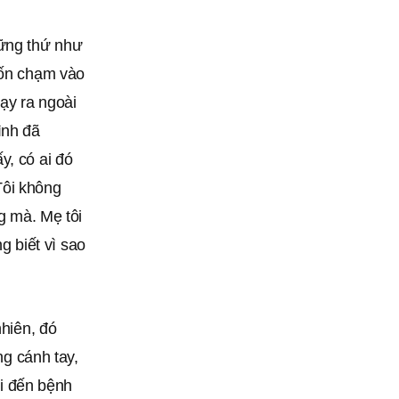
hững thứ như
uốn chạm vào
hạy ra ngoài
ình đã
y, có ai đó
Tôi không
ng mà. Mẹ tôi
ng biết vì sao
nhiên, đó
ng cánh tay,
ôi đến bệnh