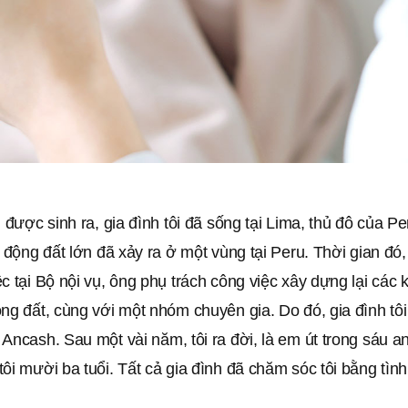
i được sinh ra, gia đình tôi đã sống tại Lima, thủ đô của P
n động đất lớn đã xảy ra ở một vùng tại Peru. Thời gian đó,
c tại Bộ nội vụ, ông phụ trách công việc xây dựng lại các 
ng đất, cùng với một nhóm chuyên gia. Do đó, gia đình tô
Ancash. Sau một vài năm, tôi ra đời, là em út trong sáu a
ôi mười ba tuổi. Tất cả gia đình đã chăm sóc tôi bằng tìn