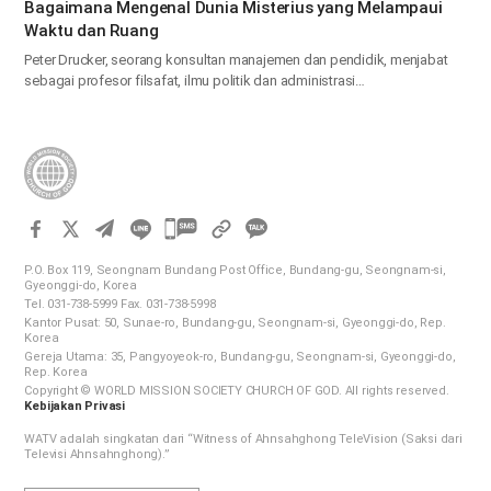
Bagaimana Mengenal Dunia Misterius yang Melampaui
Waktu dan Ruang
Peter Drucker, seorang konsultan manajemen dan pendidik, menjabat
sebagai profesor filsafat, ilmu politik dan administrasi…
카
카
P.O. Box 119, Seongnam Bundang Post Office, Bundang-gu, Seongnam-si,
오
Gyeonggi-do, Korea
Tel. 031-738-5999 Fax. 031-738-5998
톡
Kantor Pusat: 50, Sunae-ro, Bundang-gu, Seongnam-si, Gyeonggi-do, Rep.
공
Korea
Gereja Utama: 35, Pangyoyeok-ro, Bundang-gu, Seongnam-si, Gyeonggi-do,
유
Rep. Korea
하
Copyright © WORLD MISSION SOCIETY CHURCH OF GOD. All rights reserved.
Kebijakan Privasi
기
WATV adalah singkatan dari “Witness of Ahnsahghong TeleVision (Saksi dari
Televisi Ahnsahnghong).”