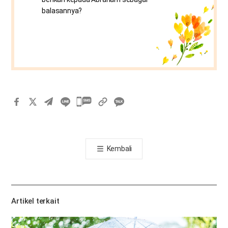
balasannya?
카
카
오
톡
Kembali
공
유
하
기
Artikel terkait