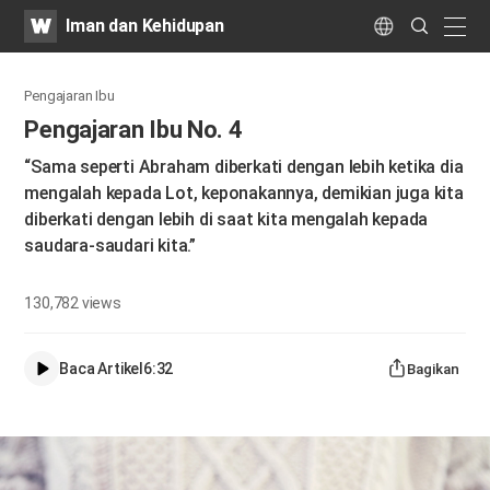
WATV
Search
Iman dan Kehidupan
Submit
naviga
Language
Pengajaran Ibu
Pengajaran Ibu No. 4
“Sama seperti Abraham diberkati dengan lebih ketika dia
mengalah kepada Lot, keponakannya, demikian juga kita
diberkati dengan lebih di saat kita mengalah kepada
saudara-saudari kita.”
130,782
views
Baca Artikel
6:32
Bagikan