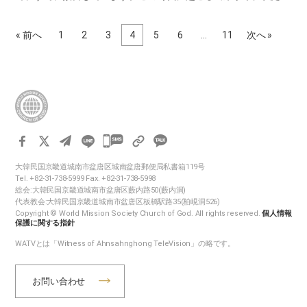
が天国に行くまでに経るべき様々な過程も、神様は聖書にすべて
記録しておかれました。これらを一つ一つ調べてみると、神様が
« 前へ
1
2
3
4
5
6
…
11
次へ »
予定された…
카
카
大韓民国京畿道城南市盆唐区城南盆唐郵便局私書箱119号
오
Tel. +82-31-738-5999 Fax. +82-31-738-5998
톡
総会:大韓民国京畿道城南市盆唐区藪内路50(藪内洞)
代表教会:大韓民国京畿道城南市盆唐区板橋駅路35(柏峴洞526)
공
Copyright © World Mission Society Church of God. All rights reserved.
個人情報
유
保護に関する指針
하
WATVとは「Witness of Ahnsahnghong TeleVision」の略です。
기
お問い合わせ