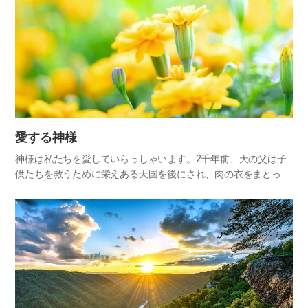
愛する神様
神様は私たちを愛していらっしゃいます。2千年前、天の父は子
供たちを救うために栄えある天国を後にされ、肉の衣をまとって
この地に来られました。数多くの嘲りや侮辱にも耐え忍ばれ、凄
まじい鞭打ち、そして十字架の刑を受けられることによって、私
たちの罪…