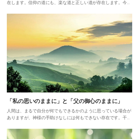
在します。信仰の道にも、楽な道と正しい道が存在します。今ま
で私たちが、神様が定められた正しい道を選択しながら生きてき
ました。数多くの人々は日曜礼拝が当然だと思い、それが正しい
信仰であ…
「私の思いのままに」と「父の御心のままに」
人間は、まるで自分が何でもできるかのように思っている場合が
ありますが、神様の手助けなしには何もできない存在です。干ば
つで田畑が亀の甲羅のようにひび割れた時、神様が雨を降らせて
くださらなければ、地上の山々や野原、田畑に誰がとてつもない
量の水を…