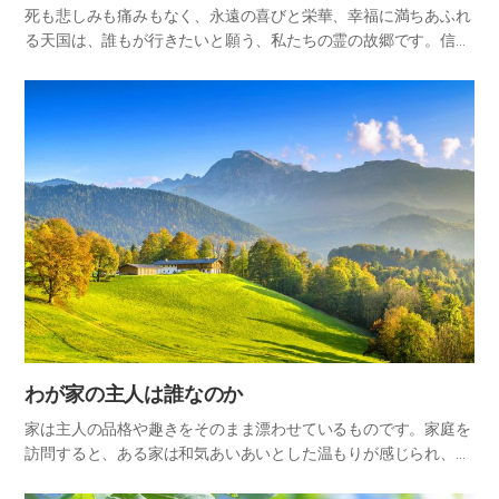
死も悲しみも痛みもなく、永遠の喜びと栄華、幸福に満ちあふれ
る天国は、誰もが行きたいと願う、私たちの霊の故郷です。信仰
を持つ聖徒なら誰でも、天の故郷に帰ろうという希望を抱いてい
るものです。 それでは、どのような人が天国に入れるのでしょう
か?聖…
​わが家の主人は誰なのか
家は主人の品格や趣きをそのまま漂わせているものです。家庭を
訪問すると、ある家は和気あいあいとした温もりが感じられ、あ
る家はがらんとして冷たい雰囲気が感じられます。少しの間その