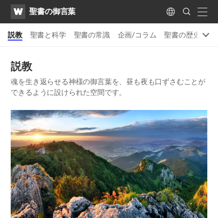
WATV
Search
聖書の御言葉
Submit
naviga
Language
)
説教
聖書と科学
聖書の常識
企画/コラム
聖書の歴史の一
説教
魂を生き返らせる神様の御言葉を、昼も夜も口ずさむことが
できるように設けられた空間です。