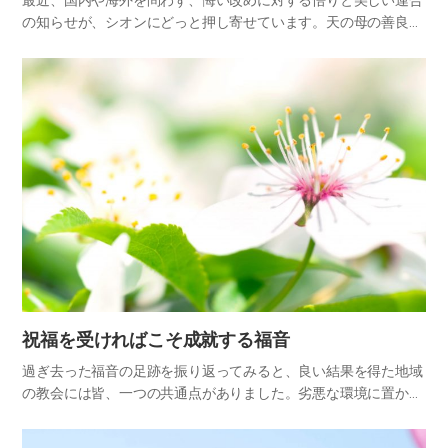
最近、国内や海外を問わず、悔い改めに対する悟りと美しい連合
の知らせが、シオンにどっと押し寄せています。天の母の善良な
模範と教えにより、多くの家族たちが悟りを得て、自分から先に
謝罪し、涙で和解し、悔い改めの人生を生きようと覚悟を新たに
したとい…
祝福を受ければこそ成就する福音
過ぎ去った福音の足跡を振り返ってみると、良い結果を得た地域
の教会には皆、一つの共通点がありました。劣悪な環境に置かれ
ていても、神様の祝福が臨むしかない心構えと行動で神様に感動
をささげたという点です。 福音は、神様の祝福がなければ一歩も