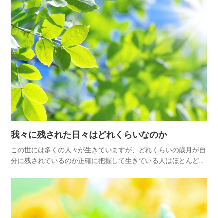
家にいても、家の主が怠惰な人なのか、働き者の人なのか、余裕
のある人…
我々に残された日々はどれくらいなのか
この世には多くの人々が生きていますが、どれくらいの歳月が自
分に残されているのか正確に把握して生きている人はほとんどい
ません。大多数の人々は自分に与えられた一日一日を、この地で
の人生のためだけに消費しています。その一方で、天国という永
遠なる世…