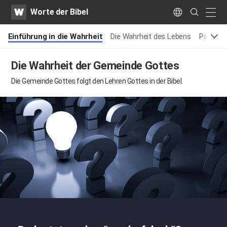
WATV
Search
Worte der Bibel
Submit
naviga
Language
Einführung in die Wahrheit
Die Wahrheit des Lebens
Passafe
Die Wahrheit der Gemeinde Gottes
Die Gemeinde Gottes
folgt den Lehren Gottes in der Bibel.