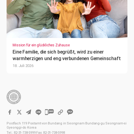
Mission für ein glückliches Zuhause
Eine Familie, die sich begrüßt, wird zu einer
warmherzigen und eng verbundenen Gemeinschaft
18. Juli 2026
카
카
Postfach 119 Postamt von Bundang in Seongnam Bundang-gu Seongnam-si
오
Gyeonggi-do Korea
Tel.: 82-31-738-5999 Fax: 82-31-738-5998
톡