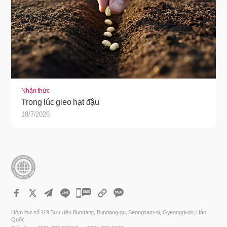
Nhận thức
Trong lúc gieo hạt đậu
18/7/2026
카
카
Hòm thư số 119 Bưu điện Bundang, Bundang-gu, Seongnam-si, Gyeonggi-do, Hàn
오
Quốc