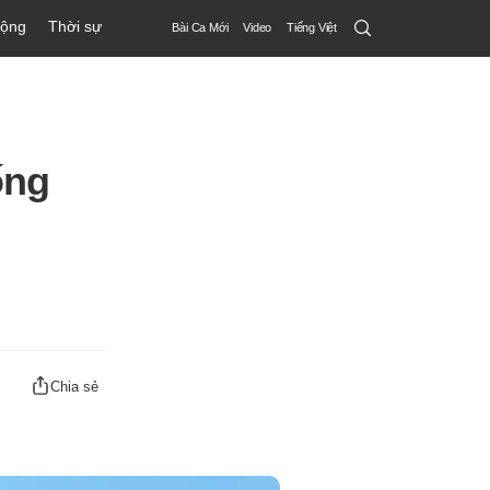
Search
động
Thời sự
Bài Ca Mới
Video
Tiếng Việt
Submit
ống
Chia sẻ