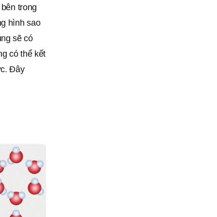
 bên trong
ng hình sao
úng sẽ có
ng có thể kết
ực. Đây