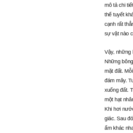
mô tả chi ti
thể tuyết k
cạnh rất th
sự vật nào 
Vậy, những 
Những bông 
mặt đất. Mỗi
đám mây. Tu
xuống đất. T
một hạt nhân
Khi hơi nước
giác. Sau đó
ẩm khác nhau