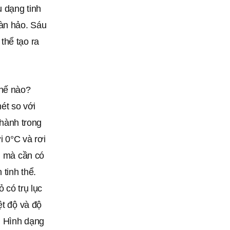
u dạng tinh
oàn hảo. Sáu
thể tạo ra
thế nào?
ét so với
thành trong
i 0°C và rơi
, mà cần có
tinh thể.
 có trụ lục
ệt độ và độ
. Hình dạng