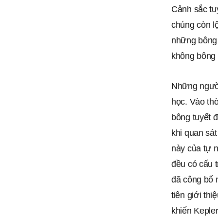
Cảnh sắc tuy
chúng còn lộ
những bông 
không bông 
Những người
học. Vào th
bông tuyết đ
khi quan sát
này của tự 
đều có cấu t
đã công bố m
tiên giới thi
khiến Kepler