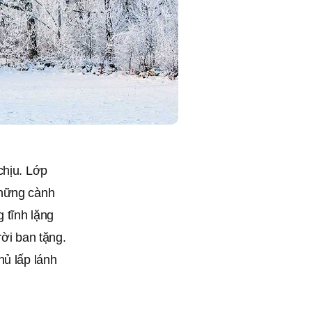
chịu. Lớp
những cành
 tĩnh lặng
rời ban tặng.
hủ lấp lánh