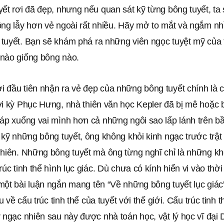
ết rơi đã đẹp, nhưng nếu quan sát kỹ từng bông tuyết, ta 
ng lẫy hơn vẻ ngoài rất nhiều. Hãy mở to mắt và ngắm nhì
tuyết. Bạn sẽ khám phá ra những viên ngọc tuyệt mỹ của t
nào giống bông nào.
 đầu tiên nhận ra vẻ đẹp của những bông tuyết chính là 
ời kỳ Phục Hưng, nhà thiên văn học Kepler đã bị mê hoặc
áp xuống vai mình hơn cả những ngôi sao lấp lánh trên bầ
 kỹ những bông tuyết, ông không khỏi kinh ngạc trước trật 
nhiên. Những bông tuyết mà ông từng nghĩ chỉ là những k
rúc tinh thể hình lục giác. Dù chưa có kính hiển vi vào thời
ột bài luận ngắn mang tên “Về những bông tuyết lục giác”
ệu về cấu trúc tinh thể của tuyết với thế giới. Cấu trúc tinh t
 ngạc nhiên sau này được nhà toán học, vật lý học vĩ đại 