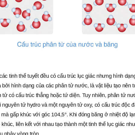
 các tinh thể tuyết đều có cấu trúc lục giác nhưng hình dạng
 bởi hình dạng của các phân tử nước, là vật liệu tạo nên 
 tử có cấu trúc thẳng hoặc tứ diện. Tuy nhiên, phân tử nư
i nguyên tử hydro và một nguyên tử oxy, có cấu trúc độc 
 mà gấp khúc với góc 104,5°. Khi đóng băng ở nhiệt độ lạ
khúc, liên kết với nhau tạo thành một tinh thể lục giác nh
u nhảy vòng tròn.