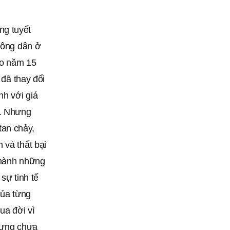
ng tuyết
 nông dân ở
ào năm 15
 đã thay đổi
nh với giá
t. Nhưng
 tan chảy,
 và thất bại
 thành những
sự tinh tế
của từng
ua đời vì
nhưng chưa