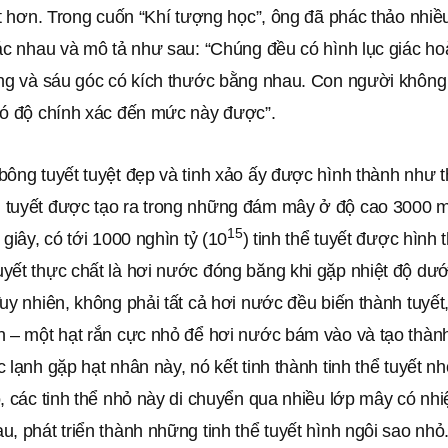
ết hơn. Trong cuốn “Khí tượng học”, ông đã phác thảo nhiề
hác nhau và mô tả như sau: “Chúng đều có hình lục giác h
ẳng và sáu góc có kích thước bằng nhau. Con người không 
có độ chính xác đến mức này được”.
bông tuyết tuyệt đẹp và tinh xảo ấy được hình thành như 
tuyết được tạo ra trong những đám mây ở độ cao 3000 m
15
 giây, có tới 1000 nghìn tỷ (10
) tinh thể tuyết được hình 
yết thực chất là hơi nước đóng băng khi gặp nhiệt độ dướ
uy nhiên, không phải tất cả hơi nước đều biến thành tuyết
 – một hạt rắn cực nhỏ để hơi nước bám vào và tạo thành 
 lạnh gặp hạt nhân này, nó kết tinh thành tinh thể tuyết nhỏ
, các tinh thể nhỏ này di chuyển qua nhiều lớp mây có nhi
, phát triển thành những tinh thể tuyết hình ngôi sao nhỏ