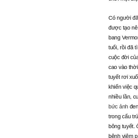
Có người đã
được tạo nên
bang Vermon
tuổi, rồi đã
cuộc đời củ
cao vào thờ
tuyết rơi xuố
khiến việc q
nhiều lần, c
bức ảnh
đen 
trong cấu tr
bông tuyết. 
bệnh viêm p