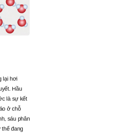
 lại hơi
tuyết. Hầu
ớc là sự kết
đáo ở chỗ
nh, sáu phân
ư thể đang