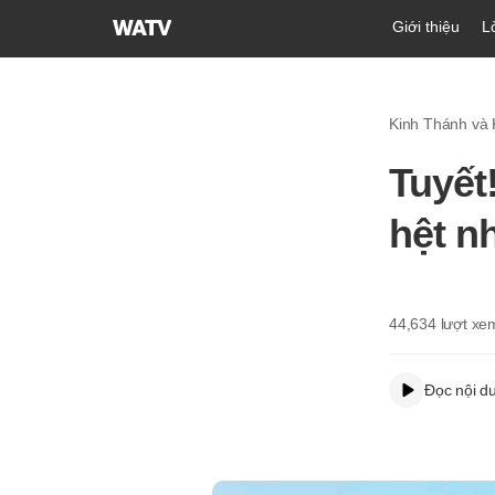
Hội
Giới thiệu
L
Thánh
của
Đức
Kinh Thánh và
Chúa
Trời
Tuyết
Hiệp
Hội
hệt n
Truyền
Giáo
Tin
Lành
44,634
lượt xe
Thế
Giới
Đọc nội d