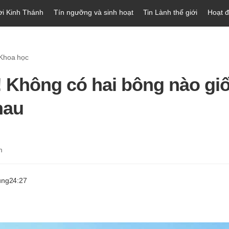
ời Kinh Thánh
Tín ngưỡng và sinh hoạt
Tin Lành thế giới
Hoạt 
 Khoa học
! Không có hai bông nào gi
hau
m
ung
24:27