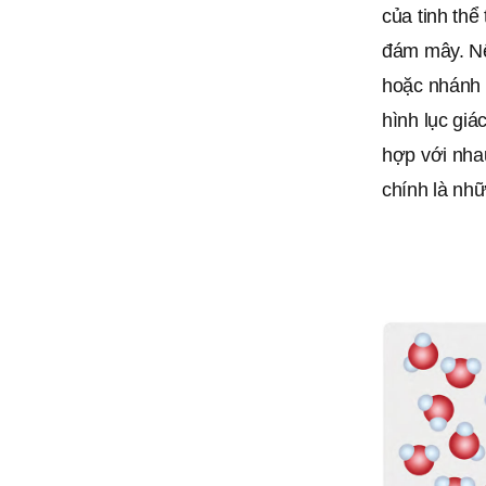
của tinh thể
đám mây. Nế
hoặc nhánh 
hình lục giá
hợp với nhau
chính là nhữ