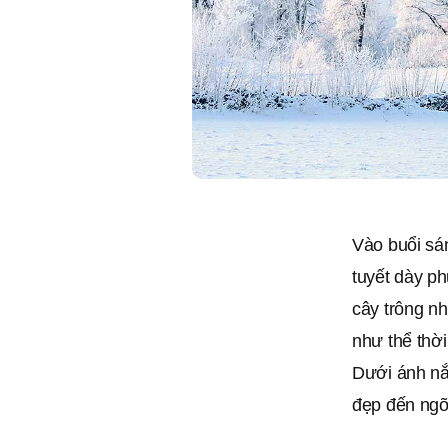
Vào buổi sán
tuyết dày p
cây trông n
như thể thời
Dưới ánh nắn
đẹp đến ngỡ