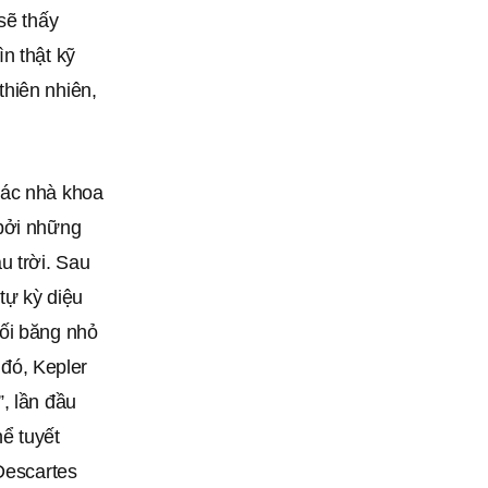
sẽ thấy
n thật kỹ
hiên nhiên,
các nhà khoa
 bởi những
u trời. Sau
tự kỳ diệu
hối băng nhỏ
 đó, Kepler
, lần đầu
hể tuyết
Descartes