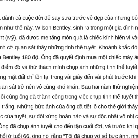
 dành cả cuộc đời để say sưa trước vẻ đẹp của những bô
 như thế này. Wilson Bentley, sinh ra trong một gia đình
t (Mỹ), đã được mẹ tặng món quà là chiếc kính hiển vi v
 tình cờ quan sát thấy những tinh thể tuyết. Khoảnh khắc đó
a Bentley 180 độ. Ông đã quyết định mua một chiếc máy ả
i điểm đó và thử thách mình chụp ảnh những tinh thể tuyế
ng mặt đất chỉ tồn tại trong vài giây đến vài phút trước khi
uan sát trở nên vô cùng khó khăn. Sau hai năm thử nghiệm
uối cùng ông đã thành công trong việc chụp tinh thể tuyết
trắng. Những bức ảnh của ông đã tiết lộ cho thế giới thấy 
úc của tuyết, sự đối xứng hoàn hảo và sự độc nhất vô nhị 
Ông đã chụp ảnh tuyết cho đến tận cuối đời, và trước khi q
hổi ở tuổi 66, ông nói rằng “Tôi đã chụp vô số bức ảnh, 