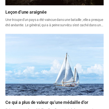
Leçon d’une araignée
Une troupe d'un pays a été vaincue dans une bataille ; elle a presque
été anéantie. Le général, qui a à peine survécu s'est caché dans une
grotte avec le restant de sa troupe. Il a décidé de se tuer dans la
honte et a sorti son épée. Puis, il a vu une araignée tisser une toile à
l'entrée de la grotte. L'araignée a échoué à tisser la toile en une
rangée à cause du vent. Cependant, elle a essayé sans abandonner
et a finalement réussi après après la septième tentative. Après avoir
observé le tout, le général a remis son épée à sa place et s'est levé. «
Je n'ai échoué qu'une seule fois » s'est-il dit. Puis il…
Ce qui a plus de valeur qu’une médaille d’or