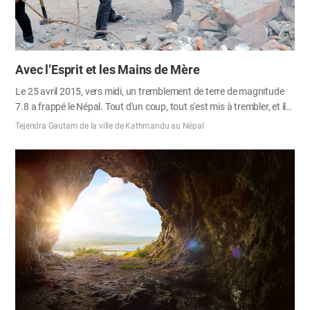
Avec l’Esprit et les Mains de Mère
Le 25 avril 2015, vers midi, un tremblement de terre de magnitude
7.8 a frappé le Népal. Tout d'un coup, tout s'est mis à trembler, et il
semblait que le ciel tombait et que le sol s'enfonçait. Les membres
Tejendra Gautam de la ville de Kathmandu au Népal
qui vivaient un jour de sabbat paisible ont été choqués par les
violentes secousses ; ils se sont accrochés aux piliers ou aux
rampes, et certains ont perdu l'équilibre et sont tombés. Jusqu'à ce
jour, je ne savais pas à quel point un tremblement de terre pouvait
être effrayant. Quand les tremblements ont cessé, nous sommes
sortis pour regarder autour de nous. Grâce à Dieu, le bâtiment de
l'église n'a presque pas été endommagé et les membres étaient tous
en sécurité.…