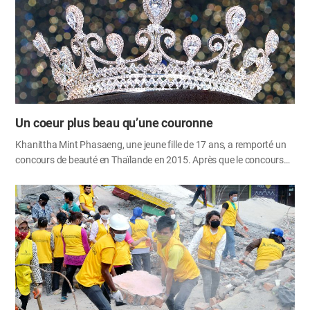
mangeaient dans le désert avait le même goût que les gaufrettes au
miel lorsque Dieu l'a fait pleuvoir du ciel pour la première fois ou
après un long moment. Cependant, les cœurs plaintifs des
israélites, qui étaient fatigués de…
Un coeur plus beau qu’une couronne
Khanittha Mint Phasaeng, une jeune fille de 17 ans, a remporté un
concours de beauté en Thaïlande en 2015. Après que le concours
se soit terminé, Khanittha a couru directement vers sa mère et s'est
agenouillée devant elle pour la remercier de l'avoir élevée. La mère,
qui gagne sa vie en ramassant des déchets, était devant de
grandes poubelles dans la rue, lorsqu'elle a affectueusement prit sa
fille dans ses bras. Un témoin a posté cette scène sur un site de
réseau social et de nombreuses personnes ont applaudi l'amour
filial de la fille. Ayant grandi dans une famille pauvre qui ne pouvait
pas l'aider à aller à l'université, Khanittha a aidé sa mère à ramasser
les déchets de recyclage.…