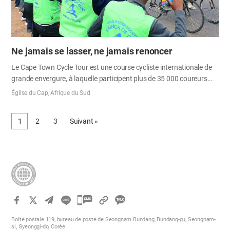
Ne jamais se lasser, ne jamais renoncer
Le Cape Town Cycle Tour est une course cycliste internationale de
grande envergure, à laquelle participent plus de 35 000 coureurs
venus du monde entier, et qui mobilise plus de 2 500 bénévoles pour
Église du Cap, Afrique du Sud
son organisation. Le 11 mars 2018, environ 70 membres de Sion du
Cap ont eu le privilège d’y prendre part en tant que supporteurs.
1
2
3
Suivant »
Comme ce rendez-vous sportif commençait dès l’aube, nous nous
sommes retrouvés à trois heures du matin et avons roulé une
quarantaine de minutes pour rejoindre le lieu. Notre poste de
bénévoles était un point de ravitaillement situé à mi-parcours, en
montagne. L’endroit, privé de lampadaires et d’électricité, était
plongé dans une obscurité totale, ce qui nous a permis d’admirer un
ciel magnifiquement…
카
카
Boîte postale 119, bureau de poste de Seongnam Bundang, Bundang-gu, Seongnam-
오
si, Gyeonggi-do, Corée