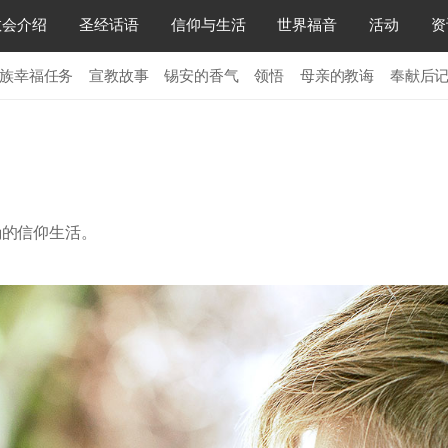
教会介绍
圣经话语
信仰与生活
世界福音
活动
资
族幸福任务
宣教故事
锡安的香气
领悟
母亲的教诲
奉献后
确的信仰生活。