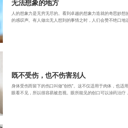
无法想象的地方
人的想象力是无穷无尽的。看到卓越的想象力造就的奇思妙想的
的感叹声。有人做出无人想到的事情之时，人们会赞不绝口地说
想象的佳品”。 “如经上所记：‘…
既不受伤，也不伤害别人
身体受伤而留下的伤口叫做“创伤”。这不仅适用于肉体，也适
眼看不见，所以很容易被忽视。眼所能见的创口可以涂药治疗
位诗人所说“哪有未曾受过伤害的灵魂…