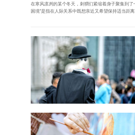
在寒风凛冽的某个冬天，刺猬们紧缩着身子聚集到了
困境”是指在人际关系中既想亲近又希望保持适当距离