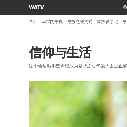
上
帝
的
全部
幸福的家庭
家族之爱沟通
家族爱手记
家
教
会
世
界
信仰与生活
福
音
这个会帮助那些希望成为基督之香气的人去过正
宣
教
协
会