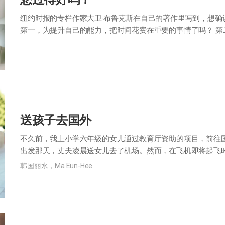
纽约时报的专栏作家大卫·布鲁克斯在自己的著作里写到，想
第一，为提升自己的能力，把时间花费在重要的事情了吗？ 第
世俗吗？ 第四，付出爱了吗？ 您…
送孩子去国外
不久前，我上小学六年级的女儿通过教育厅资助的项目，前往
出发那天，丈夫凌晨送女儿去了机场。然而，在飞机即将起飞时
肚子疼，您知道是怎么回事吗？” 女…
韩国丽水，Ma Eun-Hee