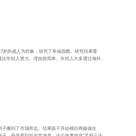
18岁到87岁的成人为对象，研究了幸福指数。研究结果显
显比年轻人更大。理由很简单。年轻人大多通过海外
房子搬到了市场旁边。结果孩子开始模仿商贩做生
样子，母亲看到后非常满意。这个故事就是“孟母三迁